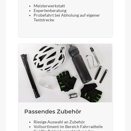
Meisterwerkstatt
Expertenberatung
Rücklicht
Probefahrt bei Abholung auf eigener
Teststrecke
FUXON RL-Mini Clip
Vorderrad Nabe
SHIMANO Hub dynamo mit 6-Loch Aufnahme
Gewicht
125 kg
Scheinwerfer
FUXON FS-30, 30 Lux LED mit Schalter
Passendes Zubehör
Riesige Auswahl an Zubehör
Umwerfer
Vollsortiment im Bereich Fahrradteile