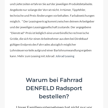
und Lieferzeiten erfahren Sie auf der jeweiligen Produktdetailseite.
Angebote nur solange der Vorrat reicht. Irrtümer, Tippfehler,
Pedale
technische und Preis-Änderungen vorbehalten. Farbabweichungen
BULLS Pedale
möglich. * Der Leasingvertrag kommt zwischen deinem Arbeitgeber
und der jeweiligen Leasinggesellschaft zustande. Der angegebene
"Dienstrad"-Preis ist lediglich eine unverbindliche rechnerische
Ständer
Größe, die sich für einen Arbeitnehmer aus dem bei Direktkauf
Hinterbauständer Ksa 40
gültigen Endpreis des Fahrrades abzüglich möglicher
Lohnsteuervorteile aufgrund einer Barlohnumwandlung ergeben
kann. Mehr zum Leasing mit Jobrad:
Jobrad Leasing
Vorbau
STYX A-Head Vorbau
Warum bei Fahrrad
Modelljahr
2024
DENFELD Radsport
bestellen?
Hinterrad Nabe
Unser Familienunternehmen hat nicht nur vor