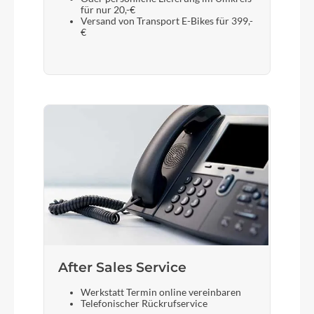
für nur 20,-€
SR SUNTOUR NVX-30 100 mm
Versand von Transport E-Bikes für 399,-
€
Sattelstütze
STYX Aluminium
After Sales Service
Werkstatt Termin online vereinbaren
Telefonischer Rückrufservice