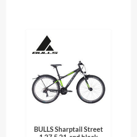
Produktgalerie überspringen
BULLS Sharptail Street
Bu