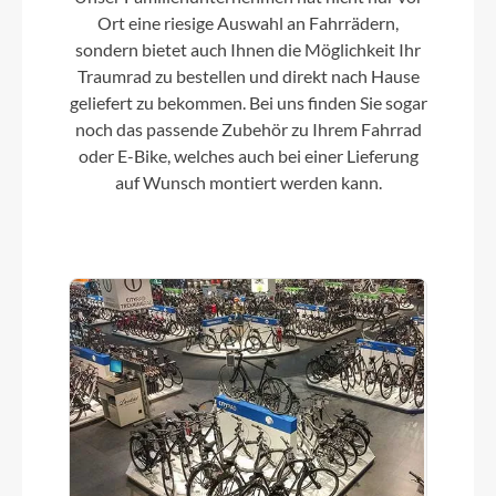
6-Loch Aufnahme und Schnellspanner
Ort eine riesige Auswahl an Fahrrädern,
sondern bietet auch Ihnen die Möglichkeit Ihr
Traumrad zu bestellen und direkt nach Hause
Griffe
geliefert zu bekommen. Bei uns finden Sie sogar
BULLS MTB
noch das passende Zubehör zu Ihrem Fahrrad
oder E-Bike, welches auch bei einer Lieferung
auf Wunsch montiert werden kann.
Schaltwerk
SHIMANO Altus RD-M310
Rahmenmaterial
6061 Aluminium
Größen Optionen des Herstellers
S/M/L/XL/XXL