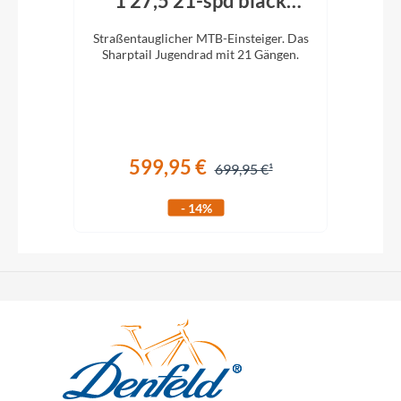
1 27,5 21-spd black
matt
re).
Straßentauglicher MTB-Einsteiger. Das
Stra
Sharptail Jugendrad mit 21 Gängen.
Sha
e 26
599,95 €
699,95 €
- 14%