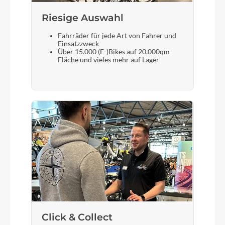
Kurbelgarnitur
Riesige Auswahl
STYX 42/34/24T
Fahrräder für jede Art von Fahrer und
Einsatzzweck
Über 15.000 (E-)Bikes auf 20.000qm
Kassette
Fläche und vieles mehr auf Lager
SHIMANO CS-HG200-8, 12-32T
Lenker
STYX Riserbar
Farbe
dark mustard matt
Kette
KMC, Z-8.3
Click & Collect