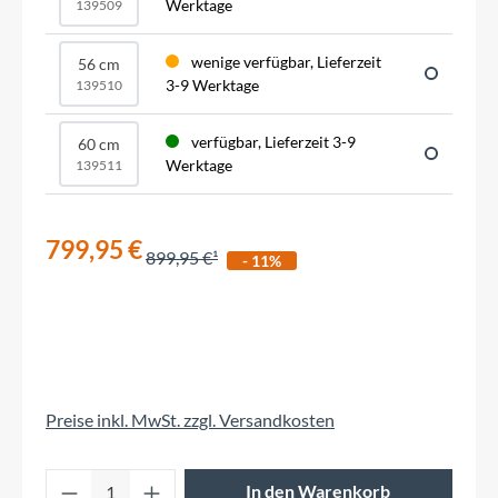
Werktage
139509
wenige verfügbar, Lieferzeit
56 cm
3-9 Werktage
139510
verfügbar, Lieferzeit 3-9
60 cm
Werktage
139511
799,95 €
899,95 €
- 11%
Preise inkl. MwSt. zzgl. Versandkosten
Produkt Anzahl: Gib den gewünschten Wert 
In den Warenkorb