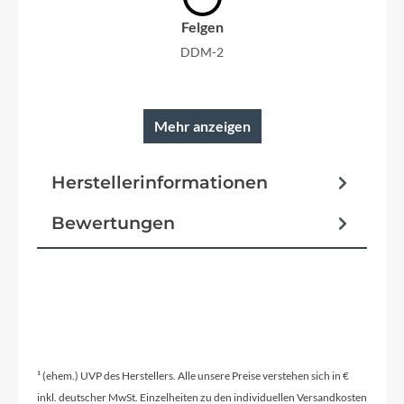
Felgen
DDM-2
Mehr anzeigen
Rahmen
Herstellerinformationen
Aluminium
Bewertungen
Reifen
SUPERO Ranger Anti-Puncture 57-622
Schutzbleche
¹ (ehem.) UVP des Herstellers. Alle unsere Preise verstehen sich in €
Kunststoffsteckblech
inkl. deutscher MwSt. Einzelheiten zu den individuellen Versandkosten