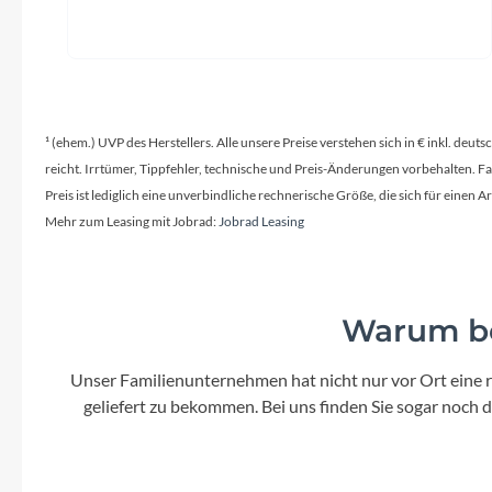
¹ (ehem.) UVP des Herstellers. Alle unsere Preise verstehen sich in € inkl. deu
reicht. Irrtümer, Tippfehler, technische und Preis-Änderungen vorbehalten. 
Preis ist lediglich eine unverbindliche rechnerische Größe, die sich für ein
Mehr zum Leasing mit Jobrad:
Jobrad Leasing
Warum be
Unser Familienunternehmen hat nicht nur vor Ort eine r
geliefert zu bekommen. Bei uns finden Sie sogar noch