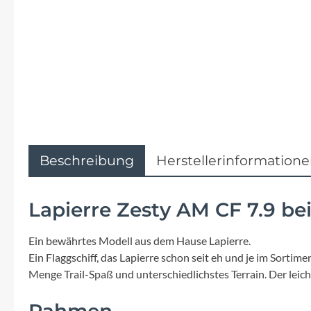
Flyer
Garmin
Gore
Hebie
Kettler Alu Rad
Beschreibung
Herstellerinformation
Koga
Lapierre Zesty AM CF 7.9 be
Lapierre
Ein bewährtes Modell aus dem Hause Lapierre.
Ein Flaggschiff, das Lapierre schon seit eh und je im Sortim
Lizard Skins
Menge Trail-Spaß und unterschiedlichstes Terrain. Der lei
Rahmen