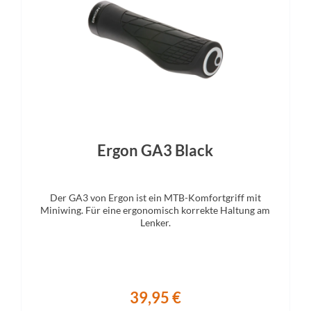
Sattel
Gabel
Lapierre Crmo by Velo
Fox 36 Performance Float 3 P
Adj lever 150mm 29'' 44m
Ergon GA3 Black
Der GA3 von Ergon ist ein MTB-Komfortgriff mit
Miniwing. Für eine ergonomisch korrekte Haltung am
Lenker.
39,95 €