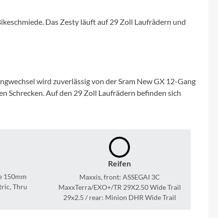
Micro
ikeschmiede. Das Zesty läuft auf 29 Zoll Laufrädern und
NC-17
Pegasus
Gangwechsel wird zuverlässig von der Sram New GX 12-Gang
Powerbar
 Schrecken. Auf den 29 Zoll Laufrädern befinden sich
Racktime
RIESE & MÜLLER
Reifen
ROTWILD Bikes
te 150mm
Maxxis, front: ASSEGAI 3C
tric, Thru
MaxxTerra/EXO+/TR 29X2.50 Wide Trail
Scott
29x2.5 / rear: Minion DHR Wide Trail