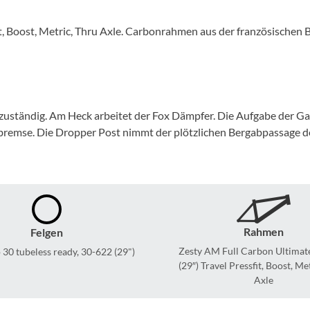
Mcfk
, Boost, Metric, Thru Axle. Carbonrahmen aus der französischen B
Mounty
Park Tool
 zuständig. Am Heck arbeitet der Fox Dämpfer. Die Aufgabe der 
POC
mse. Die Dropper Post nimmt der plötzlichen Bergabpassage den
PUKY
RFR
Rahmen
Felgen
RockShox
Zesty AM Full Carbon Ultima
 30 tubeless ready, 30-622 (29")
(29″) Travel Pressfit, Boost, Me
Schwalbe
Axle