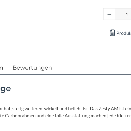
Focus
Produkt 
Ghost
Produk
Gudereit
Hercules
KLICKfix
en
Bewertungen
KTM
ige
Lezyne
ent hat, stetig weiterentwickelt und beliebt ist. Das Zesty AM ist
Lupine
chte Carbonrahmen und eine tolle Ausstattung machen jede Klette