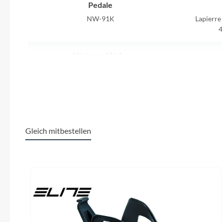
SHIMANO
Pedale
NW-91K
Lapierre 
SKS
Hinterrad Nabe
SRAM
Lapierre by Fastace DR813, 4 sealed
Lapierre "
bearings, boost 12x148, 32H
Tip Top
Kurbelgarnitur
Unleazhed
SRAM GX Lunar Eagle boost 148 Dub 12s
SRAM
32T 165mm (S) / 170mm (M) / 175mm
Gleich mitbestellen
Voxom
(L/XL)
Produktgalerie überspringen
Dämpfer
Woom
FOX Float DPS Performance Float 3-
position lever, LV Evol 205x57.5mm
Zipp
(Trunnion type)