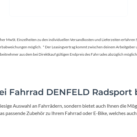
tscher MwSt. Einzelheiten zu den individuellen Versandkosten und Lieferzeiten erfahren 
Farbabweichungen möglich. * Der Leasingvertrag kommt zwischen deinem Arbeitgeber un
en Arbeitnehmer aus dem bei Direktkauf gültigen Endpreis des Fahrrades abzüglich mög
i Fahrrad DENFELD Radsport b
iesige Auswahl an Fahrrädern, sondern bietet auch Ihnen die Mögl
 das passende Zubehör zu Ihrem Fahrrad oder E-Bike, welches auch