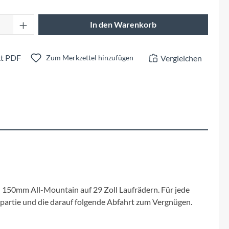
Fuxon
Anzahl: Gib den gewünschten Wert ein oder 
In den Warenkorb
Giro
t PDF
Vergleichen
Haibike
Zum Merkzettel hinzufügen
i:SY
Knog
Kärcher
Litemove
 ein 150mm All-Mountain auf 29 Zoll Laufrädern. Für jede
Mammut
rpartie und die darauf folgende Abfahrt zum Vergnügen.