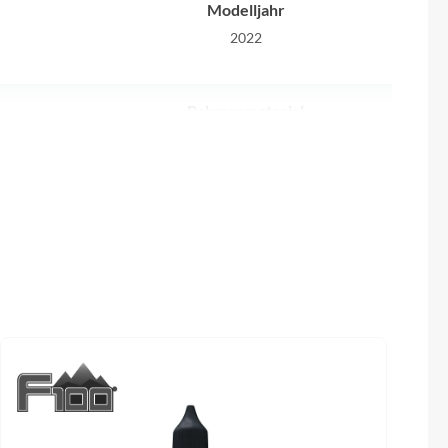
Sigma
Modelljahr
2022
SQlab
Rahmenmaterial
Thule
, 12s
Carbon
Uebler
Farbe
VDO
: 760mm,
beige
mm, Rise:
Winora
m b
Laufradgröße
Zefal
st 15x110,
29"