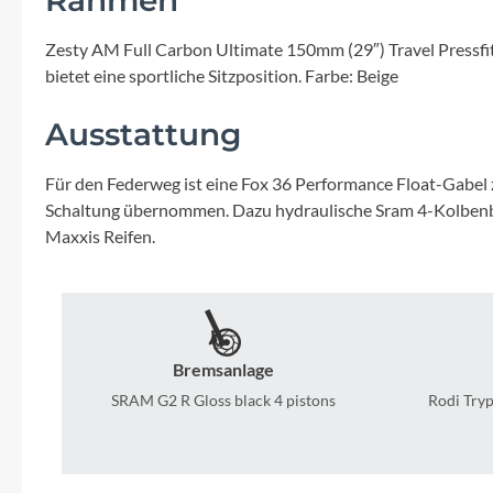
Mavic
Zesty AM Full Carbon Ultimate 150mm (29″) Travel Pressfit
MonkeyLink
bietet eine sportliche Sitzposition. Farbe: Beige
Ortlieb
Ausstattung
Für den Federweg ist eine Fox 36 Performance Float-Gabel
Pitlock
Schaltung übernommen. Dazu hydraulische Sram 4-Kolbenbre
Maxxis Reifen.
Profile Design
Reich
Bremsanlage
Rixen & Kaul
SRAM G2 R Gloss black 4 pistons
Rodi Tryp
S'COOL