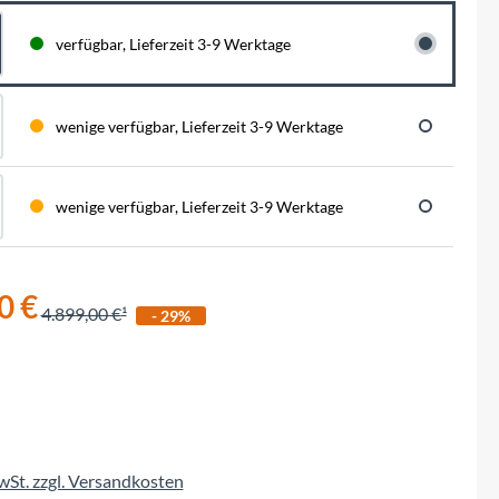
BySchulz
schnell...
schauen auf eine lange ...
haben wir für diese Notfälle eine riesen
Menge der wichtigsten Fahrrad-Ersatzteile
verfügbar, Lieferzeit 3-9 Werktage
direkt auf Lager. Sowohl für Rennräder,
Contec
Mountainbikes, Trekking-Räder oder...
Crane Bell
wenige verfügbar, Lieferzeit 3-9 Werktage
Deuter
wenige verfügbar, Lieferzeit 3-9 Werktage
Dynamic
0 €
Ergon
4.899,00 €
- 29%
F100
Finish Line
MwSt. zzgl. Versandkosten