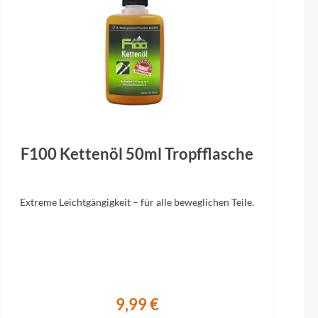
Sattelstütze
os Micro
Lapierre dropper by JD, travel: 100mm (S),
m rake
130mm (M), 150mm (L/XL)
F100 Kettenöl 50ml Tropfflasche
Extreme Leichtgängigkeit – für alle beweglichen Teile.
9,99 €