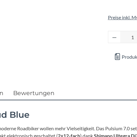
Focus
Preise inkl. 
Ghost
Produkt 
Gudereit
Hercules
Produk
KLICKfix
KTM
en
Bewertungen
Lezyne
ud Blue
Lupine
rne Roadbiker wollen mehr Vielseitigkeit. Das Pulsium 7.0 setzt
t elektronisch geschaltet (
2×12-fach
) dank
Shimano Ultegra Di