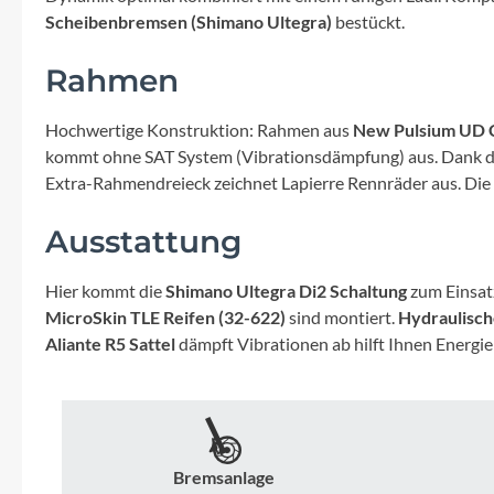
Mavic
Scheibenbremsen (Shimano Ultegra)
bestückt.
MonkeyLink
Rahmen
Ortlieb
Hochwertige Konstruktion: Rahmen aus
New Pulsium UD 
kommt ohne SAT System (Vibrationsdämpfung) aus. Dank der 
Extra-Rahmendreieck zeichnet Lapierre Rennräder aus. Die Sa
Pitlock
Ausstattung
Profile Design
Hier kommt die
Shimano Ultegra Di2 Schaltung
zum Einsatz
Reich
MicroSkin TLE Reifen (32-622)
sind montiert.
Hydraulisch
Aliante R5 Sattel
dämpft Vibrationen ab hilft Ihnen Energie
Rixen & Kaul
S'COOL
Bremsanlage