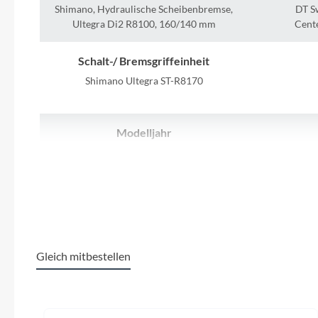
SHIMANO
Shimano, Hydraulische Scheibenbremse,
DT S
Ultegra Di2 R8100, 160/140 mm
Cente
SKS
Schalt-/ Bremsgriffeinheit
SRAM
Shimano Ultegra ST-R8170
Tip Top
Modelljahr
2025
Shim
Unleazhed
Lenker
Voxom
Lapierre, Drop-Bar, Alloy, Drop: 120 mm,
Reach: 70 mm, Flare: 10°
Woom
Gleich mitbestellen
Steuersatz
Zipp
Acros, Integriert, Integrated
F
Produktgalerie überspringen