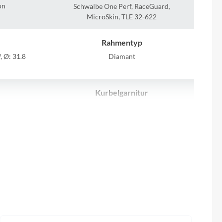
Sigma
on
Schwalbe One Perf, RaceGuard,
MicroSkin, TLE 32-622
SQlab
Rahmentyp
Thule
, Ø: 31.8
Diamant
Uebler
Kurbelgarnitur
Shimano, Ultegra R8100
VDO
Umwerfer
Winora
0 12s
Shimano, Ultegra Di2 R8150 Brazed-On
Zefal
Sattelstütze
Lapierre, Non Suspension, Alloy, Ø: 27.2
mm, L: 350 mm, OFF: 0 mm