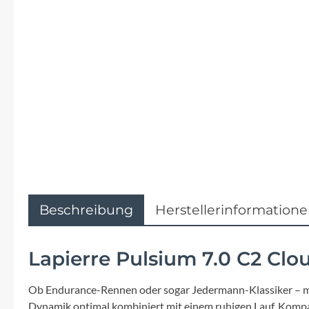
Flyer
Garmin
Gore
Hebie
Kettler Alu Rad
Koga
Beschreibung
Herstellerinformation
Lapierre
Lapierre Pulsium 7.0 C2 Clo
Lizard Skins
Ob Endurance-Rennen oder sogar Jedermann-Klassiker – mode
Dynamik optimal kombiniert mit einem ruhigen Lauf. Kompak