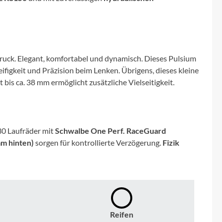
Micro
NC-17
Pegasus
uck. Elegant, komfortabel und dynamisch. Dieses Pulsium
igkeit und Präzision beim Lenken. Übrigens, dieses kleine
bis ca. 38 mm ermöglicht zusätzliche Vielseitigkeit.
Powerbar
Racktime
30 Laufräder mit
Schwalbe One Perf. RaceGuard
RIESE & MÜLLER
m hinten)
sorgen für kontrollierte Verzögerung.
Fizik
ROTWILD Bikes
Scott
Reifen