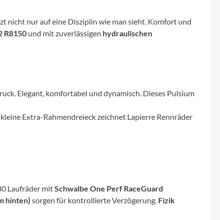
Micro
 nicht nur auf eine Disziplin wie man sieht. Komfort und
NC-17
2 R8150
und mit zuverlässigen
hydraulischen
Pegasus
Powerbar
uck. Elegant, komfortabel und dynamisch. Dieses Pulsium
Racktime
s kleine Extra-Rahmendreieck zeichnet Lapierre Rennräder
RIESE & MÜLLER
ROTWILD Bikes
30 Laufräder mit
Schwalbe One Perf RaceGuard
Scott
 hinten)
sorgen für kontrollierte Verzögerung.
Fizik