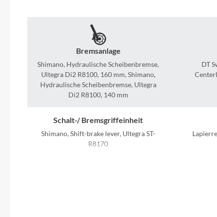
SHIMANO
SKS
Bremsanlage
SRAM
Shimano, Hydraulische Scheibenbremse,
DT S
Ultegra Di2 R8100, 160 mm, Shimano,
Centerl
Tip Top
Hydraulische Scheibenbremse, Ultegra
Di2 R8100, 140 mm
Unleazhed
Schalt-/ Bremsgriffeinheit
Shimano, Shift-brake lever, Ultegra ST-
Lapierre
Voxom
R8170
Woom
Schaltwerk
Shimano, Ultegra Di2 R8150, 12s
Zipp