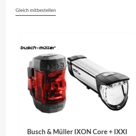
Lenker
Lapierre, Drop-Bar, Alloy, Drop: 120 mm,
un
Gleich mitbestellen
Reach: 70 mm, Flare: 10°
Produktgalerie überspringen
Laufradgröße
28"
Acr
Sattelstütze
Lapierre, Non Suspension, Alloy, Ø: 27.2
mm, L: 350 mm, OFF: 0 mm
Busch & Müller IXON Core + IXXI