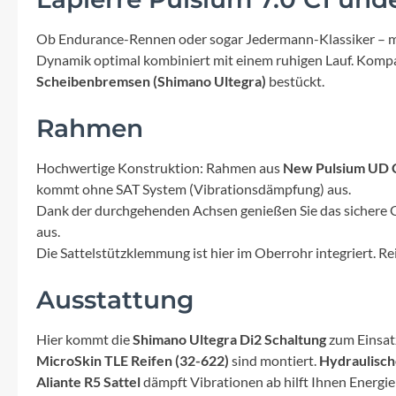
Mavic
Ob Endurance-Rennen oder sogar Jedermann-Klassiker – mode
MonkeyLink
Dynamik optimal kombiniert mit einem ruhigen Lauf. Kompak
Scheibenbremsen (Shimano Ultegra)
bestückt.
Ortlieb
Rahmen
Pitlock
Hochwertige Konstruktion: Rahmen aus
New Pulsium UD 
kommt ohne SAT System (Vibrationsdämpfung) aus.
Profile Design
Dank der durchgehenden Achsen genießen Sie das sichere Ge
aus.
Reich
Die Sattelstützklemmung ist hier im Oberrohr integriert. Rei
Ausstattung
Rixen & Kaul
Hier kommt die
Shimano Ultegra Di2 Schaltung
zum Einsatz
S'COOL
MicroSkin TLE Reifen (32-622)
sind montiert.
Hydraulisch
Aliante R5 Sattel
dämpft Vibrationen ab hilft Ihnen Energie