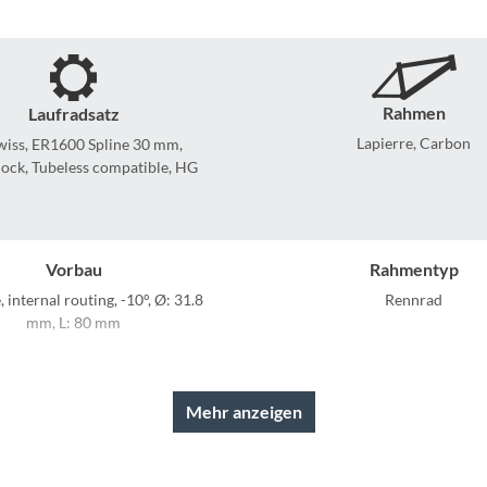
Sigg
Sportourer
Rahmen
Laufradsatz
Tenways
Lapierre, Carbon
wiss, ER1600 Spline 30 mm,
ock, Tubeless compatible, HG
Topeak
Uvex
Vorbau
Rahmentyp
, internal routing, -10°, Ø: 31.8
Rennrad
Widek
mm, L: 80 mm
Yazoo
Rahmenmaterial
Kurbelgarnitur
Carbon
Shimano, Ultegra R8100 3
Mehr anzeigen