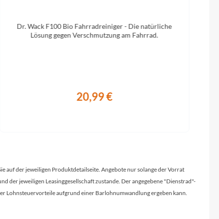
Dr. Wack F100 Bio Fahrradreiniger - Die natürliche
Lösung gegen Verschmutzung am Fahrrad.
20,99 €
Sie auf der jeweiligen Produktdetailseite. Angebote nur solange der Vorrat
d der jeweiligen Leasinggesellschaft zustande. Der angegebene "Dienstrad"-
licher Lohnsteuervorteile aufgrund einer Barlohnumwandlung ergeben kann.