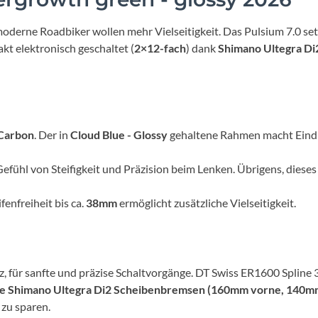
Mcfk
rne Roadbiker wollen mehr Vielseitigkeit. Das Pulsium 7.0 setzt
Mounty
t elektronisch geschaltet (
2×12-fach
) dank
Shimano Ultegra Di
Park Tool
POC
Carbon
. Der in
Cloud Blue - Glossy
gehaltene Rahmen macht Eindr
PUKY
fühl von Steifigkeit und Präzision beim Lenken. Übrigens, diese
RFR
fenfreiheit bis ca.
38mm
ermöglicht zusätzliche Vielseitigkeit.
RockShox
, für sanfte und präzise Schaltvorgänge. DT Swiss ER1600 Spline 
Schwalbe
e Shimano Ultegra Di2 Scheibenbremsen (160mm vorne, 140mm
 zu sparen.