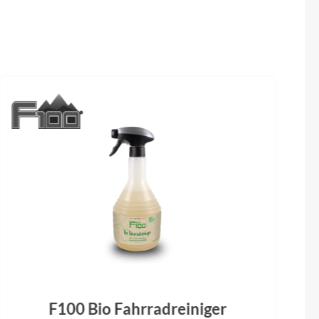
Umwerfer
0 12s
Shimano, Ultegra Di2 R8150 Brazed-On
Gabel
mm
Lapierre, Carbon UD SL
F100 Bio Fahrradreiniger