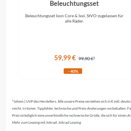
Beleuchtungsset
Beleuchtungsset Ixon Core & Ixxi. StVO-zugelassen für
alle Räder.
59,99 €
99,90 €
- 40%
¹ (ehem.) UVP des Herstellers. Alle unsere Preise verstehen sich in € inkl. deu
reicht. Irrtümer, Tippfehler, technische und Preis-Änderungen vorbehalten. 
Preis ist lediglich eine unverbindliche rechnerische Größe, die sich für ein
Mehr zum Leasing mit Jobrad:
Jobrad Leasing