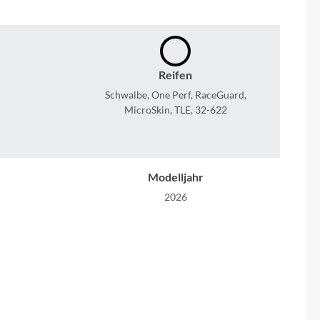
Sigma
SQlab
Reifen
Thule
Schwalbe, One Perf, RaceGuard,
MicroSkin, TLE, 32-622
Uebler
VDO
Modelljahr
2026
Winora
Zefal
Kassette
4/50Z
Shimano, Kassette, CS-R8101-12, MICRO
SPLINE