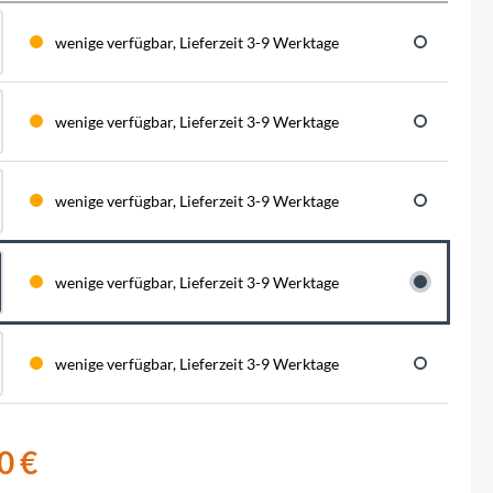
BySchulz
schnell...
schauen auf eine lange ...
haben wir für diese Notfälle eine riesen
Menge der wichtigsten Fahrrad-Ersatzteile
wenige verfügbar, Lieferzeit 3-9 Werktage
direkt auf Lager. Sowohl für Rennräder,
Contec
Mountainbikes, Trekking-Räder oder...
wenige verfügbar, Lieferzeit 3-9 Werktage
Crane Bell
Deuter
wenige verfügbar, Lieferzeit 3-9 Werktage
Dynamic
wenige verfügbar, Lieferzeit 3-9 Werktage
Ergon
wenige verfügbar, Lieferzeit 3-9 Werktage
F100
Finish Line
0 €