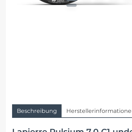
Flyer
Garmin
Gore
Hebie
Kettler Alu Rad
Koga
Lapierre
Beschreibung
Herstellerinformation
Lizard Skins
Lapierre Pulsium 7.0 C1 und