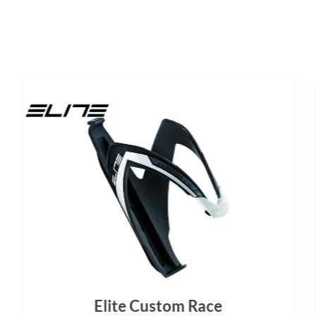
Farbe
Kette
dergrowth green - glossy
Shimano, Kette, CN-M710
Steuersatz
Sattel
os, Integriert, Integrated
Fizik, Aliante R5 150
Elite Custom Race