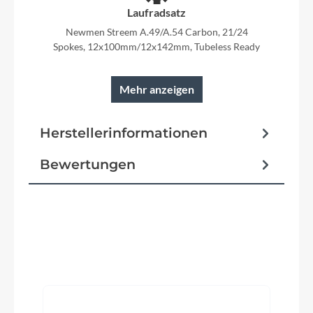
Laufradsatz
Newmen Streem A.49/A.54 Carbon, 21/24
Spokes, 12x100mm/12x142mm, Tubeless Ready
Mehr anzeigen
Rahmen
Herstellerinformationen
Litening C:68X® Aero Monocoque Advanced
Twin Mold Technology, Aero Optimized Tubes,
Bewertungen
Full Internal Cable Routing, Flat Mount Disc
Reifen
Produktgalerie überspringen
Conti Grand Prix 5000 S-TR, Kevlar, 28-622,
Tubeless Ready