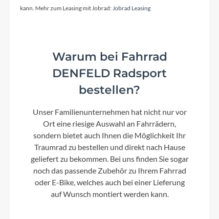
kann. Mehr zum Leasing mit Jobrad:
Jobrad Leasing
Kassette
Shimano Ultegra CS-R8101, 11-34T
Warum bei Fahrrad
DENFELD Radsport
Lenker
ICR Aero Cockpit System, Integrated Cable
bestellen?
Routing, Aero Spacer System, Garmin/Wahoo
Mount Interface
Unser Familienunternehmen hat nicht nur vor
Ort eine riesige Auswahl an Fahrrädern,
sondern bietet auch Ihnen die Möglichkeit Ihr
Farbe
Traumrad zu bestellen und direkt nach Hause
teamline
geliefert zu bekommen. Bei uns finden Sie sogar
noch das passende Zubehör zu Ihrem Fahrrad
Kette
oder E-Bike, welches auch bei einer Lieferung
auf Wunsch montiert werden kann.
Shimano CN-M8100