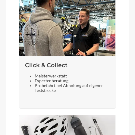
Litening C:68X® Aero, Integrated Cable Routing,
Flat Mount Disc
Sattelstütze
Litening C:68X® Aero, Comfort Flex
Click & Collect
Meisterwerkstatt
Expertenberatung
Probefahrt bei Abholung auf eigener
Teststrecke