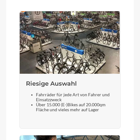
Gewicht
7,8 kg
Umwerfer
Shimano Ultegra Di2 FD-R8150-F
Steuersatz
ACROS, Top Integrated 1 1/8", Bottom Integrated
Riesige Auswahl
1 1/4"
Fahrräder für jede Art von Fahrer und
Einsatzzweck
Sattel
Über 15.000 (E-)Bikes auf 20.000qm
ACID Nuance SLT Carbon
Fläche und vieles mehr auf Lager
Gabel