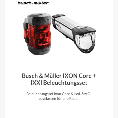
Schalt-/ Bremsgriffeinheit
Shimano Ultegra Di2 ST-R8170
Lenkerband
ACID Bartape RC 2.5
Vorbau
ICR Aero Cockpit System, Integrated Cable
Routing, Aero Spacer System, Garmin/Wahoo
Busch & Müller IXON Core +
Mount Interface
IXXI Beleuchtungsset
Beleuchtungsset Ixon Core & Ixxi. StVO-
Rahmentyp
zugelassen für alle Räder.
Rennrad
Modelljahr