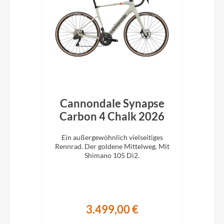
bon
Cannondale Synapse
C
Carbon 4 Chalk 2026
C
 für
Ein außergewöhnlich vielseitiges
E
ano
Rennrad. Der goldene Mittelweg. Mit
Ren
Shimano 105 Di2.
3.499,00 €