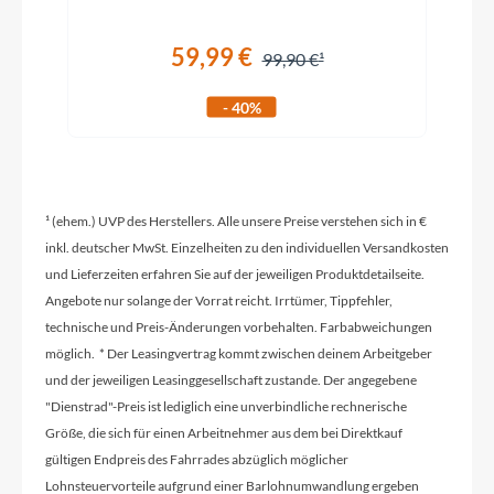
2026
59,99 €
99,90 €
Sattelklemme
- 40%
CUBE Full Integrated Aero Clamp
Schaltwerk
¹ (ehem.) UVP des Herstellers. Alle unsere Preise verstehen sich in €
Shimano Ultegra Di2 RD-R8150-DGS. 12-Speed
inkl. deutscher MwSt. Einzelheiten zu den individuellen Versandkosten
und Lieferzeiten erfahren Sie auf der jeweiligen Produktdetailseite.
Angebote nur solange der Vorrat reicht. Irrtümer, Tippfehler,
Rahmenmaterial
technische und Preis-Änderungen vorbehalten. Farbabweichungen
Carbon
möglich. * Der Leasingvertrag kommt zwischen deinem Arbeitgeber
und der jeweiligen Leasinggesellschaft zustande. Der angegebene
"Dienstrad"-Preis ist lediglich eine unverbindliche rechnerische
Kurbelgarnitur
Größe, die sich für einen Arbeitnehmer aus dem bei Direktkauf
Shimano Ultegra FC-R8100, Hollowtech II,
gültigen Endpreis des Fahrrades abzüglich möglicher
52x36T, 4iiii Precision 3+ Powermeter dual side
Lohnsteuervorteile aufgrund einer Barlohnumwandlung ergeben