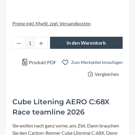
Preise inkl. MwSt. zzgl. Versandkosten
Produkt Anzahl: Gib den gewünschten Wert 
In den Warenkorb
Produkt PDF
Zum Merkzettel hinzufügen
Vergleichen
Cube Litening AERO C:68X
Race teamline 2026
Sie wollen nach ganz vorne, ans Ziel. Dann brauchen
Sie den Carbon-Renner Cube Litening C:68X. Denn