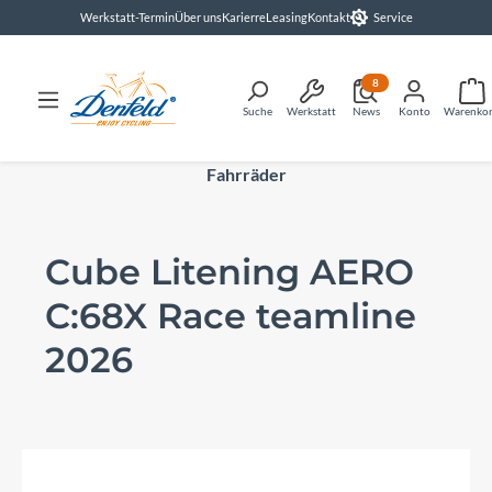
Werkstatt-Termin
Über uns
Karierre
Leasing
Kontakt
Service
alt springen
8
Suche
Werkstatt
News
Konto
Warenko
Fahrräder
Cube Litening AERO
C:68X Race teamline
2026