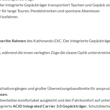
Mcfk
t: Der integrierte Gepäckträger transportiert Taschen und Gepäck s
ter für lange Touren, Pendelstrecken und spontane Abenteuer.
Mounty
 losfahren.
Park Tool
perlite Rahmen
des Kathmandu EXC. Der integrierte Gepäckträger
POC
.
en, während die innen verlegten Züge die cleane Optik unterstreic
PUKY
RFR
RockShox
Schaltvorgängen und großer Übersetzungsbandbreite für anspruchs
msen
.
Schwalbe
ebenheiten komfortabel ausgleicht und den Fahrkomfort auf unte
egrierte
ACID Integrated Carrier 3.0 Gepäckträger
, Schutzblech