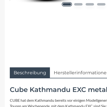
Flyer
Garmin
Gore
Hebie
Kettler Alu Rad
Koga
Beschreibung
Herstellerinformation
Lapierre
Cube Kathmandu EXC metal
Lizard Skins
CUBE hat dem Kathmandu bereits vor einigen Modellgenerat
Touren am Wochenende, mit dem Kathmandu EXC sind Sie vi