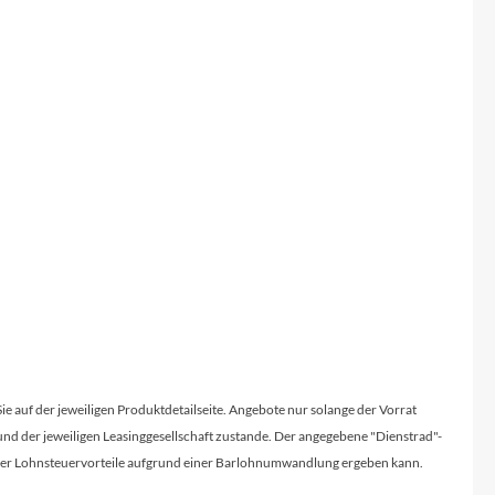
Sie auf der jeweiligen Produktdetailseite. Angebote nur solange der Vorrat
d der jeweiligen Leasinggesellschaft zustande. Der angegebene "Dienstrad"-
licher Lohnsteuervorteile aufgrund einer Barlohnumwandlung ergeben kann.