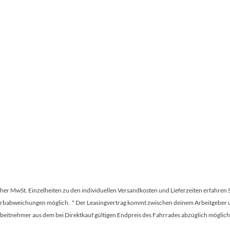
tscher MwSt. Einzelheiten zu den individuellen Versandkosten und Lieferzeiten erfahren 
Farbabweichungen möglich. * Der Leasingvertrag kommt zwischen deinem Arbeitgeber un
en Arbeitnehmer aus dem bei Direktkauf gültigen Endpreis des Fahrrades abzüglich mög