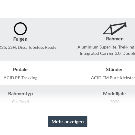
Sigg
Sportourer
Tenways
Rahmen
Felgen
Aluminium Superlite, Trekking
25, 32H, Disc, Tubeless Ready
Topeak
Integrated Carrier 3.0, Doubl
Uvex
Pedale
Ständer
ACID PP Trekking
ACID FM Pure Kicksta
Widek
Rahmentyp
Modelljahr
Yazoo
On-Road
2026
Mehr anzeigen
Rahmenmaterial
Kurbelgarnitur
Aluminium Superlite
Shimano Cues FC-U6010, Hollo