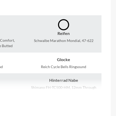
Sigma
SQlab
Thule
Reifen
 Comfort,
Schwalbe Marathon Mondial, 47-622
Uebler
e Butted
VDO
Glocke
nd
Reich Cycle Bells Ringsound
Winora
Hinterrad Nabe
Zefal
Shimano FH-TC500-HM, 12mm Through
Axle, Centerlock
Kassette
wtech ll,
Shimano Cues CS-LG700, 11-45T