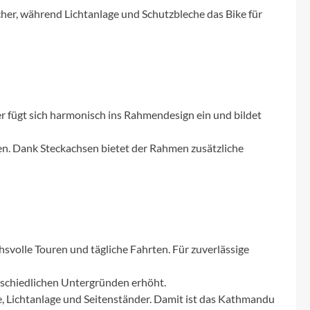
Micro
icher, während Lichtanlage und Schutzbleche das Bike für
NC-17
Pegasus
 fügt sich harmonisch ins Rahmendesign ein und bildet
Powerbar
hen. Dank Steckachsen bietet der Rahmen zusätzliche
Racktime
RIESE & MÜLLER
ROTWILD Bikes
volle Touren und tägliche Fahrten. Für zuverlässige
Scott
rschiedlichen Untergründen erhöht.
e, Lichtanlage und Seitenständer. Damit ist das Kathmandu