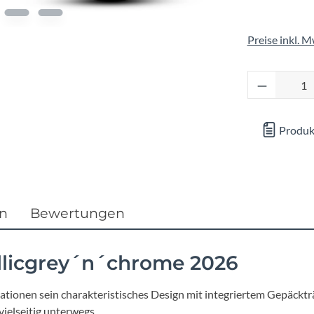
Focus
Preise inkl. 
Ghost
Produkt 
Gudereit
Hercules
Produk
KLICKfix
KTM
en
Bewertungen
Lezyne
licgrey´n´chrome 2026
Lupine
ionen sein charakteristisches Design mit integriertem Gepäckträ
elseitig unterwegs.