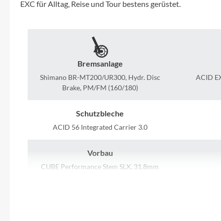
SHIMANO
EXC für Alltag, Reise und Tour bestens gerüstet.
SKS
SRAM
Bremsanlage
Shimano BR-MT200/UR300, Hydr. Disc
ACID EX
Tip Top
Brake, PM/FM (160/180)
Unleazhed
Schutzbleche
ACID 56 Integrated Carrier 3.0
Voxom
Vorbau
Woom
CUBE Performance Stem SLX, 31.8mm
Zipp
Griffe
ACID Travel Comfort