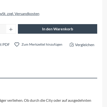
Fuxon
MwSt. zzgl. Versandkosten
Giro
Anzahl: Gib den gewünschten Wert ein oder 
Haibike
In den Warenkorb
i:SY
t PDF
Vergleichen
Zum Merkzettel hinzufügen
Knog
Kärcher
Litemove
Mammut
ger verliehen. Ob durch die City oder auf ausgedehnten