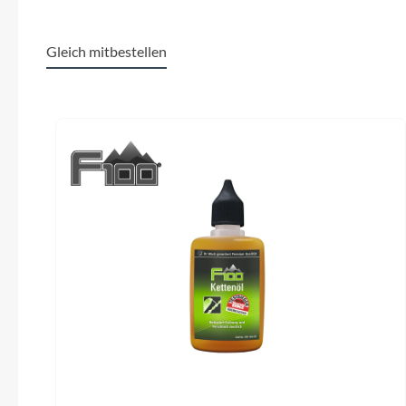
Gleich mitbestellen
Lenker
CUBE Comfort Trail Bar, 680mm
Produktgalerie überspringen
Vorderrad Nabe
ACID PL-8, 32H, QR, Centerlock
Gepäckträger
ACID Integrated Carrier 3.0, CUBE
Shimano 
Adapter Compatible
Sattel
ACID Sequence Pro 170
SR Su