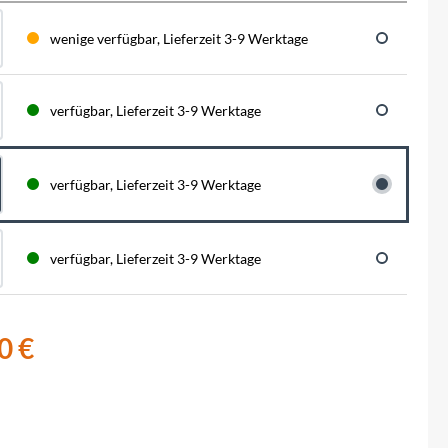
BySchulz
schnell...
schauen auf eine lange ...
haben wir für diese Notfälle eine riesen
Menge der wichtigsten Fahrrad-Ersatzteile
wenige verfügbar, Lieferzeit 3-9 Werktage
direkt auf Lager. Sowohl für Rennräder,
Contec
Mountainbikes, Trekking-Räder oder...
verfügbar, Lieferzeit 3-9 Werktage
Crane Bell
Deuter
verfügbar, Lieferzeit 3-9 Werktage
Dynamic
verfügbar, Lieferzeit 3-9 Werktage
Ergon
F100
0 €
Finish Line