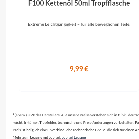
F100 Kettenöl 50ml Tropfflasche
Extreme Leichtgängigkeit – für alle beweglichen Teile.
9,99 €
¹ (ehem.) UVP des Herstellers. Alle unsere Preise verstehen sich in € inkl. deu
reicht. Irrtümer, Tippfehler, technische und Preis-Änderungen vorbehalten. 
Preis ist lediglich eine unverbindliche rechnerische Größe, die sich für ein
Mehr zum Leasing mit Jobrad:
Jobrad Leasing