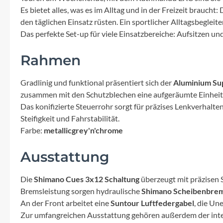
Mavic
Es bietet alles, was es im Alltag und in der Freizeit brauch
den täglichen Einsatz rüsten. Ein sportlicher Alltagsbeglei
MonkeyLink
Das perfekte Set-up für viele Einsatzbereiche: Aufsitzen und
Rahmen
Ortlieb
Gradlinig und funktional präsentiert sich der
Aluminium Su
Pitlock
zusammen mit den Schutzblechen eine aufgeräumte Einheit
Das konifizierte Steuerrohr sorgt für präzises Lenkverhalt
Profile Design
Steifigkeit und Fahrstabilität.
Farbe:
metallicgrey'n'chrome
Reich
Ausstattung
Rixen & Kaul
Die
Shimano Cues 3x12 Schaltung
überzeugt mit präzisen 
Bremsleistung sorgen hydraulische
Shimano Scheibenbre
S'COOL
An der Front arbeitet eine
Suntour Luftfedergabel
, die Un
Zur umfangreichen Ausstattung gehören außerdem der int