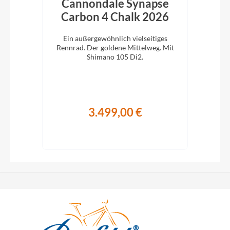
bon
Cannondale Synapse
C
Carbon 4 Chalk 2026
C
 für
Ein außergewöhnlich vielseitiges
E
ano
Rennrad. Der goldene Mittelweg. Mit
Ren
Shimano 105 Di2.
3.499,00 €