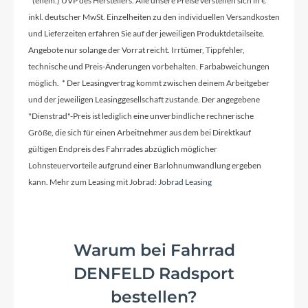
¹ (ehem.) UVP des Herstellers. Alle unsere Preise verstehen sich in €
inkl. deutscher MwSt. Einzelheiten zu den individuellen Versandkosten
und Lieferzeiten erfahren Sie auf der jeweiligen Produktdetailseite.
Rahmenmaterial
Angebote nur solange der Vorrat reicht. Irrtümer, Tippfehler,
technische und Preis-Änderungen vorbehalten. Farbabweichungen
Carbon
möglich. * Der Leasingvertrag kommt zwischen deinem Arbeitgeber
und der jeweiligen Leasinggesellschaft zustande. Der angegebene
Kurbelgarnitur
"Dienstrad"-Preis ist lediglich eine unverbindliche rechnerische
Shimano 105 7100, 50/34: 165mm (44-50cm),
Größe, die sich für einen Arbeitnehmer aus dem bei Direktkauf
170mm (52-56cm), 172.5 (58-61cm)
gültigen Endpreis des Fahrrades abzüglich möglicher
Lohnsteuervorteile aufgrund einer Barlohnumwandlung ergeben
kann. Mehr zum Leasing mit Jobrad:
Jobrad Leasing
Kassette
Shimano 105 R7100, 11-34, 12-speed
Warum bei Fahrrad
Lenker
DENFELD Radsport
Vision Trimax Carbon Aero: 380mm (44-56),
400mm (58-61)
bestellen?