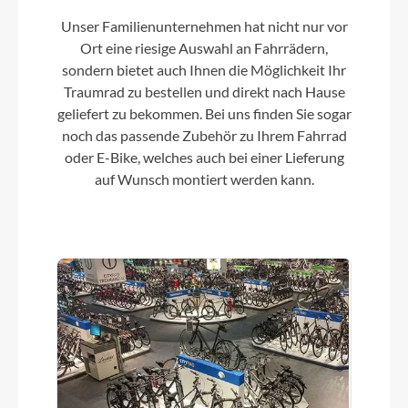
Unser Familienunternehmen hat nicht nur vor
Farbe
Ort eine riesige Auswahl an Fahrrädern,
Raw
sondern bietet auch Ihnen die Möglichkeit Ihr
Traumrad zu bestellen und direkt nach Hause
geliefert zu bekommen. Bei uns finden Sie sogar
Kette
noch das passende Zubehör zu Ihrem Fahrrad
Shimano 105, 12-speed
oder E-Bike, welches auch bei einer Lieferung
auf Wunsch montiert werden kann.
Vorderrad Nabe
Vision, centerlock, 12x100mm
Umwerfer
Shimano 105 Di2 R7170
Steuersatz