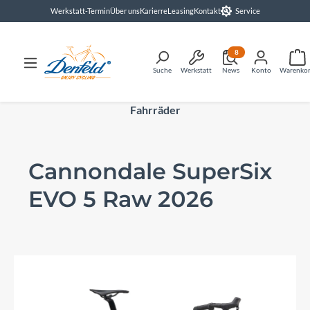
Werkstatt-Termin
Über uns
Karierre
Leasing
Kontakt
Service
alt springen
8
Suche
Werkstatt
News
Konto
Warenko
Fahrräder
Cannondale SuperSix
EVO 5 Raw 2026