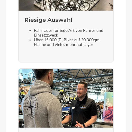
Integrated, 1-1/8" - 1-1/4"
Sattel
Riesige Auswahl
Fizik Vento Antares R7, 140mm
Fahrräder für jede Art von Fahrer und
Einsatzzweck
Über 15.000 (E-)Bikes auf 20.000qm
Fläche und vieles mehr auf Lager
Gabel
SuperSix EVO Carbon, Gen 5, integrated crown
race, 12x100mm thru-axle, flat mount disc,
internal routing, 1-1/8" to 1-1/4" Delta steerer,
55mm offset (44-54cm), 45mm offset (56-61cm)
Sattelstütze
Cannondale C1 Aero 40 Carbon V2, 0mm offset
(44-54cm), 15mm offset (56-61cm)