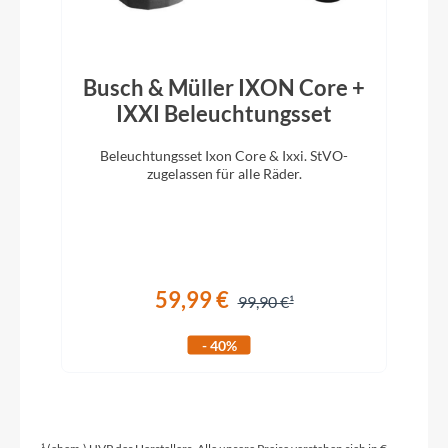
Rahmentyp
Rennrad
Busch & Müller IXON Core +
IXXI Beleuchtungsset
Modelljahr
Beleuchtungsset Ixon Core & Ixxi. StVO-
2026
zugelassen für alle Räder.
Hinterrad Nabe
Vision, centerlock, Vision, 12x142mm
59,99 €
99,90 €
Griffe
- 40%
Cannondale Bar Tape, 3.5mm
Schaltwerk
Shimano 105 Di2 R7150, 12-speed