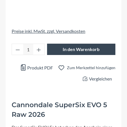
Preise inkl. MwSt. zzgl. Versandkosten
Produkt Anzahl: Gib den gewünschten Wert 
In den Warenkorb
Produkt PDF
Zum Merkzettel hinzufügen
Vergleichen
Cannondale SuperSix EVO 5
Raw 2026