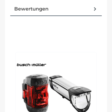
SuperSix EVO Carbon, Gen 5, integrated cable
routing, 12x142 thru-axle, BSA 68mm threaded
Bewertungen
BB, flat mount disc, integrated seat binder, UDH
Reifen
Produktgalerie überspringen
Schwalbe One TLR, 700x28c, tubeless ready
Schalt-/ Bremsgriffeinheit
Shimano 105 Di2 R7170
Vorbau
Cannondale C1 Conceal, Alloy, 31.8, -6°: 80mm
(44cm), 90mm (48-52cm), 100mm (54-56cm),
110mm (58-61cm)