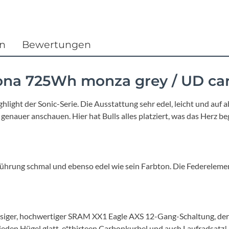
Focus
Ghost
en
Bewertungen
Gudereit
tona 725Wh monza grey / UD ca
Hercules
ighlight der Sonic-Serie. Die Ausstattung sehr edel, leicht und au
KLICKfix
genauer anschauen. Hier hat Bulls alles platziert, was das Herz be
KTM
führung schmal und ebenso edel wie sein Farbton. Die Federelement
Lezyne
Lupine
ässiger, hochwertiger SRAM XX1 Eagle AXS 12-Gang-Schaltung, d
eden Hügel glatt. e*thirteen Carbonkurbel und auch Laufradsat