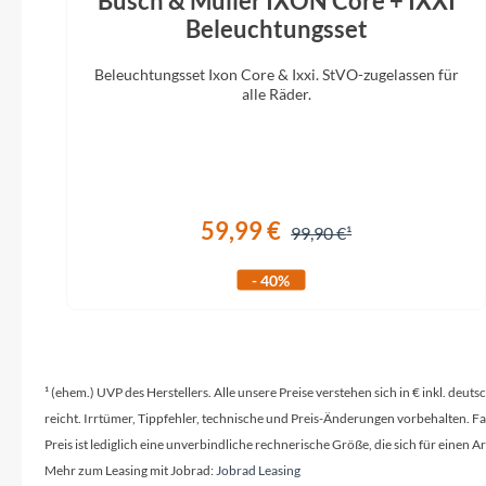
Busch & Müller IXON Core + IXXI
Beleuchtungsset
Beleuchtungsset Ixon Core & Ixxi. StVO-zugelassen für
alle Räder.
59,99 €
99,90 €
- 40%
¹ (ehem.) UVP des Herstellers. Alle unsere Preise verstehen sich in € inkl. deu
reicht. Irrtümer, Tippfehler, technische und Preis-Änderungen vorbehalten. 
Preis ist lediglich eine unverbindliche rechnerische Größe, die sich für ein
Mehr zum Leasing mit Jobrad:
Jobrad Leasing