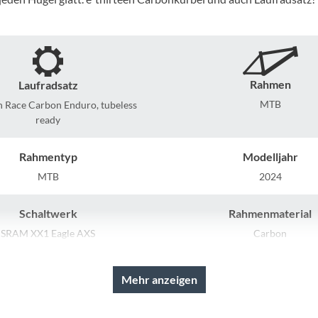
Mcfk
Mounty
Park Tool
Rahmen
Laufradsatz
MTB
n Race Carbon Enduro, tubeless
ready
POC
Rahmentyp
Modelljahr
PUKY
MTB
2024
RFR
Schaltwerk
Rahmenmaterial
SRAM XX1 Eagle AXS
Carbon
RockShox
Lenker
Farbe
Mehr anzeigen
Schwalbe
BULLS Enduro Carbon
monza grey / UD carb