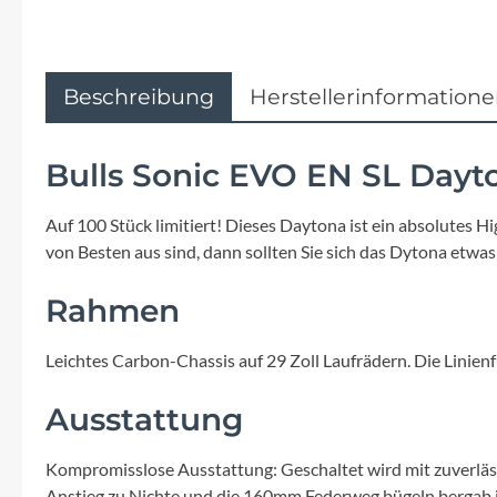
Flyer
Garmin
Beschreibung
Herstellerinformation
Gore
Bulls Sonic EVO EN SL Day
Hebie
Auf 100 Stück limitiert! Dieses Daytona ist ein absolutes H
Kettler Alu Rad
von Besten aus sind, dann sollten Sie sich das Dytona etwas 
Rahmen
Koga
Leichtes Carbon-Chassis auf 29 Zoll Laufrädern. Die Linien
Lapierre
Ausstattung
Lizard Skins
Kompromisslose Ausstattung: Geschaltet wird mit zuverl
Anstieg zu Nichte und die 160mm Federweg bügeln bergab j