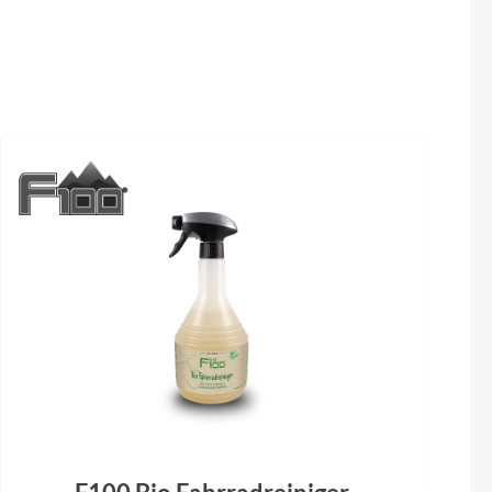
Sigma
Scheinwerfer
tung nicht
MonkeyLink Connect (Beleuchtung nicht
SQlab
en)
im Lieferumfang enthalten)
Steuersatz
Thule
r
acros AZX-262 310.52.570R1
Uebler
VDO
Winora
Zefal