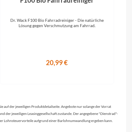
F100 Bio Fahrradreiniger
Dr. Wack F100 Bio Fahrradreiniger - Die natürliche
Lösung gegen Verschmutzung am Fahrrad.
20,99 €
Sie auf der jeweiligen Produktdetailseite. Angebote nur solange der Vorrat
d der jeweiligen Leasinggesellschaft zustande. Der angegebene "Dienstrad"-
licher Lohnsteuervorteile aufgrund einer Barlohnumwandlung ergeben kann.