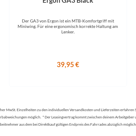
Ergon GA3 Black
Der GA3 von Ergon ist ein MTB-Komfortgriff mit
Miniwing. Für eine ergonomisch korrekte Haltung am
Lenker.
39,95 €
tscher MwSt. Einzelheiten zu den individuellen Versandkosten und Lieferzeiten erfahren 
Farbabweichungen möglich. * Der Leasingvertrag kommt zwischen deinem Arbeitgeber un
en Arbeitnehmer aus dem bei Direktkauf gültigen Endpreis des Fahrrades abzüglich mög