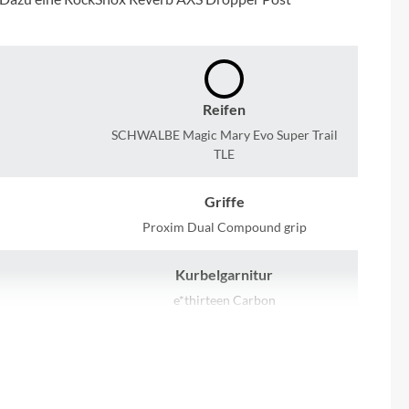
Micro
NC-17
Pegasus
Reifen
SCHWALBE Magic Mary Evo Super Trail
TLE
Powerbar
Griffe
Racktime
Proxim Dual Compound grip
RIESE & MÜLLER
Kurbelgarnitur
e*thirteen Carbon
ROTWILD Bikes
Dämpfer
Scott
on
Intend Hover Gamechanger