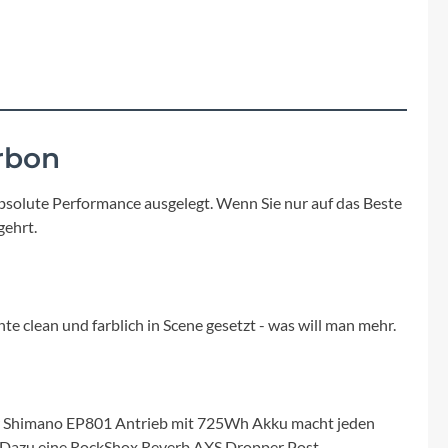
Fuxon
Giro
Haibike
rbon
i:SY
f absolute Performance ausgelegt. Wenn Sie nur auf das Beste
Knog
gehrt.
Kärcher
e clean und farblich in Scene gesetzt - was will man mehr.
Litemove
Mammut
er Shimano EP801 Antrieb mit 725Wh Akku macht jeden
z! Dazu eine RockShox Reverb AXS Dropper Post