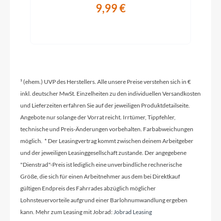
9,99 €
Gravelbike
Modelljahr
2026
¹ (ehem.) UVP des Herstellers. Alle unsere Preise verstehen sich in €
Hinterrad Nabe
inkl. deutscher MwSt. Einzelheiten zu den individuellen Versandkosten
Formula FCL-542M
und Lieferzeiten erfahren Sie auf der jeweiligen Produktdetailseite.
Angebote nur solange der Vorrat reicht. Irrtümer, Tippfehler,
technische und Preis-Änderungen vorbehalten. Farbabweichungen
Schaltwerk
möglich. * Der Leasingvertrag kommt zwischen deinem Arbeitgeber
Shimano GRX RD-RX822
und der jeweiligen Leasinggesellschaft zustande. Der angegebene
"Dienstrad"-Preis ist lediglich eine unverbindliche rechnerische
Größe, die sich für einen Arbeitnehmer aus dem bei Direktkauf
Rahmenmaterial
gültigen Endpreis des Fahrrades abzüglich möglicher
Aluminium
Lohnsteuervorteile aufgrund einer Barlohnumwandlung ergeben
kann. Mehr zum Leasing mit Jobrad:
Jobrad Leasing