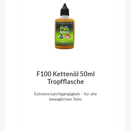
Lenkerband
Bulls Komfortlenkerband 3mm
Ständer
Usus U-Mount 44
Glocke
F100 Kettenöl 50ml
Inklusive
Tropfflasche
Extreme Leichtgängigkeit – für alle
Vorbau
beweglichen Teile.
Bulls GRi Vorbau CCS Slot Mount ready
Rahmentyp