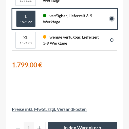
Werktage
157121
verfügbar, Lieferzeit 3-9
L
Werktage
157122
wenige verfügbar, Lieferzeit
XL
3-9 Werktage
157123
1.799,00 €
Preise inkl. MwSt. zzgl. Versandkosten
Produkt Anzahl: Gib den gewünschten Wert 
In den Warenkorb