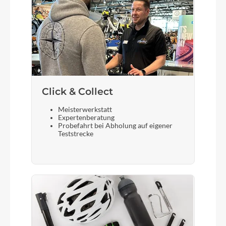
28"
Gepäckträger
Bulls Urban/ Gravel
Click & Collect
Steuersatz
FSA NO.80/56/CRII Middle
Meisterwerkstatt
Expertenberatung
Probefahrt bei Abholung auf eigener
Teststrecke
Sattel
Bulls Sportive Ergo
Gabel
Machete ADV Carbon, internal cable routing,
12mm thru axle