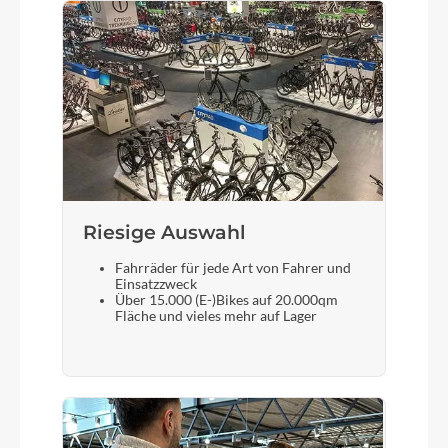
Rücklicht
Fuxon RZ-60
Vorderrad Nabe
ShutterPrecision Hub dynamo PL-7 CL
Riesige Auswahl
Gewicht
13.9 kg
Fahrräder für jede Art von Fahrer und
Einsatzzweck
Über 15.000 (E-)Bikes auf 20.000qm
Scheinwerfer
Fläche und vieles mehr auf Lager
Fuxon FS-70, 70 Lux LED mit Schalter, Sensor und
Tagfahrlicht
Laufradgröße