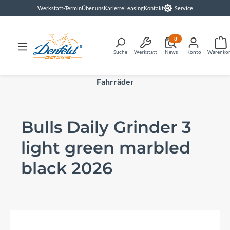
Werkstatt-Termin
Über uns
Karierre
Leasing
Kontakt
Service
alt springen
8
Suche
Werkstatt
News
Konto
Warenko
Fahrräder
Bulls Daily Grinder 3
light green marbled
black 2026