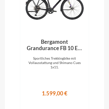
Q
Bergamont
Grandurance FB 10 EQ
P
black/purple 2026
und
Sportliches Trekkingbike mit
T
Vollausstattung und Shimano Cues
Ein
e.
1x11.
1.599,00 €