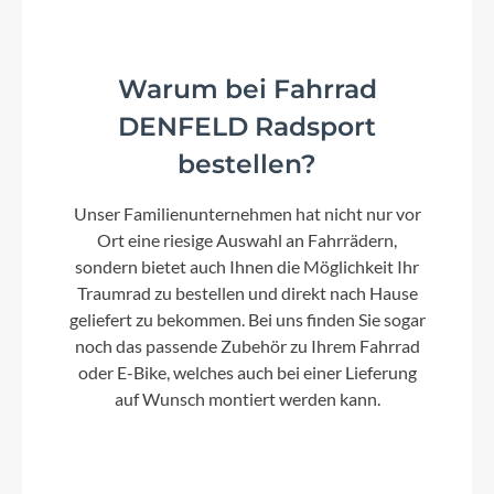
Kurbelgarnitur
Shimano GRX FC-RX610 40T
Warum bei Fahrrad
Kassette
DENFELD Radsport
Shimano Deore CS-M6100-12 10-51T
bestellen?
Unser Familienunternehmen hat nicht nur vor
Lenker
Ort eine riesige Auswahl an Fahrrädern,
Gravel SL
sondern bietet auch Ihnen die Möglichkeit Ihr
Traumrad zu bestellen und direkt nach Hause
geliefert zu bekommen. Bei uns finden Sie sogar
Farbe
noch das passende Zubehör zu Ihrem Fahrrad
light green marbled black
oder E-Bike, welches auch bei einer Lieferung
auf Wunsch montiert werden kann.
Kette
Shimano Deore CN-M6100