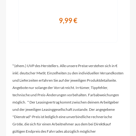
Modelljahr
2026
9,99 €
Hinterrad Nabe
Formula RXC-400, Centerlock, Disc, 12x142 mm
axle
¹ (ehem.) UVP des Herstellers. Alle unsere Preise verstehen sich in €
Schaltwerk
inkl. deutscher MwSt. Einzelheiten zu den individuellen Versandkosten
Shimano 105, RD-R7000, Shadow, 2x11-fach
und Lieferzeiten erfahren Sie auf der jeweiligen Produktdetailseite.
Angebote nur solange der Vorrat reicht. Irrtümer, Tippfehler,
Rahmenmaterial
technische und Preis-Änderungen vorbehalten. Farbabweichungen
Aluminuim
möglich. * Der Leasingvertrag kommt zwischen deinem Arbeitgeber
und der jeweiligen Leasinggesellschaft zustande. Der angegebene
"Dienstrad"-Preis ist lediglich eine unverbindliche rechnerische
Kurbelgarnitur
Größe, die sich für einen Arbeitnehmer aus dem bei Direktkauf
Shimano FC-RS510, 50/34t
gültigen Endpreis des Fahrrades abzüglich möglicher