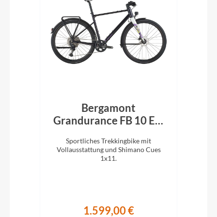
Q
Bergamont
Grandurance FB 10 EQ
P
black/purple 2026
und
Sportliches Trekkingbike mit
T
Vollausstattung und Shimano Cues
Ein
e.
1x11.
1.599,00 €