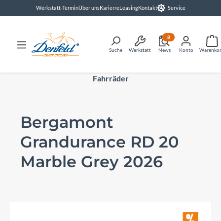
Werkstatt-Termin
Über uns
Karierre
Leasing
Kontakt
Service
alt springen
8
Suche
Werkstatt
News
Konto
Warenko
Fahrräder
Bergamont
Grandurance RD 20
Marble Grey 2026