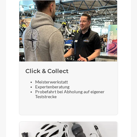
Gepäckträger
Racktime / BGM Allroad Carrier, SnapIt 2.0
System
Steuersatz
Acros ZS56, A-Headset, semi-integriert, Tapered
Click & Collect
Sattel
Meisterwerkstatt
Syncros Tofino 2.5
Expertenberatung
Probefahrt bei Abholung auf eigener
Teststrecke
Gabel
Grandurance Alloy, 12x100 mm Achse,
Schutzblechaufnahme