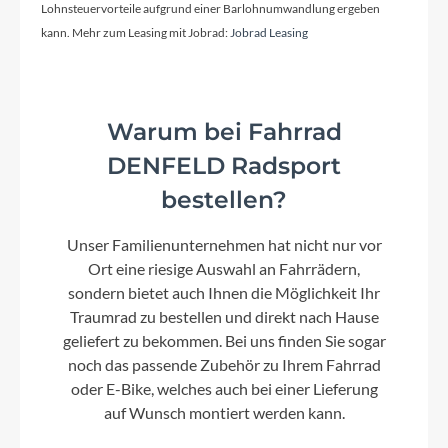
Lohnsteuervorteile aufgrund einer Barlohnumwandlung ergeben
kann. Mehr zum Leasing mit Jobrad:
Jobrad Leasing
Kassette
Shimano CS-HG700, 11-34t
Warum bei Fahrrad
Lenker
DENFELD Radsport
Syncros Creston
bestellen?
Farbe
Unser Familienunternehmen hat nicht nur vor
marble grey
Ort eine riesige Auswahl an Fahrrädern,
sondern bietet auch Ihnen die Möglichkeit Ihr
Traumrad zu bestellen und direkt nach Hause
Kette
geliefert zu bekommen. Bei uns finden Sie sogar
noch das passende Zubehör zu Ihrem Fahrrad
KMC X11
oder E-Bike, welches auch bei einer Lieferung
auf Wunsch montiert werden kann.
Rücklicht