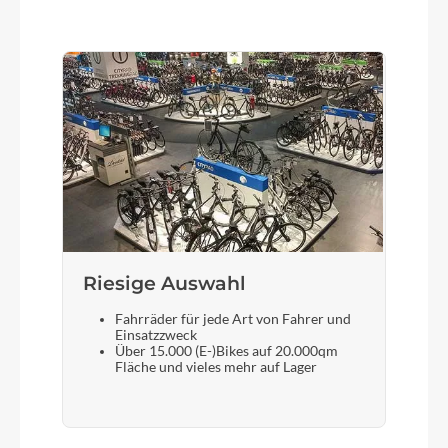
Herrmans H-Trace Mini, LED, Standlicht
Vorderrad Nabe
Shimano Nabendynamo, DH-UR705, Centerlock,
Disc, 12x100 mm Achse
Gewicht
13,6 kg
Riesige Auswahl
Scheinwerfer
Herrmans H-Black MR9, 180 Lumen, Standlicht
Fahrräder für jede Art von Fahrer und
Einsatzzweck
Über 15.000 (E-)Bikes auf 20.000qm
Fläche und vieles mehr auf Lager
Umwerfer
Shimano 105, FD-R7000