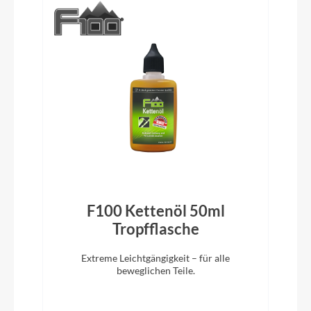
Schutzbleche
BGM Allroad Fender, 50 mm
Lenkerband
Syncros RC Bartape
Vorbau
F100 Kettenöl 50ml
Syncros, -6°
Tropfflasche
Rahmentyp
Extreme Leichtgängigkeit – für alle
Gravelbike
beweglichen Teile.