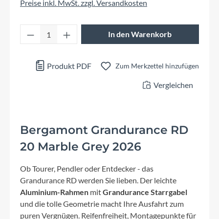
Preise inkl. MwSt. zzgl. Versandkosten
Produkt Anzahl: Gib den gewünschten Wert 
In den Warenkorb
Produkt PDF
Zum Merkzettel hinzufügen
Vergleichen
Bergamont Grandurance RD
20 Marble Grey 2026
Ob Tourer, Pendler oder Entdecker - das
Grandurance RD werden Sie lieben. Der leichte
Aluminium-Rahmen
mit
Grandurance Starrgabel
und die tolle Geometrie macht Ihre Ausfahrt zum
puren Vergnügen. Reifenfreiheit, Montagepunkte für