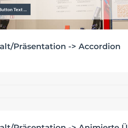
utton Text ...
lt/Präsentation -> Accordion
lt/Präsentation -> Animierte Ü