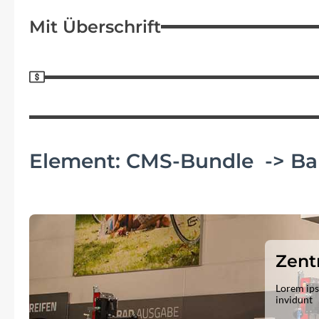
Mit Überschrift
Element: CMS-Bundle -> Bann
Zentr
Lorem ips
invidunt