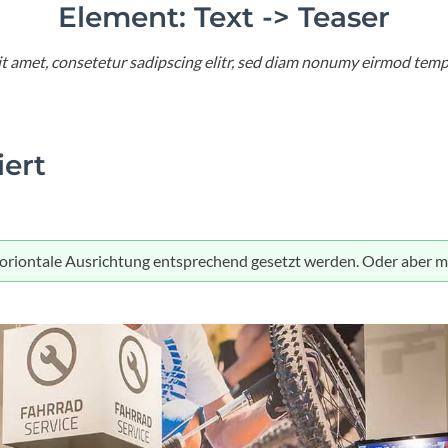
Busch & Müller
kes
chen
Aktuelle Angebote
Aktuelle Angebote
Element: Text -> Teaser
Aktuelle Angebote
Comus
t amet, consetetur sadipscing elitr, sed diam nonumy eirmod temp
k
Werkzeuge
ng
Imbussschlüssel
Crane
mputer
Multifunktions-Tools
n
Schraubendreher
iert
CUBE
Sonstiges
Torxschlüssel
Dr. Wack
Werkzeug - Bremsen
Horiontale Ausrichtung entsprechend gesetzt werden. Oder aber 
Werkzeug - Kette
Endura
Werkzeug - Pedale
Werkzeug - Reifen
Evoc
Werkzeug - Zahnkranz
Fahrrad Denfeld Radsport