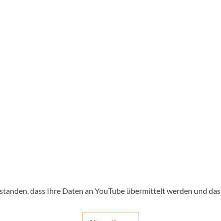
Sigg
Sportourer
Tenways
Topeak
Uvex
Widek
Yazoo
rstanden, dass Ihre Daten an YouTube übermittelt werden und das 