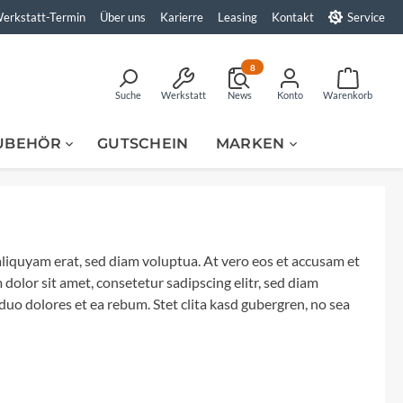
erkstatt-Termin
Über uns
Karierre
Leasing
Kontakt
Service
8
Suche
Werkstatt
News
Konto
Warenkorb
UBEHÖR
GUTSCHEIN
MARKEN
Alpina
Atlantic
AXA
liquyam erat, sed diam voluptua. At vero eos et accusam et
dolor sit amet, consetetur sadipscing elitr, sed diam
uo dolores et ea rebum. Stet clita kasd gubergren, no sea
Bergamont
Fahrräder
E-Bikes
Bekleidung
Viele Fahrrad-Teile haben wir
Zubehör
immer auf Lager
Egal ob für den Alltag, täglicher Sport oder
Erhöhen Sie die Reichweite beim Radfahren
Wir haben das richtige Equipment für Sie -
Bei unserem fünf köpfigen Zubehör/Teile-
Bosch
Wettkampf. Mit dem Fahrrad bewegen Sie
und genießen Sie die elektronische
egal ob Sie mit dem Rad verreisen, täglich
Team sind Sie stets gut beraten. Alle Fragen
Eine Tour steht an und Sie stellen fest, dass
sich immer CO2 neutral und bringen zudem
Unterstützung bei Ihren Ausfahrten. Mit
pendeln oder die Herausforderung im
rund um Fahrrad-Anbauteile werden hier
wichtige Teile vom Fahrrad beschädigt sind
Herz- und Kreislauf in Schwung. Nicht...
unseren E-Bikes sind Sie bequem und
Wettkampf suchen. In unserem...
beantwortet. Viele der Teammitglieder
oder ersetzen werden müssen. Sehr häufig