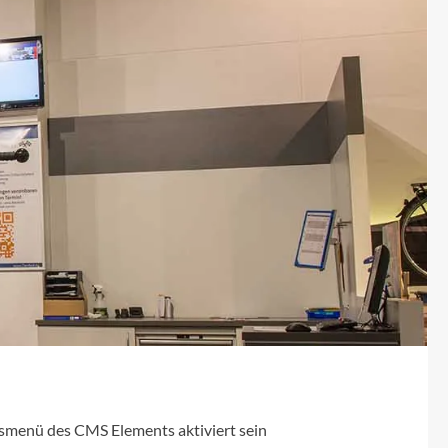
Micro
NC-17
Pegasus
Powerbar
Racktime
RIESE & MÜLLER
ROTWILD Bikes
Scott
gsmenü des CMS Elements aktiviert sein