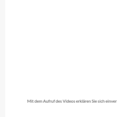
SHIMANO
SKS
SRAM
Tip Top
Unleazhed
Voxom
Woom
Mit dem Aufruf des Videos erklären Sie sich einve
Zipp