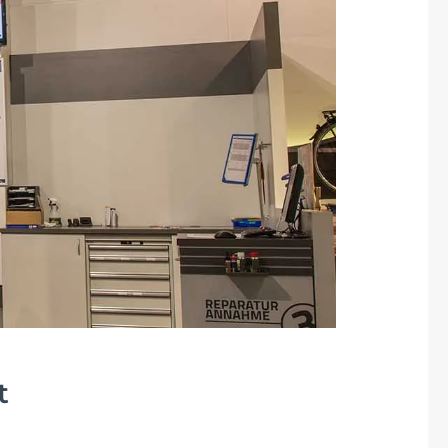
Fuxon
Giro
Haibike
i:SY
Knog
Kärcher
Litemove
t
Mammut