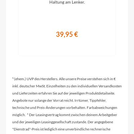
Haltung am Lenker.
Hinterrad Nabe
Formula Team II CL Disc 28 H
39,95 €
Schaltwerk
Shimano CUES RD-U6000, 10 speed
¹ (ehem.) UVP des Herstellers. Alle unsere Preise verstehen sich in €
Rahmenmaterial
inkl. deutscher MwSt. Einzelheiten zu den individuellen Versandkosten
Aluminium
und Lieferzeiten erfahren Sie auf der jeweiligen Produktdetailseite.
Angebote nur solange der Vorrat reicht. Irrtümer, Tippfehler,
Kurbelgarnitur
technische und Preis-Änderungen vorbehalten. Farbabweichungen
Shimano FC-U6030-1 42T
möglich. * Der Leasingvertrag kommt zwischen deinem Arbeitgeber
und der jeweiligen Leasinggesellschaft zustande. Der angegebene
"Dienstrad"-Preis ist lediglich eine unverbindliche rechnerische