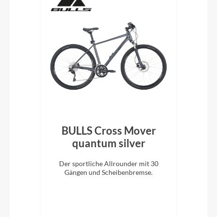
LX
BULLS Cross Mover
e
quantum silver
q
Der sportliche Allrounder mit 30
n,
Gängen und Scheibenbremse.
keit