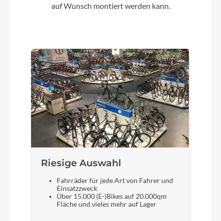
auf Wunsch montiert werden kann.
Vorderrad Nabe
Shimano DH-UR705 Dynamo
Gewicht
12.9 kg
Scheinwerfer
Spanninga X&O 15 XDOc
Laufradgröße
Riesige Auswahl
28"
Fahrräder für jede Art von Fahrer und
Einsatzzweck
Über 15.000 (E-)Bikes auf 20.000qm
Fläche und vieles mehr auf Lager
Gepäckträger
Allumee fender side carrier