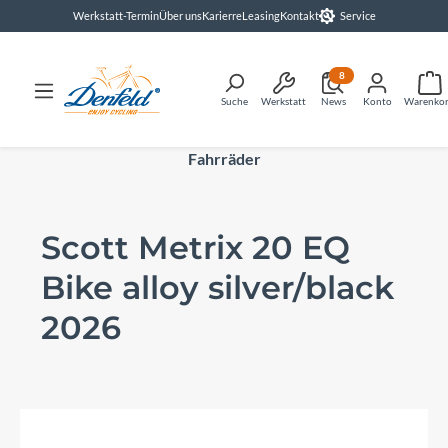
Werkstatt-Termin
Über uns
Karierre
Leasing
Kontakt
Service
alt springen
8
Suche
Werkstatt
News
Konto
Warenko
Fahrräder
Scott Metrix 20 EQ
Bike alloy silver/black
2026