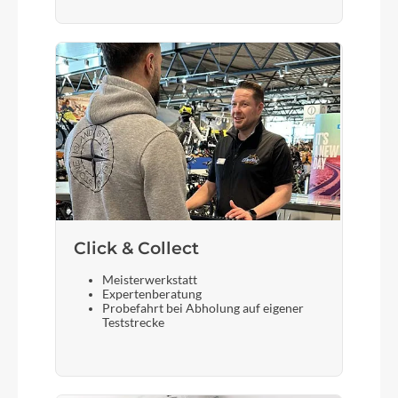
Schalthebel
Shimano CUES SL-U6000
Bremshebel
Tektro HD-R3020, Clean cockpit
Steuersatz
Acros AIF-1113
Click & Collect
Meisterwerkstatt
Expertenberatung
Sattel
Probefahrt bei Abholung auf eigener
Teststrecke
Syncros Tofino Regular 2.5
Gabel