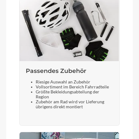
Metrix HMF Disc 1 1/4"-1 1/2" Eccentric Carbon
steerer
Sattelstütze
Syncros RR2.5 27.2/350mm
Passendes Zubehör
Riesige Auswahl an Zubehör
Vollsortiment im Bereich Fahrradteile
Größte Bekleidungsabteilung der
Region
Zubehör am Rad wird vor Lieferung
übrigens direkt montiert