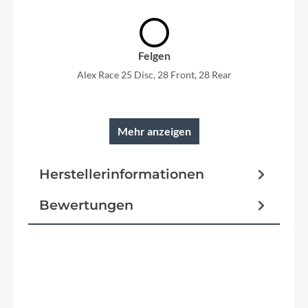
Felgen
Alex Race 25 Disc, 28 Front, 28 Rear
Mehr anzeigen
Rahmen
Herstellerinformationen
Metrix Disc, 6061 D.Butted Alloy, Endurance
geometry, Replaceable UDH Derailleur Hanger,
fender included
Bewertungen
Reifen
Schwalbe G-One Comp, 700x40C