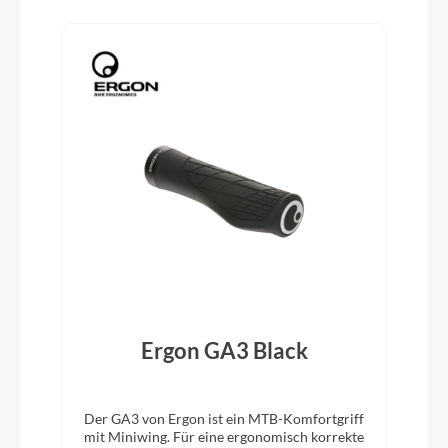
Produktgalerie überspringen
Schutzbleche
Syncros fender kit Allumee W45
Pedale
Syncros urban flat
Vorbau
Syncros RR2.5 1 1/4", four Bolt 31.8mm
Rahmentyp
z
Ergon GA3 Black
Diamant
Der GA3 von Ergon ist ein MTB-Komfortgriff
Modelljahr
mit Miniwing. Für eine ergonomisch korrekte
2026