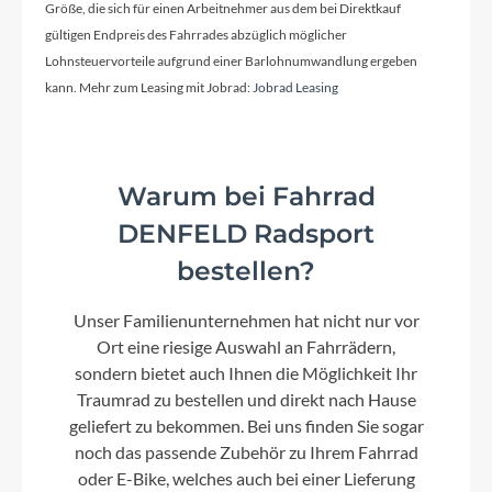
Kassette
Größe, die sich für einen Arbeitnehmer aus dem bei Direktkauf
Shimano CS-LG300, 10 Speed 11-48T
gültigen Endpreis des Fahrrades abzüglich möglicher
Lohnsteuervorteile aufgrund einer Barlohnumwandlung ergeben
kann. Mehr zum Leasing mit Jobrad:
Jobrad Leasing
Lenker
Syncros rise-Bar 3.0 640mm
Warum bei Fahrrad
Farbe
DENFELD Radsport
alloy silver/black
bestellen?
Kette
Unser Familienunternehmen hat nicht nur vor
Shimano CN-LG500
Ort eine riesige Auswahl an Fahrrädern,
sondern bietet auch Ihnen die Möglichkeit Ihr
Traumrad zu bestellen und direkt nach Hause
Rücklicht
geliefert zu bekommen. Bei uns finden Sie sogar
noch das passende Zubehör zu Ihrem Fahrrad
Spanninga Presto Guard XDvS
oder E-Bike, welches auch bei einer Lieferung