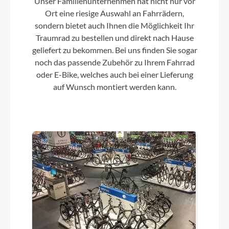
Unser Familienunternehmen hat nicht nur vor
Ort eine riesige Auswahl an Fahrrädern,
Laufradgröße
sondern bietet auch Ihnen die Möglichkeit Ihr
Traumrad zu bestellen und direkt nach Hause
28"
geliefert zu bekommen. Bei uns finden Sie sogar
noch das passende Zubehör zu Ihrem Fahrrad
oder E-Bike, welches auch bei einer Lieferung
Gepäckträger
auf Wunsch montiert werden kann.
Racktime Snap-it 2.0
Sattel
Selle Royal Essenza/Selle Royal Aurorae
Gabel
RST Nova
Display