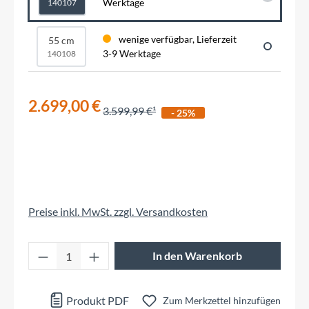
Werktage
140107
wenige verfügbar, Lieferzeit
55 cm
3-9 Werktage
140108
2.699,00 €
3.599,99 €
- 25%
Preise inkl. MwSt. zzgl. Versandkosten
Produkt Anzahl: Gib den gewünschten Wert 
In den Warenkorb
Produkt PDF
Zum Merkzettel hinzufügen