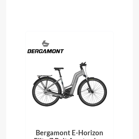
Produktgalerie überspringen
 CX
Bergamont E-Horizon
B