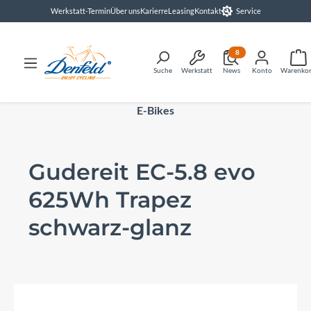
Werkstatt-Termin
Über uns
Karierre
Leasing
Kontakt
Service
alt springen
8
Suche
Werkstatt
News
Konto
Warenko
E-Bikes
Gudereit EC-5.8 evo
625Wh Trapez
schwarz-glanz