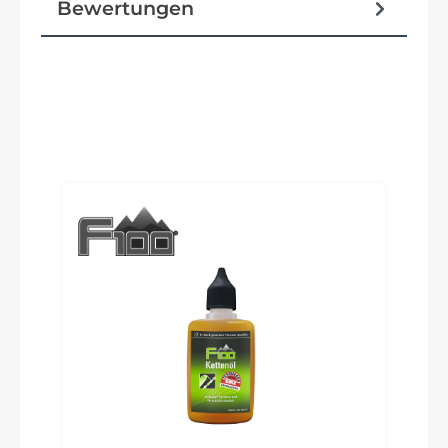
Bewertungen
Ständer
Ursus King Evo
Glocke
Produktgalerie überspringen
inklusive
Rahmentyp
Trapez
Modelljahr
2023
Griffe