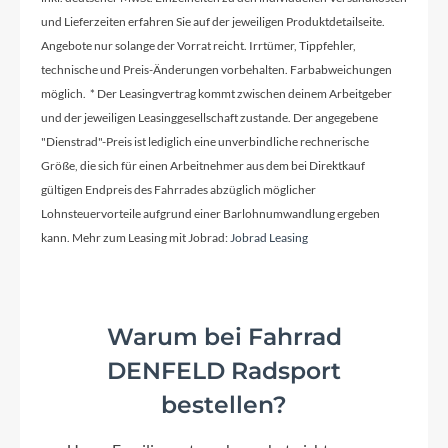
Motor
und Lieferzeiten erfahren Sie auf der jeweiligen Produktdetailseite.
Bosch Performance Line Smarte System
Angebote nur solange der Vorrat reicht. Irrtümer, Tippfehler,
technische und Preis-Änderungen vorbehalten. Farbabweichungen
Rücklicht
möglich. * Der Leasingvertrag kommt zwischen deinem Arbeitgeber
und der jeweiligen Leasinggesellschaft zustande. Der angegebene
50 Lux Rücklicht mit Signal
"Dienstrad"-Preis ist lediglich eine unverbindliche rechnerische
(Brems/Verzögerungslicht)
Größe, die sich für einen Arbeitnehmer aus dem bei Direktkauf
gültigen Endpreis des Fahrrades abzüglich möglicher
Vorderrad Nabe
Lohnsteuervorteile aufgrund einer Barlohnumwandlung ergeben
kann. Mehr zum Leasing mit Jobrad:
Jobrad Leasing
Shimano HB-TX 505
Scheinwerfer
Warum bei Fahrrad
Trentlight STD / Trelock Veo 50
DENFELD Radsport
bestellen?
Akku
Bosch 625Wh