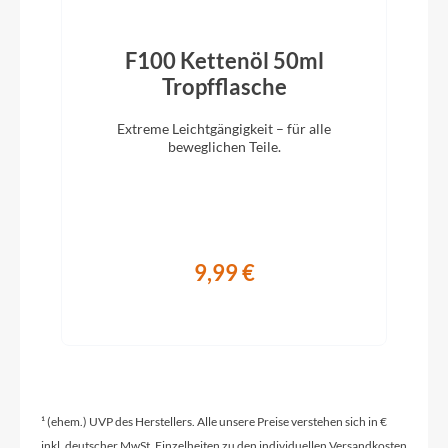
Ergon GP1/OEM
F100 Kettenöl 50ml
Schaltwerk
)
Tropfflasche
Shimano Nexus 5 E
Extreme Leichtgängigkeit – für alle
beweglichen Teile.
Rahmenmaterial
Aluminium
Kurbelgarnitur
9,99 €
Gates CDX
Farbe
schwarz-glanz
¹ (ehem.) UVP des Herstellers. Alle unsere Preise verstehen sich in €
inkl. deutscher MwSt. Einzelheiten zu den individuellen Versandkosten