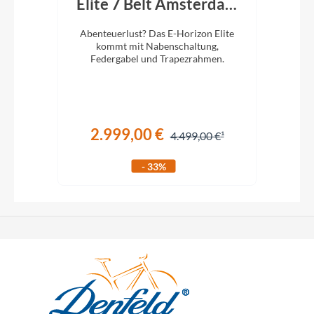
k
Elite 7 Belt Amsterdam
El
750Wh Trapez shiny
lug.
Abenteuerlust? Das E-Horizon Elite
Ab
mortar grey
iefem
kommt mit Nabenschaltung,
Federgabel und Trapezrahmen.
2.999,00 €
€
4.499,00 €
- 33%