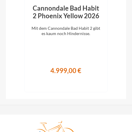
rt
Cannondale Bad Habit
027
2 Phoenix Yellow 2026
C
Mit dem Cannondale Bad Habit 2 gibt
Cann
2-
es kaum noch Hindernisse.
eg.
ag
4.999,00 €