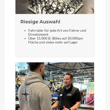
Magura MT5
Riesige Auswahl
Steuersatz
ACROS AZF-675, ICR (Integrated Cable Routing),
Fahrräder für jede Art von Fahrer und
Einsatzzweck
Top Zero-Stack 1 1/2" (ZS 56mm), Bottom Zero-
Über 15.000 (E-)Bikes auf 20.000qm
Stack 1 1/2" (ZS 56mm), Fiber Inserts for Angle
Fläche und vieles mehr auf Lager
Adjustment
Sattel
SDG Bel Air V3 Lux Alloy
Gabel
RockShox Pike Ultimate RC2, Tapered,
15x110mm, 140mm