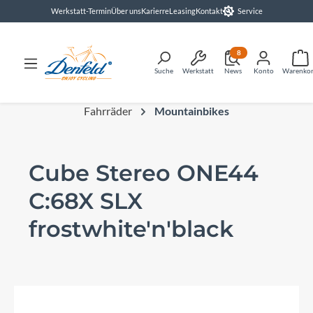
Werkstatt-Termin
Über uns
Karierre
Leasing
Kontakt
Service
alt springen
8
Suche
Werkstatt
News
Konto
Warenko
Fahrräder
Mountainbikes
Cube Stereo ONE44
C:68X SLX
frostwhite'n'black