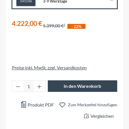
3-9 Werktage
141146
4.222,00 €
5.399,00 €
- 22%
Preise inkl. MwSt. zzgl. Versandkosten
Produkt Anzahl: Gib den gewünschten Wert 
In den Warenkorb
Produkt PDF
Zum Merkzettel hinzufügen
Vergleichen