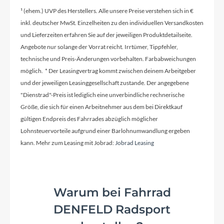
Kurbelgarnitur
¹ (ehem.) UVP des Herstellers. Alle unsere Preise verstehen sich in €
Sram GX Eagle™ Carbon, 32T
inkl. deutscher MwSt. Einzelheiten zu den individuellen Versandkosten
und Lieferzeiten erfahren Sie auf der jeweiligen Produktdetailseite.
Angebote nur solange der Vorrat reicht. Irrtümer, Tippfehler,
Kassette
technische und Preis-Änderungen vorbehalten. Farbabweichungen
Sram XG-1275 Eagle™, 10-52T
möglich. * Der Leasingvertrag kommt zwischen deinem Arbeitgeber
und der jeweiligen Leasinggesellschaft zustande. Der angegebene
"Dienstrad"-Preis ist lediglich eine unverbindliche rechnerische
Lenker
Größe, die sich für einen Arbeitnehmer aus dem bei Direktkauf
CUBE Stereo Carbon Cockpit System
gültigen Endpreis des Fahrrades abzüglich möglicher
Lohnsteuervorteile aufgrund einer Barlohnumwandlung ergeben
kann. Mehr zum Leasing mit Jobrad:
Jobrad Leasing
Farbe
frostwhite'n'black
Warum bei Fahrrad
Dämpfer
DENFELD Radsport
RockShox Deluxe Ultimate, 185x52.5mm,
Rebound Adjust, Lockout