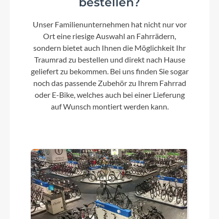
bestellen?
Unser Familienunternehmen hat nicht nur vor
Kette
Ort eine riesige Auswahl an Fahrrädern,
Sram SX Eagle™
sondern bietet auch Ihnen die Möglichkeit Ihr
Traumrad zu bestellen und direkt nach Hause
geliefert zu bekommen. Bei uns finden Sie sogar
Gewicht
noch das passende Zubehör zu Ihrem Fahrrad
12,6 kg
oder E-Bike, welches auch bei einer Lieferung
auf Wunsch montiert werden kann.
Laufradgröße
29"
Schalthebel
Sram GX Eagle AXS™ Controller
Bremshebel