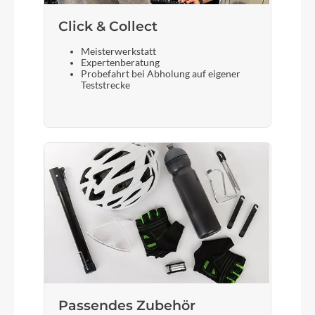
Vorderreifen
Click & Collect
Schwalbe Nobby Nic, Super Ground, Addix Soft,
Kevlar, 2.4
Meisterwerkstatt
Expertenberatung
Probefahrt bei Abholung auf eigener
Teststrecke
Sattelstütze
SDG Tellis, Handlebar Lever, Internal Cable
Routing, 30.9mm
Passendes Zubehör