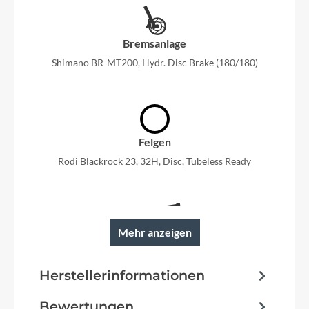
Bremsanlage
Shimano BR-MT200, Hydr. Disc Brake (180/180)
Felgen
Rodi Blackrock 23, 32H, Disc, Tubeless Ready
Mehr anzeigen
Rahmen
Aluminium Superlite, Gravity Casting
Herstellerinformationen
Technology, Efficient Comfort Geometry, Fully
Integrated Battery, 1.5 Headtube
Bewertungen