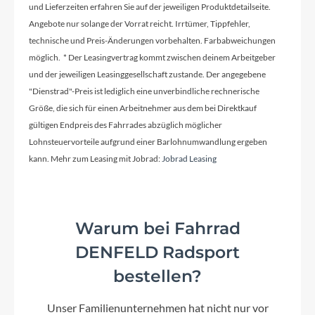
und Lieferzeiten erfahren Sie auf der jeweiligen Produktdetailseite.
Sattelklemme
Angebote nur solange der Vorrat reicht. Irrtümer, Tippfehler,
CUBE Screwlock Semi Integrated w/ Hidden Tool,
technische und Preis-Änderungen vorbehalten. Farbabweichungen
36mm (EE: CUBE Screwlock Semi Integrated,
möglich. * Der Leasingvertrag kommt zwischen deinem Arbeitgeber
36mm)
und der jeweiligen Leasinggesellschaft zustande. Der angegebene
"Dienstrad"-Preis ist lediglich eine unverbindliche rechnerische
Größe, die sich für einen Arbeitnehmer aus dem bei Direktkauf
Griffe
gültigen Endpreis des Fahrrades abzüglich möglicher
ACID Hybrid Tour
Lohnsteuervorteile aufgrund einer Barlohnumwandlung ergeben
kann. Mehr zum Leasing mit Jobrad:
Jobrad Leasing
Ladegerät
Bosch 4A
Warum bei Fahrrad
DENFELD Radsport
Schaltwerk
bestellen?
Shimano RD-M3100-SGS, 9-Speed
Unser Familienunternehmen hat nicht nur vor