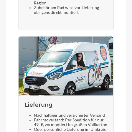
Region
Zubehör am Rad wird vor Lieferung
Sattel
übrigens direkt montiert
Natural Fit Sequence Comfort
Gabel
SR Suntour NVX30 Coil, 63mm
Display
Bosch LED Remote
Sattelstütze
CUBE Performance Post, 30.9mm
Lieferung
Nachhaltiger und versicherter Versand
Fahrradversand: Per Spedition für nur
49,-€, vormontiert im großen Vollkarton
Oder persönliche Lieferung im Umkreis