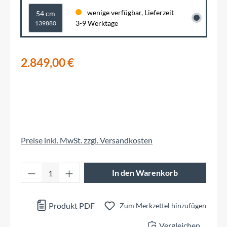
wenige verfügbar, Lieferzeit
54 cm
3-9 Werktage
139880
2.849,00 €
Preise inkl. MwSt. zzgl. Versandkosten
Produkt Anzahl: Gib den gewünschten Wert 
In den Warenkorb
Produkt PDF
Zum Merkzettel hinzufügen
Vergleichen