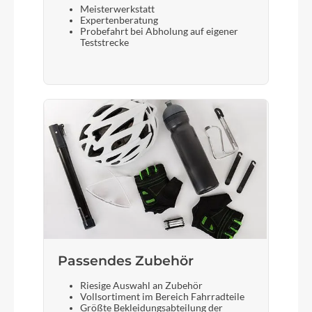
Meisterwerkstatt
CUBE Shiny 50 Lux, 12V, DC
Expertenberatung
Probefahrt bei Abholung auf eigener
Teststrecke
Akku
Bosch PowerTube 625
Laufradgröße
28 Zoll
Schalthebel
Shimano SL-M3100-R, Rapidfire-Plus
Steuersatz
Passendes Zubehör
ACROS AZF-1031, Top Zero-Stack 1 1/2" (ZS
Riesige Auswahl an Zubehör
56mm), Bottom Zero-Stack 1 1/2" (ZS 56mm)
Vollsortiment im Bereich Fahrradteile
Größte Bekleidungsabteilung der