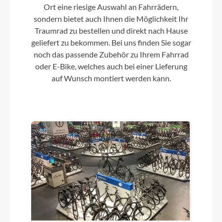
Rahmenmaterial
Ort eine riesige Auswahl an Fahrrädern,
Aluminium Superlite
sondern bietet auch Ihnen die Möglichkeit Ihr
Traumrad zu bestellen und direkt nach Hause
geliefert zu bekommen. Bei uns finden Sie sogar
Kurbelgarnitur
noch das passende Zubehör zu Ihrem Fahrrad
ACID E-Crank, 38T, 175mm (EE: 170mm)
oder E-Bike, welches auch bei einer Lieferung
auf Wunsch montiert werden kann.
Kassette
Shimano CS-HG201, 11-36T
Lenker
CUBE Comfort Trail Bar, 720mm
Farbe
graphite´n´black