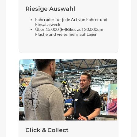
Riesige Auswahl
Motor
Bosch Drive Unit Performance Generation 3
Fahrräder für jede Art von Fahrer und
Einsatzzweck
(75Nm) Cruise (250Watt), Smart System
Über 15.000 (E-)Bikes auf 20.000qm
Fläche und vieles mehr auf Lager
Kette
KMC X9
Rücklicht
ACID Mudguard Rear Light PRO-E, 12V, DC
Vorderrad Nabe
Shimano HB-TX505, QR, Centerlock
Click & Collect
Scheinwerfer