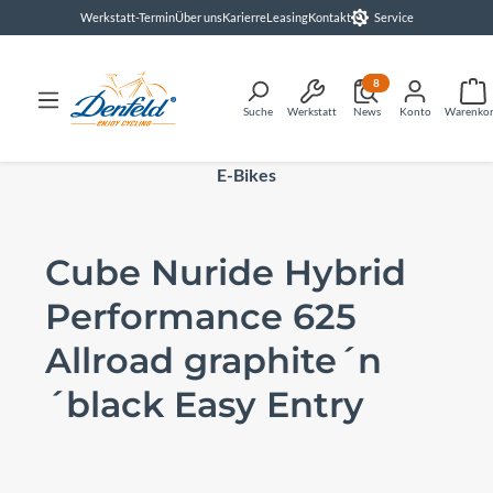
Werkstatt-Termin
Über uns
Karierre
Leasing
Kontakt
Service
alt springen
8
Suche
Werkstatt
News
Konto
Warenko
E-Bikes
Cube Nuride Hybrid
Performance 625
Allroad graphite´n
´black Easy Entry