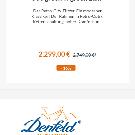
Entry
mit
Der Retro-City-Flitzer. Ein moderner
tung.
Klassiker! Der Rahmen in Retro-Optik,
.
Kettenschaltung, hoher Komfort und
al
ein super Handling werden Sie
überzeugen.
2.299,00 €
€
2.749,00 €
- 16%