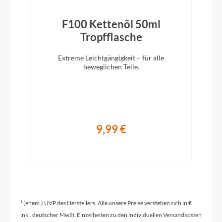
Glocke
F100 Kettenöl 50ml
Easy Bell
)
Tropfflasche
Vorbau
Extreme Leichtgängigkeit – für alle
CUBE Performance Stem Pro, 31.8mm
beweglichen Teile.
Rahmentyp
Tiefeinstieg
9,99 €
Modelljahr
2024
Hinterrad Nabe
¹ (ehem.) UVP des Herstellers. Alle unsere Preise verstehen sich in €
Shimano FH-TX505, QR, Centerlock
inkl. deutscher MwSt. Einzelheiten zu den individuellen Versandkosten