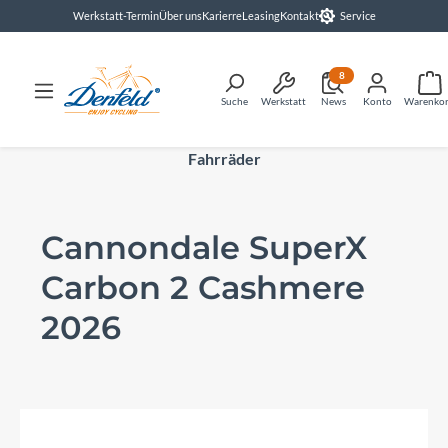
Werkstatt-Termin
Über uns
Karierre
Leasing
Kontakt
Service
alt springen
8
Suche
Werkstatt
News
Konto
Warenko
Fahrräder
Cannondale SuperX
Carbon 2 Cashmere
2026