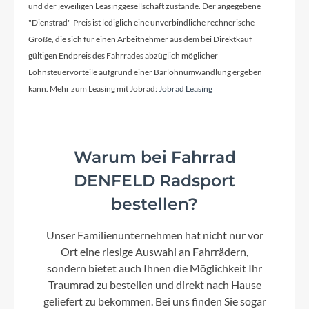
und der jeweiligen Leasinggesellschaft zustande. Der angegebene
Carbon
"Dienstrad"-Preis ist lediglich eine unverbindliche rechnerische
Größe, die sich für einen Arbeitnehmer aus dem bei Direktkauf
gültigen Endpreis des Fahrrades abzüglich möglicher
Kurbelgarnitur
Lohnsteuervorteile aufgrund einer Barlohnumwandlung ergeben
Shimano RX 820, 48/31
kann. Mehr zum Leasing mit Jobrad:
Jobrad Leasing
Kassette
Warum bei Fahrrad
Shimano Ultegra R8100, 11-34, 12-speed
DENFELD Radsport
bestellen?
Lenker
Vision Trimax Aero Alloy
Unser Familienunternehmen hat nicht nur vor
Ort eine riesige Auswahl an Fahrrädern,
Farbe
sondern bietet auch Ihnen die Möglichkeit Ihr
Cashmere
Traumrad zu bestellen und direkt nach Hause
geliefert zu bekommen. Bei uns finden Sie sogar