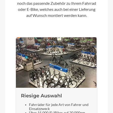
noch das passende Zubehör zu Ihrem Fahrrad
Kette
oder E-Bike, welches auch bei einer Lieferung
Shimano M8100, 12-speed
auf Wunsch montiert werden kann.
Vorderrad Nabe
DT Swiss 370, 12x100mm centerlock
Umwerfer
Shimano GRX 825 Di2, braze-on
Steuersatz
Integrated, 1-1/8" - 1.5"
Riesige Auswahl
Sattel
Fahrräder für jede Art von Fahrer und
Einsatzzweck
Prologo Dimension AGX T4.0
Über 15.000 (E-)Bikes auf 20.000qm