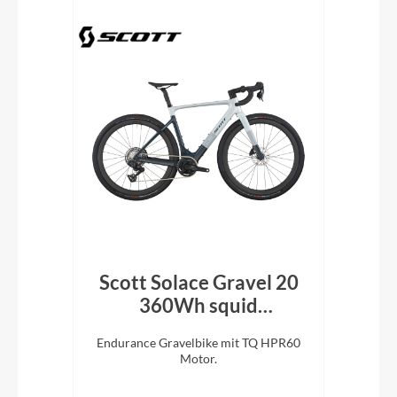
 7.0
Scott Solace Gravel 20
sy
360Wh squid
blue/beluga grey 2026
Tour,
Endurance Gravelbike mit TQ HPR60
Car
ing-
Motor.
2×