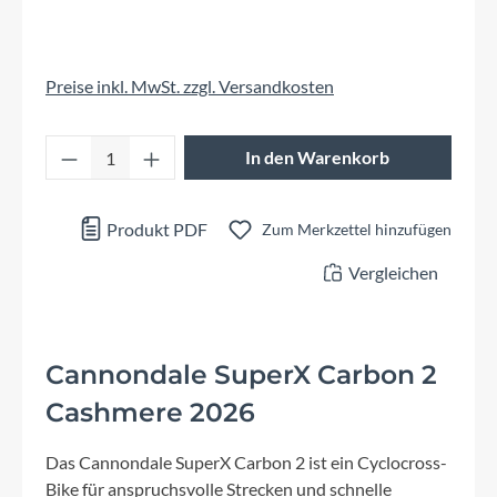
Preise inkl. MwSt. zzgl. Versandkosten
Produkt Anzahl: Gib den gewünschten Wert 
In den Warenkorb
Produkt PDF
Zum Merkzettel hinzufügen
Vergleichen
Cannondale SuperX Carbon 2
Cashmere 2026
Das Cannondale SuperX Carbon 2 ist ein Cyclocross-
Bike für anspruchsvolle Strecken und schnelle