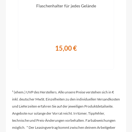
Flaschenhalter für jedes Gelände
Modelljahr
2026
Hinterrad Nabe
15,00 €
DT Swiss 370, 12x142mm centerlock
Extras
Reserve Fillmore valves, Shimano Di2 charger,
Cannondale Wheel Sensor
¹ (ehem.) UVP des Herstellers. Alle unsere Preise verstehen sich in €
inkl. deutscher MwSt. Einzelheiten zu den individuellen Versandkosten
und Lieferzeiten erfahren Sie auf der jeweiligen Produktdetailseite.
Schaltwerk
Angebote nur solange der Vorrat reicht. Irrtümer, Tippfehler,
Shimano GRX 825, Di2, Shadow RD+
technische und Preis-Änderungen vorbehalten. Farbabweichungen
möglich. * Der Leasingvertrag kommt zwischen deinem Arbeitgeber
Rahmenmaterial