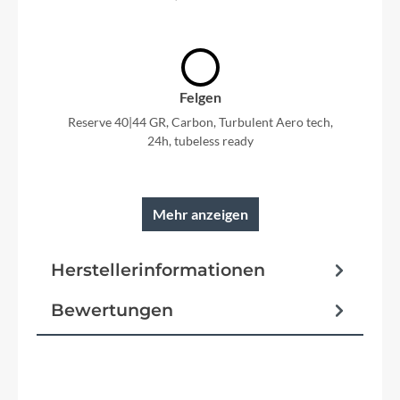
Felgen
Reserve 40|44 GR, Carbon, Turbulent Aero tech,
24h, tubeless ready
Mehr anzeigen
Rahmen
Herstellerinformationen
SuperX Carbon, Proportional Response
construction, internal cable routing, 12x142mm
thru-axle, UDH BSA 68mm threaded BB, flat
Bewertungen
mount disc, integrated seatpost binder