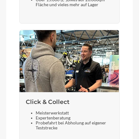
Fläche und vieles mehr auf Lager
Gabel
SuperX Carbon, integrated crown race,
12x100mm thru-axle, flat mount disc, internal
routing, 1-1/8" to 1-1/2" Delta steerer, 55mm
offset
Sattelstütze
Cannondale C1 Aero 27 Carbon, SmartSense
compatible, 0mm offset (46cm), 20mm offset (51-
61cm)
Click & Collect
Meisterwerkstatt
Expertenberatung
Probefahrt bei Abholung auf eigener
Teststrecke