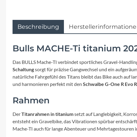
Flyer
Garmin
Beschreibung
Herstellerinformation
Gore
Bulls MACHE-Ti titanium 20
Hebie
Das BULLS Mache-TI verbindet sportliches Gravel-Handlin
Kettler Alu Rad
Schaltung
sorgt für präzise Gangwechsel und ein aufgeräu
natürliche Fahrgefühl des Titans bleibt das Bike auch auf 
und harmonieren perfekt mit den
Schwalbe G-One R Evo R
Koga
Rahmen
Lapierre
Der
Titanrahmen in titanium
setzt auf Langlebigkeit, Korr
Lizard Skins
entsteht ein Gravelbike, das Vibrationen spürbar entschärf
Mache-TI auch für lange Abenteuer und Mehrtagestouren i