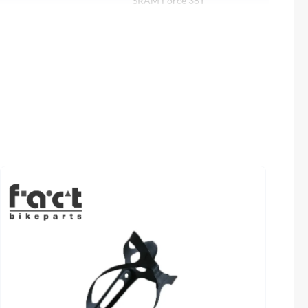
SRAM Force 38T
Sigma
Kette
SQlab
SRAM Force 12S
Thule
Sattel
.55R
Ergon SR10
Uebler
VDO
Winora
Zefal