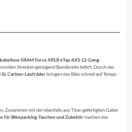
Fuxon
Giro
Haibike
i:SY
kabellose SRAM Force XPLR eTap AXS 12-Gang-
Knog
svollen Strecken genügend Bandbreite liefert. Durch das
 SL Carbon-Laufräder
bringen das Bike schnell auf Tempo
Kärcher
Litemove
n. Zusammen mit der ebenfalls aus Titan gefertigten Gabel
Mammut
e für Bikepacking-Taschen und Zubehör
machen das