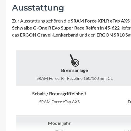
Mavic
Ausstattung
MonkeyLink
Zur Ausstattung gehören die
SRAM Force XPLR eTap AXS 
Schwalbe G-One R Evo Super Race Reifen in 45-622
liefe
Ortlieb
das
ERGON Gravel-Lenkerband
und den
ERGON SR10 Sat
Pitlock
Profile Design
Bremsanlage
SRAM Force, RT Paceline 160/160 mm CL
Reich
Schalt-/ Bremsgriffeinheit
Rixen & Kaul
SRAM Force eTap AXS
E
S'COOL
Modelljahr