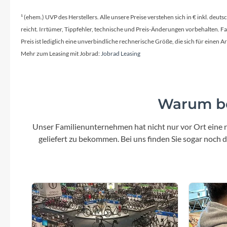
¹ (ehem.) UVP des Herstellers. Alle unsere Preise verstehen sich in € inkl. deu
reicht. Irrtümer, Tippfehler, technische und Preis-Änderungen vorbehalten. 
Preis ist lediglich eine unverbindliche rechnerische Größe, die sich für ein
Mehr zum Leasing mit Jobrad:
Jobrad Leasing
Warum be
Unser Familienunternehmen hat nicht nur vor Ort eine r
geliefert zu bekommen. Bei uns finden Sie sogar noch