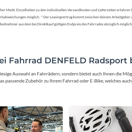
tscher MwSt. Einzelheiten zu den individuellen Versandkosten und Lieferzeiten erfahren 
Farbabweichungen möglich. * Der Leasingvertrag kommt zwischen deinem Arbeitgeber un
en Arbeitnehmer aus dem bei Direktkauf gültigen Endpreis des Fahrrades abzüglich mög
i Fahrrad DENFELD Radsport b
iesige Auswahl an Fahrrädern, sondern bietet auch Ihnen die Mögl
 das passende Zubehör zu Ihrem Fahrrad oder E-Bike, welches auch