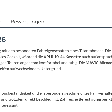
Focus
Ghost
en
Bewertungen
Gudereit
26
Hercules
g mit den besonderen Fahreigenschaften eines Titanrahmens. Die
KLICKfix
mtes Cockpit, während die
XPLR 10-44 Kassette
auch auf anspruch
langen Touren angenehm komfortabel und ruhig. Die
MAVIC Allroad
eifen
auf wechselndem Untergrund.
KTM
Lezyne
osionsbeständigkeit und ein besonders geschmeidiges Fahrverhalte
Lupine
t und trotzdem direkt beschleunigt. Zahlreiche
Befestigungspunkt
nteressant.