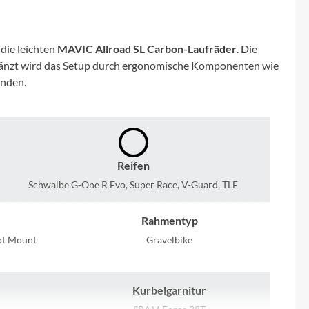
Micro
NC-17
die leichten
MAVIC Allroad SL Carbon-Laufräder
. Die
rgänzt wird das Setup durch ergonomische Komponenten wie
Pegasus
inden.
Powerbar
Racktime
Reifen
Schwalbe G-One R Evo, Super Race, V-Guard, TLE
RIESE & MÜLLER
Rahmentyp
ROTWILD Bikes
lot Mount
Gravelbike
Scott
Kurbelgarnitur