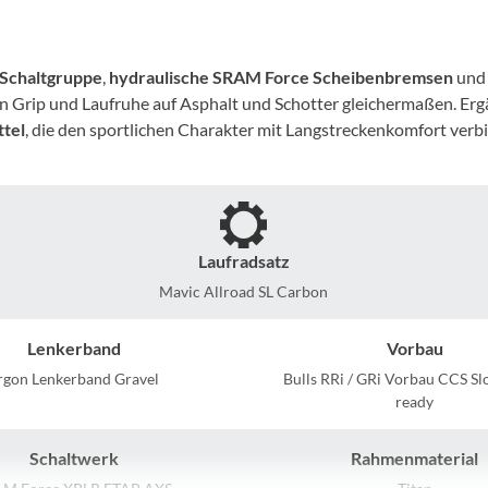
Mcfk
Mounty
Schaltgruppe
,
hydraulische SRAM Force Scheibenbremsen
und 
rn Grip und Laufruhe auf Asphalt und Schotter gleichermaßen. E
Park Tool
tel
, die den sportlichen Charakter mit Langstreckenkomfort verb
POC
PUKY
Laufradsatz
Mavic Allroad SL Carbon
RFR
Lenkerband
Vorbau
RockShox
rgon Lenkerband Gravel
Bulls RRi / GRi Vorbau CCS S
ready
Schwalbe
Schaltwerk
Rahmenmaterial