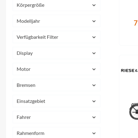
SHIMANO
Körpergröße
SKS
Modelljahr
7
SRAM
Verfügbarkeit Filter
Tip Top
Display
Motor
Unleazhed
Bremsen
Voxom
Einsatzgebiet
Woom
Fahrer
Zipp
Rahmenform