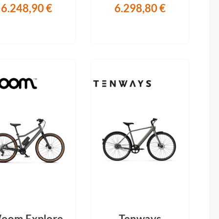
6.248,90 €
6.298,80 €
oom Explore
Tenways