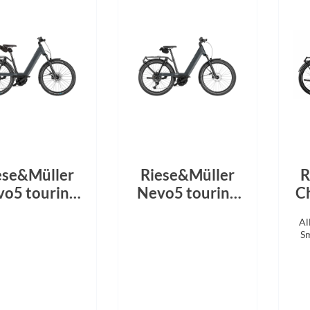
ese&Müller
Riese&Müller
R
o5 touring
Nevo5 touring
C
800Wh
CORE 600 Wh
Al
ffroad-Kit
slate grey 2026
S
te grey 2026