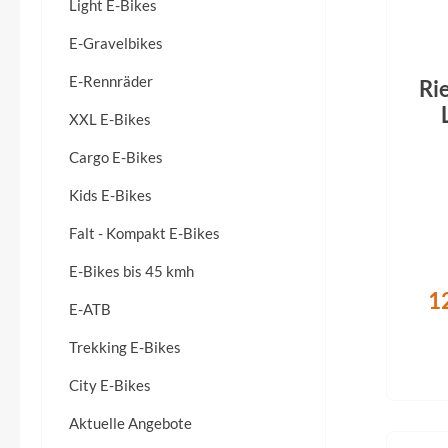
Flyer
Light E-Bikes
E-Gravelbikes
Garmin
E-Rennräder
Ri
Gore
XXL E-Bikes
roh
Cargo E-Bikes
W
Hebie
Pe
Kids E-Bikes
Kettler Alu Rad
Falt - Kompakt E-Bikes
Off
E-Bikes bis 45 kmh
Koga
1
E-ATB
Lapierre
Trekking E-Bikes
City E-Bikes
Lizard Skins
Aktuelle Angebote