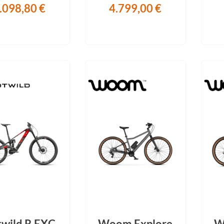
.098,80 €
4.799,00 €
twild R.EXC
Woom Explore
W