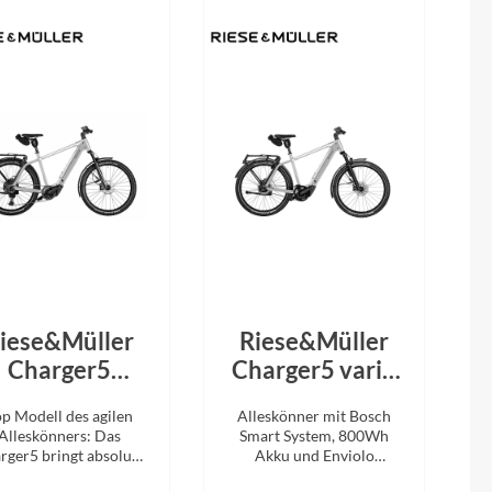
Micro
NC-17
Pegasus
Powerbar
Racktime
RIESE & MÜLLER
iese&Müller
Riese&Müller
Charger5
Charger5 vario
ROTWILD Bikes
ouring 800Wh
800Wh
op Modell des agilen
Alleskönner mit Bosch
Offroad-Kit
Offroad-Kit
Scott
Alleskönners: Das
Smart System, 800Wh
Magnesium
Magnesium
rger5 bringt absolute
Akku und Enviolo
Fahrfreude auf die
Schaltung.
2026
2026