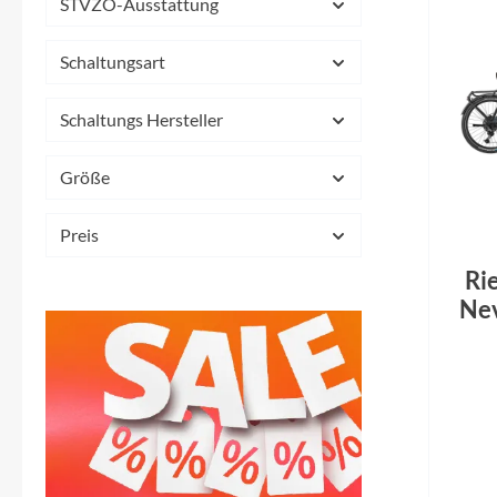
STVZO-Ausstattung
Schaltungsart
Schaltungs Hersteller
Größe
Preis
Ri
Nev
O
sla