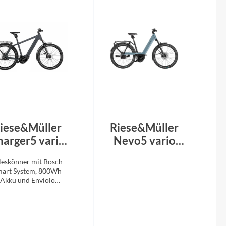
iese&Müller
Riese&Müller
harger5 vario
Nevo5 vario
Offroad
800Wh
leskönner mit Bosch
800Wh Slate
OffroadKit ice
mart System, 800Wh
Grey 2026
blue 2026
Akku und Enviolo
Schaltung.