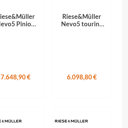
iese&Müller
Riese&Müller
evo5 Pinion
Nevo5 touring
800Wh
800Wh
froad-Kit ice
Offroad-Kit
blue 2026
ABS RX ruby
red 2026
7.648,90 €
6.098,80 €