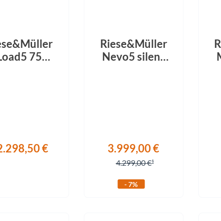
Focus
Ghost
ese&Müller
Riese&Müller
R
Load5 75
Nevo5 silent
Gudereit
loff HS 1600
CORE 540Wh
Fam
h Dog-Kit
ruby red 2027
Hercules
rformance-
gr
Kit ABS
KLICKfix
road peanut
2026
KTM
2.298,50 €
3.999,00 €
4.299,00 €
Lezyne
- 7%
Lupine