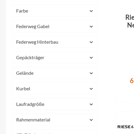
Farbe
Ri
Ne
Federweg Gabel
8
Off
Federweg Hinterbau
b
Gepäckträger
Gelände
6
Kurbel
Laufradgröße
Rahmenmaterial