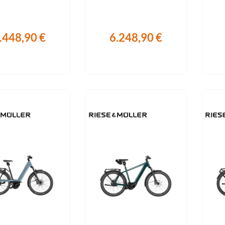
Sigg
Sportourer
.448,90 €
6.248,90 €
Tenways
Topeak
Uvex
Widek
Yazoo