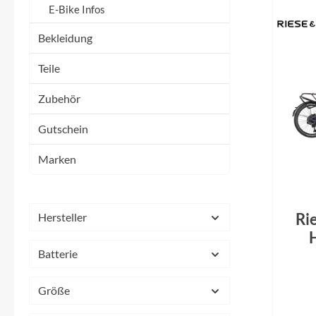
Mavic
E-Bike Infos
Bekleidung
MonkeyLink
Teile
Ortlieb
Zubehör
Pitlock
Gutschein
Profile Design
Marken
Reich
Ri
Hersteller
Rixen & Kaul
Tou
Batterie
n
S'COOL
Größe