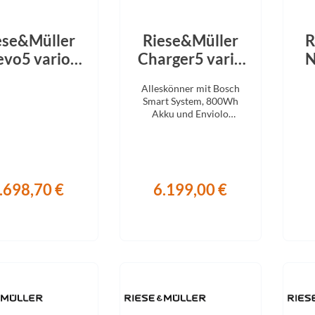
ese&Müller
Riese&Müller
R
vo5 vario
Charger5 vario
N
00Wh ABS
800Wh Pine
Alleskönner mit Bosch
roadKit ice
2026
Of
Smart System, 800Wh
lue 2026
Akku und Enviolo
Schaltung.
.698,70 €
6.199,00 €