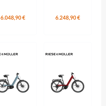
Sigma
Straße.
SQlab
6.048,90 €
6.248,90 €
Thule
Uebler
VDO
Winora
Zefal