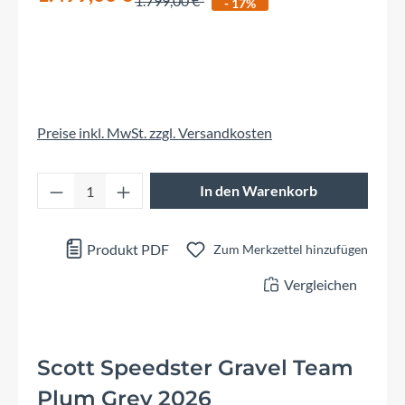
1.799,00 €
- 17%
Preise inkl. MwSt. zzgl. Versandkosten
Produkt Anzahl: Gib den gewünschten Wert 
In den Warenkorb
Produkt PDF
Zum Merkzettel hinzufügen
Vergleichen
Scott Speedster Gravel Team
Plum Grey 2026