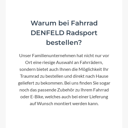
Kette
Shimano CN-M6100-12
Warum bei Fahrrad
Vorderrad Nabe
DENFELD Radsport
Formula Team II CL Disc 28 H
bestellen?
Gewicht
Unser Familienunternehmen hat nicht nur vor
10,6 kg
Ort eine riesige Auswahl an Fahrrädern,
sondern bietet auch Ihnen die Möglichkeit Ihr
Traumrad zu bestellen und direkt nach Hause
Umwerfer
geliefert zu bekommen. Bei uns finden Sie sogar
noch das passende Zubehör zu Ihrem Fahrrad
Shimano GRX FD-RX820-F
oder E-Bike, welches auch bei einer Lieferung
auf Wunsch montiert werden kann.
Laufradgröße
28"