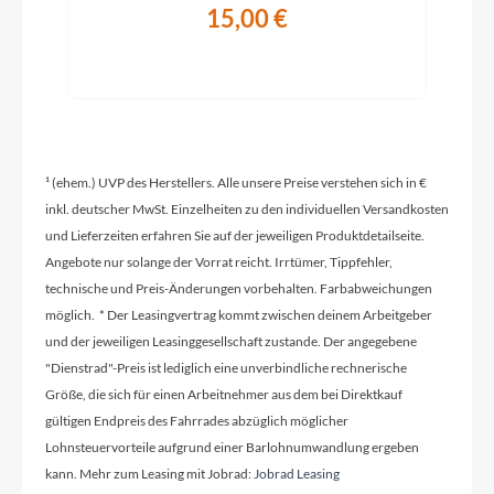
Shimano GRX RD-RX820, 24 Speed
15,00 €
Rahmenmaterial
Aluminium
¹ (ehem.) UVP des Herstellers. Alle unsere Preise verstehen sich in €
Kurbelgarnitur
inkl. deutscher MwSt. Einzelheiten zu den individuellen Versandkosten
Shimano GRX FC-RX610-2, 46-30
und Lieferzeiten erfahren Sie auf der jeweiligen Produktdetailseite.
Angebote nur solange der Vorrat reicht. Irrtümer, Tippfehler,
Kassette
technische und Preis-Änderungen vorbehalten. Farbabweichungen
Shimano CS-HG710, 11-36
möglich. * Der Leasingvertrag kommt zwischen deinem Arbeitgeber
und der jeweiligen Leasinggesellschaft zustande. Der angegebene
"Dienstrad"-Preis ist lediglich eine unverbindliche rechnerische
Farbe
Größe, die sich für einen Arbeitnehmer aus dem bei Direktkauf
plum grey
gültigen Endpreis des Fahrrades abzüglich möglicher
Lohnsteuervorteile aufgrund einer Barlohnumwandlung ergeben
kann. Mehr zum Leasing mit Jobrad:
Jobrad Leasing