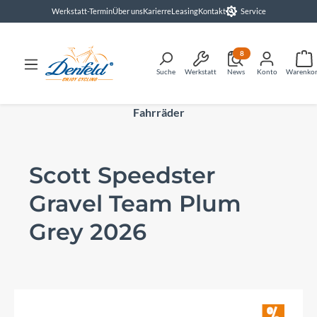
Werkstatt-Termin
Über uns
Karierre
Leasing
Kontakt
Service
alt springen
8
Suche
Werkstatt
News
Konto
Warenko
Fahrräder
Scott Speedster
Gravel Team Plum
Grey 2026