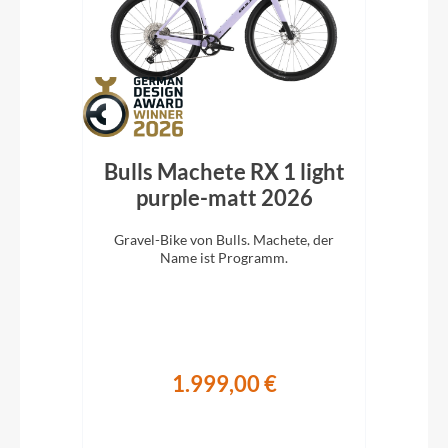
vel
Bulls Machete RX 1 light
Cu
26
purple-matt 2026
r
Gravel-Bike von Bulls. Machete, der
Lig
ripp
Name ist Programm.
Nur
1.999,00 €
€