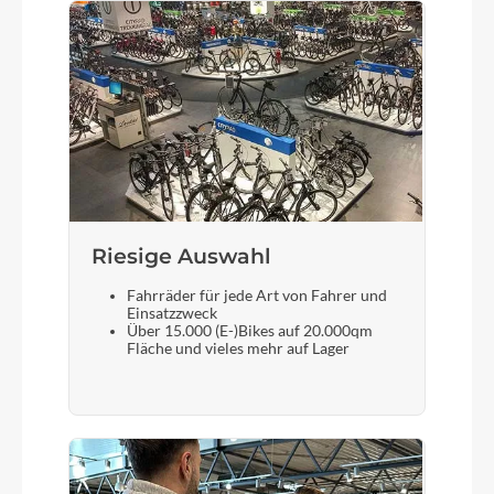
Steuersatz
Acros AIF-1133
Sattel
Syncros Tofino Regular 2.5
Gabel
Riesige Auswahl
Speedster Gravel HMF Flatmount Disc, 1 1/4"-1
1/2" Eccentric Carbon steerer
Fahrräder für jede Art von Fahrer und
Einsatzzweck
Über 15.000 (E-)Bikes auf 20.000qm
Fläche und vieles mehr auf Lager
Sattelstütze
Syncros RR2.5 27.2/350mm