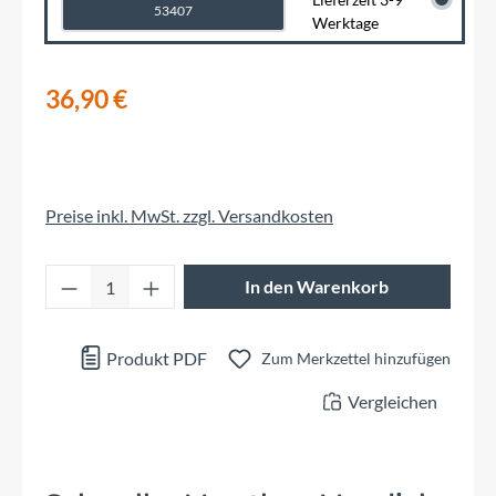
53407
Werktage
36,90 €
Preise inkl. MwSt. zzgl. Versandkosten
Produkt Anzahl: Gib den gewünschten Wert 
In den Warenkorb
Produkt PDF
Zum Merkzettel hinzufügen
Vergleichen