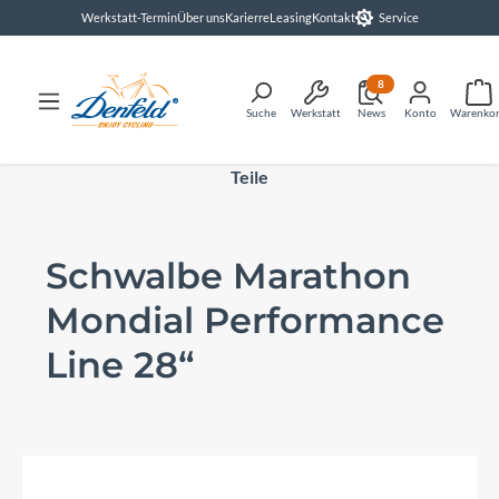
Werkstatt-Termin
Über uns
Karierre
Leasing
Kontakt
Service
alt springen
8
Suche
Werkstatt
News
Konto
Warenko
Teile
Schwalbe Marathon
Mondial Performance
Line 28“