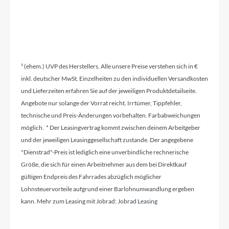
¹ (ehem.) UVP des Herstellers. Alle unsere Preise verstehen sich in €
inkl. deutscher MwSt. Einzelheiten zu den individuellen Versandkosten
und Lieferzeiten erfahren Sie auf der jeweiligen Produktdetailseite.
Angebote nur solange der Vorrat reicht. Irrtümer, Tippfehler,
technische und Preis-Änderungen vorbehalten. Farbabweichungen
möglich. * Der Leasingvertrag kommt zwischen deinem Arbeitgeber
und der jeweiligen Leasinggesellschaft zustande. Der angegebene
"Dienstrad"-Preis ist lediglich eine unverbindliche rechnerische
Größe, die sich für einen Arbeitnehmer aus dem bei Direktkauf
gültigen Endpreis des Fahrrades abzüglich möglicher
Lohnsteuervorteile aufgrund einer Barlohnumwandlung ergeben
kann. Mehr zum Leasing mit Jobrad:
Jobrad Leasing