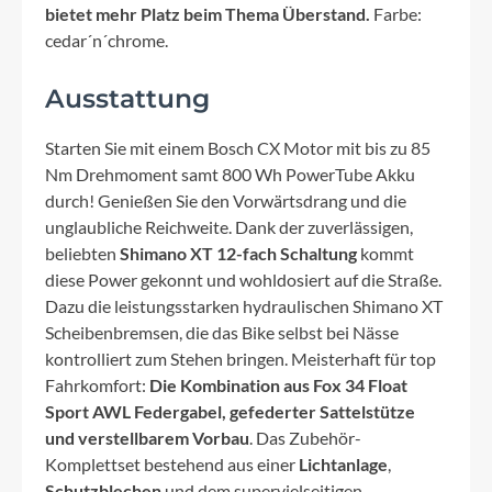
bietet mehr Platz beim Thema Überstand.
Farbe:
cedar´n´chrome.
Ausstattung
Starten Sie mit einem Bosch CX Motor mit bis zu 85
Nm Drehmoment samt 800 Wh PowerTube Akku
durch! Genießen Sie den Vorwärtsdrang und die
unglaubliche Reichweite. Dank der zuverlässigen,
beliebten
Shimano XT 12-fach Schaltung
kommt
diese Power gekonnt und wohldosiert auf die Straße.
Dazu die leistungsstarken hydraulischen Shimano XT
Scheibenbremsen, die das Bike selbst bei Nässe
kontrolliert zum Stehen bringen. Meisterhaft für top
Fahrkomfort:
Die Kombination aus Fox 34 Float
Sport AWL Federgabel, gefederter Sattelstütze
und verstellbarem Vorbau
. Das Zubehör-
Komplettset bestehend aus einer
Lichtanlage
,
Schutzblechen
und dem supervielseitigen