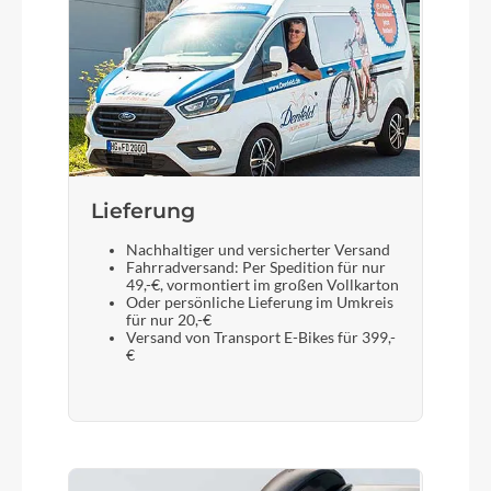
DC
Akku
Bosch PowerTube 800
Laufradgröße
28 Zoll
Lieferung
Nachhaltiger und versicherter Versand
Fahrradversand: Per Spedition für nur
Gepäckträger
49,-€, vormontiert im großen Vollkarton
Oder persönliche Lieferung im Umkreis
ACID Integrated Carrier 3.0, CUBE Adapter
für nur 20,-€
Compatible
Versand von Transport E-Bikes für 399,-
€
Schalthebel
Shimano Deore SL-M6100-R, Rapidfire Plus