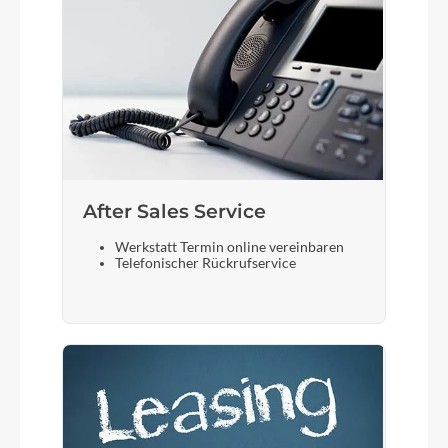
Bremshebel
Shimano
Steuersatz
ACROS AZF-1035, ICR (Integrated Cable
Routing), Top Zero-Stack 1 1/2" (ZS 56mm),
Bottom Zero-Stack 1 1/2" (ZS 56mm), HIC
After Sales Service
Sattel
Werkstatt Termin online vereinbaren
Telefonischer Rückrufservice
ACID Sequence 180
Gabel
Fox 34 Float Sport AWL , Tapered, 15x110mm, E-
Bike Optimized, 100mm