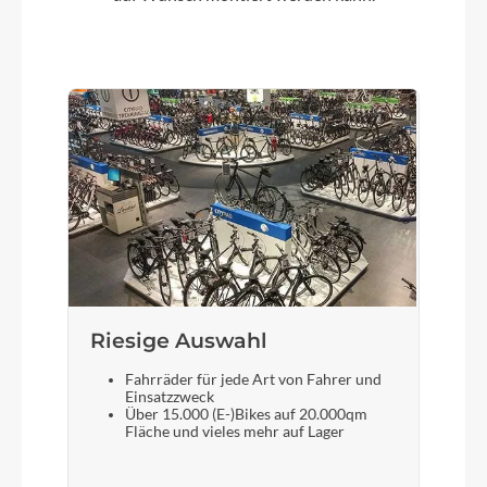
Modelljahr
2026
Griffe
ACID Travel Comfort
Ladegerät
Bosch 2A
Schaltwerk
Riesige Auswahl
Shimano XT RD-M8100-SGS, ShadowPlus, 12-
Speed
Fahrräder für jede Art von Fahrer und
Einsatzzweck
Über 15.000 (E-)Bikes auf 20.000qm
Fläche und vieles mehr auf Lager
Rahmenmaterial
Aluminium Superlite