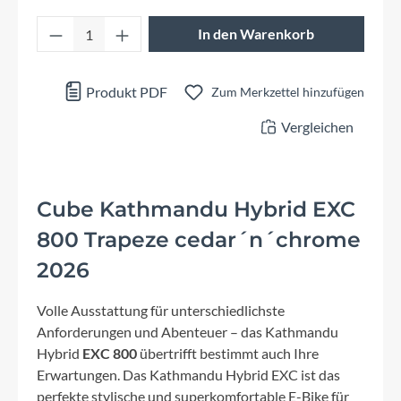
Produkt Anzahl: Gib den gewünschten Wert 
In den Warenkorb
Produkt PDF
Zum Merkzettel hinzufügen
Vergleichen
Cube Kathmandu Hybrid EXC
800 Trapeze cedar´n´chrome
2026
Volle Ausstattung für unterschiedlichste
Anforderungen und Abenteuer – das Kathmandu
Hybrid
EXC 800
übertrifft bestimmt auch Ihre
Erwartungen. Das Kathmandu Hybrid EXC ist das
perfekte stylische und superkomfortable E-Bike für