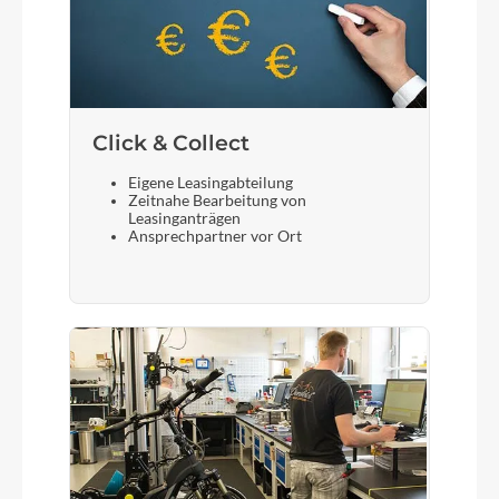
Display
Bosch Kiox 500, Bosch LED Remote
Sattelstütze
Click & Collect
CUBE Dropper Post, Handlebar Lever, Internal
Cable Routing, 31.6mm
Eigene Leasingabteilung
Zeitnahe Bearbeitung von
Leasinganträgen
Ansprechpartner vor Ort