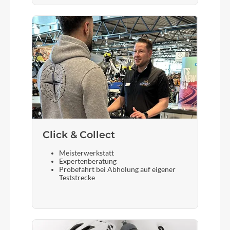
Kurbelgarnitur
ACID MTB Hybrid Pro, 40T
Kassette
Shimano Deore CS-M6100, 10-51T
Lenker
Click & Collect
CUBE Comfort Trail Bar HD, 700mm
Meisterwerkstatt
Expertenberatung
Probefahrt bei Abholung auf eigener
Farbe
Teststrecke
cedar´n´chrome
Motor