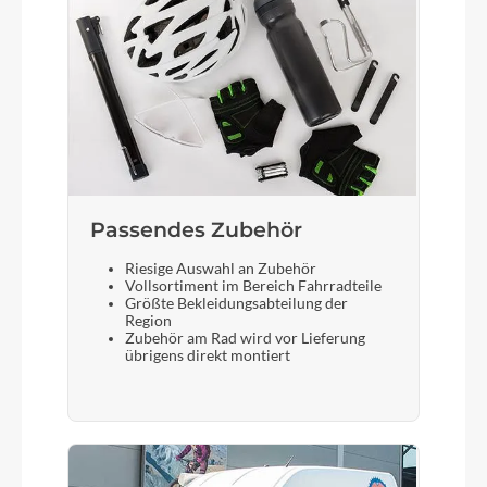
Bosch Drive Unit Performance Line CX max.
100Nm (BDU38)
Kette
KMC e12
Rücklicht
Passendes Zubehör
ACID Mudguard Rear Light PRO-E, 12V, DC
Riesige Auswahl an Zubehör
Vollsortiment im Bereich Fahrradteile
Größte Bekleidungsabteilung der
Region
Gewicht
Zubehör am Rad wird vor Lieferung
übrigens direkt montiert
27,1 kg
Scheinwerfer
ACID Front Light PRO-E 150 X-Connect, 12V,