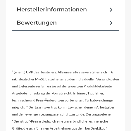
Rahmen
Herstellerinformationen
Aluminium Superlite, Gravity Casting
Technology, Efficient Comfort Geometry,
Bewertungen
Boost148, UDH™, Full-Suspension Integrated
Battery, Integrated Carrier 3.0, Advanced Internal
Cable Routing, Integrated Seatclamp
¹ (ehem.) UVP des Herstellers. Alle unsere Preise verstehen sich in €
Reifen
inkl. deutscher MwSt. Einzelheiten zu den individuellen Versandkosten
Schwalbe Marathon Efficiency, PerfL, 55-622
und Lieferzeiten erfahren Sie auf der jeweiligen Produktdetailseite.
Angebote nur solange der Vorrat reicht. Irrtümer, Tippfehler,
Schutzbleche
technische und Preis-Änderungen vorbehalten. Farbabweichungen
ACID 65 Integrated Carrier 3.0
möglich. * Der Leasingvertrag kommt zwischen deinem Arbeitgeber
und der jeweiligen Leasinggesellschaft zustande. Der angegebene
"Dienstrad"-Preis ist lediglich eine unverbindliche rechnerische
Pedale
Größe, die sich für einen Arbeitnehmer aus dem bei Direktkauf