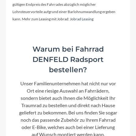
ACID PP Trekking
gültigen Endpreis des Fahrrades abzüglich möglicher
Lohnsteuervorteile aufgrund einer Barlohnumwandlung ergeben
kann. Mehr zum Leasing mit Jobrad:
Jobrad Leasing
Ständer
ACID FM Pure Kickstand
Warum bei Fahrrad
Glocke
DENFELD Radsport
Reich Cycle Bells Ringsound
bestellen?
Vorbau
Unser Familienunternehmen hat nicht nur vor
CUBE Comfort Stem Pro, 31.8mm, Adjustable
Ort eine riesige Auswahl an Fahrrädern,
sondern bietet auch Ihnen die Möglichkeit Ihr
Traumrad zu bestellen und direkt nach Hause
Rahmentyp
geliefert zu bekommen. Bei uns finden Sie sogar
On-Road
noch das passende Zubehör zu Ihrem Fahrrad
oder E-Bike, welches auch bei einer Lieferung
auf Wunsch montiert werden kann.