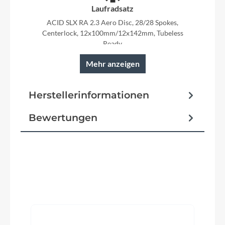
Laufradsatz
ACID SLX RA 2.3 Aero Disc, 28/28 Spokes,
Centerlock, 12x100mm/12x142mm, Tubeless
Ready
Mehr anzeigen
Herstellerinformationen
Rahmen
C:62® Twin Mold Technology, Internal Cable
Bewertungen
Routing, Integrated Seat Post Clamp, Flat Mount
Disc, Storage Box Option, AXH, 12x142mm
Reifen
Produktgalerie überspringen
Conti Grand Prix, Kevlar, 30-622