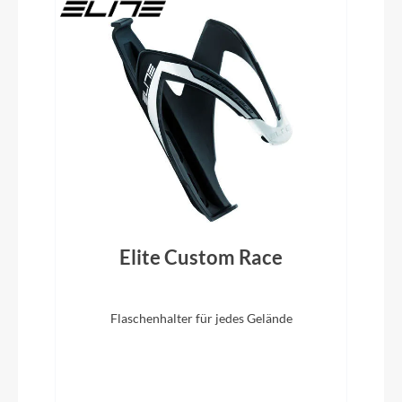
Schalt-/ Bremsgriffeinheit
Shimano 105 ST-R7120
Lenkerband
ACID Bartape RC 3.0
Vorbau
CUBE CIS Stem w/ Cable Routing, FPI-Link
Elite Custom Race
Rahmentyp
Rennrad
Flaschenhalter für jedes Gelände
Modelljahr
2026