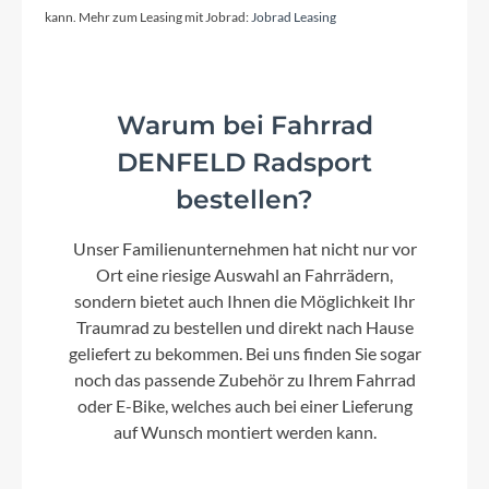
ACID Road Omne 31.8 5° 120 NF
kann. Mehr zum Leasing mit Jobrad:
Jobrad Leasing
Farbe
Warum bei Fahrrad
blackline
DENFELD Radsport
bestellen?
Kette
Shimano CN-M6100
Unser Familienunternehmen hat nicht nur vor
Ort eine riesige Auswahl an Fahrrädern,
Gewicht
sondern bietet auch Ihnen die Möglichkeit Ihr
9,2 kg
Traumrad zu bestellen und direkt nach Hause
geliefert zu bekommen. Bei uns finden Sie sogar
noch das passende Zubehör zu Ihrem Fahrrad
Umwerfer
oder E-Bike, welches auch bei einer Lieferung
Shimano 105 FD-R7100-F, Braze-On
auf Wunsch montiert werden kann.