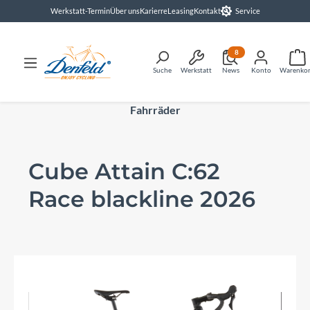
Werkstatt-Termin
Über uns
Karierre
Leasing
Kontakt
Service
alt springen
8
Suche
Werkstatt
News
Konto
Warenko
Fahrräder
Cube Attain C:62
Race blackline 2026