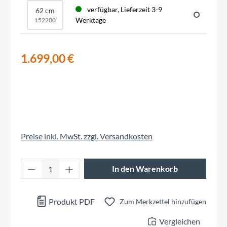
verfügbar, Lieferzeit 3-9
62 cm
Werktage
152200
1.699,00 €
Preise inkl. MwSt. zzgl. Versandkosten
Produkt Anzahl: Gib den gewünschten Wert 
In den Warenkorb
Produkt PDF
Zum Merkzettel hinzufügen
Vergleichen