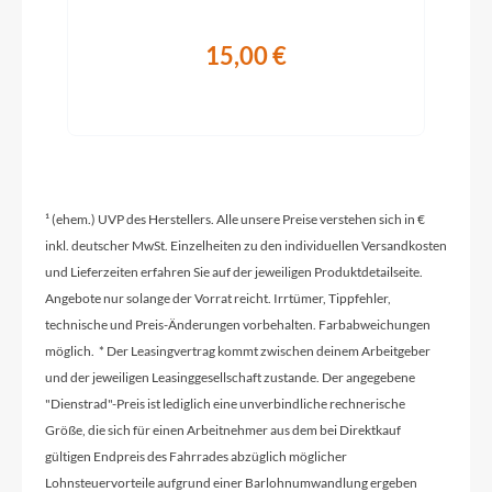
15,00 €
Schaltwerk
Shimano 105 RD-R7100-DGS, 12-Speed
Rahmenmaterial
Carbon
¹ (ehem.) UVP des Herstellers. Alle unsere Preise verstehen sich in €
inkl. deutscher MwSt. Einzelheiten zu den individuellen Versandkosten
und Lieferzeiten erfahren Sie auf der jeweiligen Produktdetailseite.
Kurbelgarnitur
Angebote nur solange der Vorrat reicht. Irrtümer, Tippfehler,
Shimano 105 FC-R7100, Hollowtech II, 50x34T
technische und Preis-Änderungen vorbehalten. Farbabweichungen
möglich. * Der Leasingvertrag kommt zwischen deinem Arbeitgeber
Kassette
und der jeweiligen Leasinggesellschaft zustande. Der angegebene
Shimano CS-R7101, 11-34T
"Dienstrad"-Preis ist lediglich eine unverbindliche rechnerische
Größe, die sich für einen Arbeitnehmer aus dem bei Direktkauf
gültigen Endpreis des Fahrrades abzüglich möglicher
Lenker
Lohnsteuervorteile aufgrund einer Barlohnumwandlung ergeben