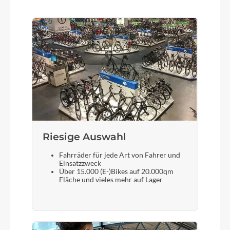
Steuersatz
ACROS, Top Integrated 1 1/2" w/ Integrated
Cable Routing, Bottom Integrated 1 1/4"
Sattel
ACID Nuance Pro
Gabel
CUBE CSL Race Disc, Full Carbon, 1 1/8" - 1 1/4"
Riesige Auswahl
Tapered, Flat Mount, 12x100mm
Fahrräder für jede Art von Fahrer und
Einsatzzweck
Über 15.000 (E-)Bikes auf 20.000qm
Sattelstütze
Fläche und vieles mehr auf Lager
CUBE Performance Post, 27.2mm