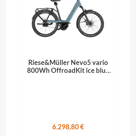
Riese&Müller Nevo5 vario
800Wh OffroadKit ice blue
2026
6.298,80 €