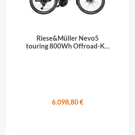
Riese&Müller Nevo5
touring 800Wh Offroad-Kit
ABS RX ruby red 2026
6.098,80 €