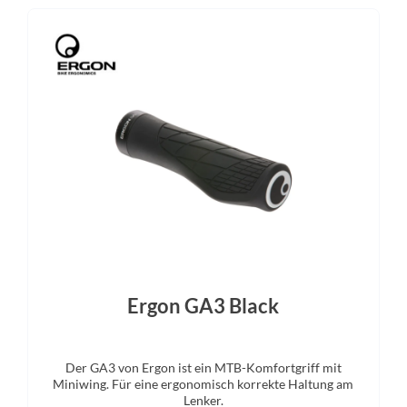
Lenker
Farbe
Race Face ERA 35
actionteam
Kette
Gewicht
Shimano XT CN-M8100
24,8 kg
Schalthebel
Bremshebel
 XT Di2 SW-M8250-IR, Direct
Shimano XT
Attach
Ergon GA3 Black
Gabel
Display
Der GA3 von Ergon ist ein MTB-Komfortgriff mit
loat Factory GRIPX2, Tapered,
Bosch Kiox 400C, Bosch Min
Miniwing. Für eine ergonomisch korrekte Haltung am
m, E-Bike Optimized, 170mm
Lenker.