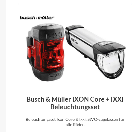
Kassette
Shimano XT CS-M8100, 10-51T
Motor
Bosch Drive Unit Performance Line CX
max. 100Nm (BDU38)
Laufradgröße
29 Zoll
Shimano
Busch & Müller IXON Core + IXXI
Beleuchtungsset
Sattel
Beleuchtungsset Ixon Core & Ixxi. StVO-zugelassen für
ACID Venec EMTB Trail 140
Fox 38 F
alle Räder.
15x110m