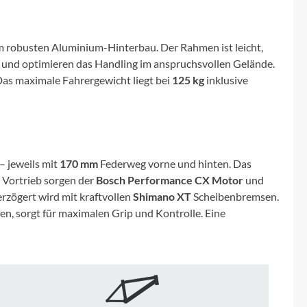
Micro
NC-17
m robusten Aluminium-Hinterbau. Der Rahmen ist leicht,
en und optimieren das Handling im anspruchsvollen Gelände.
Pegasus
 Das maximale Fahrergewicht liegt bei
125 kg
inklusive
Powerbar
Racktime
 jeweils mit
170 mm
Federweg vorne und hinten. Das
 Vortrieb sorgen der
Bosch Performance CX Motor
und
RIESE & MÜLLER
Verzögert wird mit kraftvollen
Shimano XT
Scheibenbremsen.
n, sorgt für maximalen Grip und Kontrolle. Eine
ROTWILD Bikes
Scott