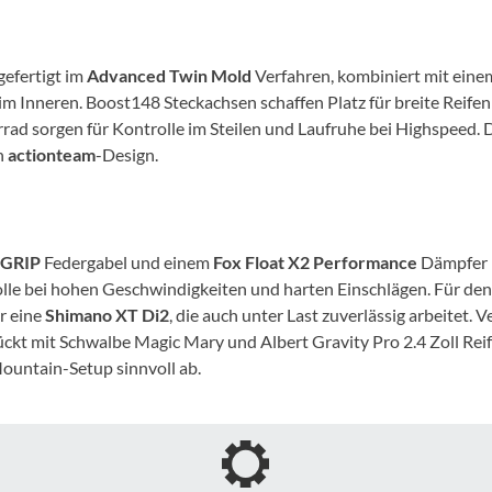
Mcfk
Mounty
gefertigt im
Advanced Twin Mold
Verfahren, kombiniert mit eine
r im Inneren. Boost148 Steckachsen schaffen Platz für breite Reif
Park Tool
rrad sorgen für Kontrolle im Steilen und Laufruhe bei Highspeed.
n
actionteam
-Design.
POC
PUKY
 GRIP
Federgabel und einem
Fox Float X2 Performance
Dämpfer –
olle bei hohen Geschwindigkeiten und harten Einschlägen. Für den
RFR
r eine
Shimano XT Di2
, die auch unter Last zuverlässig arbeitet. 
kt mit Schwalbe Magic Mary und Albert Gravity Pro 2.4 Zoll Reife
ountain-Setup sinnvoll ab.
RockShox
Schwalbe