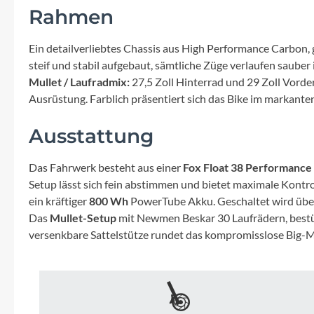
Mavic
Rahmen
MonkeyLink
Ein detailverliebtes Chassis aus High Performance Carbon, 
steif und stabil aufgebaut, sämtliche Züge verlaufen saube
Ortlieb
Mullet / Laufradmix:
27,5 Zoll Hinterrad und 29 Zoll Vorde
Ausrüstung. Farblich präsentiert sich das Bike im markante
Pitlock
Ausstattung
Profile Design
Das Fahrwerk besteht aus einer
Fox Float 38 Performance
Setup lässt sich fein abstimmen und bietet maximale Kontr
Reich
ein kräftiger
800 Wh
PowerTube Akku. Geschaltet wird übe
Das
Mullet-Setup
mit Newmen Beskar 30 Laufrädern, bestüc
versenkbare Sattelstütze rundet das kompromisslose Big-M
Rixen & Kaul
S'COOL