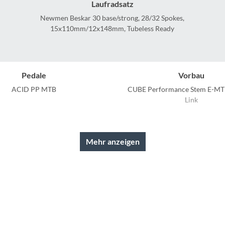
Sigg
Laufradsatz
Newmen Beskar 30 base/strong, 28/32 Spokes,
15x110mm/12x148mm, Tubeless Ready
Sportourer
Tenways
Pedale
Vorbau
Topeak
ACID PP MTB
CUBE Performance Stem E-MTB
Link
Uvex
Hinterreifen
Sattelklemme
Albert Gravity Pro, Addix Soft,
CUBE Semi-Integrate
Mehr anzeigen
Widek
Kevlar, 2.5
Yazoo
Schaltwerk
Rahmenmaterial
o XT Di2 RD-M8260-SGS, 12-
Carbon
, Electronic Shifting System