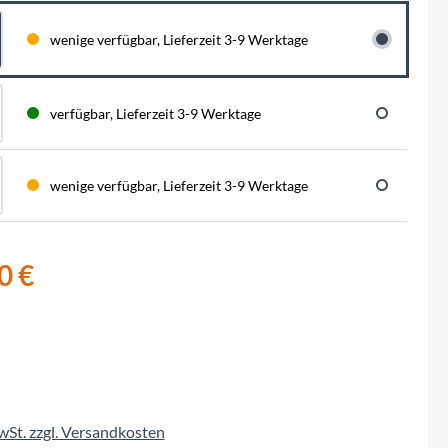
BySchulz
schnell...
schauen auf eine lange ...
haben wir für diese Notfälle eine riesen
Menge der wichtigsten Fahrrad-Ersatzteile
wenige verfügbar, Lieferzeit 3-9 Werktage
direkt auf Lager. Sowohl für Rennräder,
Contec
Mountainbikes, Trekking-Räder oder...
Crane Bell
verfügbar, Lieferzeit 3-9 Werktage
Deuter
wenige verfügbar, Lieferzeit 3-9 Werktage
Dynamic
0 €
Ergon
F100
Finish Line
MwSt. zzgl. Versandkosten