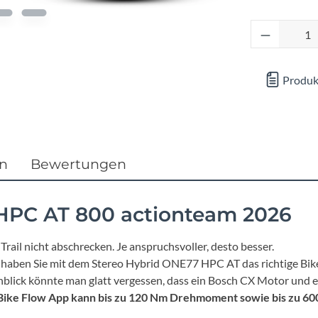
Focus
Produkt 
Ghost
Produk
Gudereit
Hercules
KLICKfix
en
Bewertungen
KTM
HPC AT 800 actionteam 2026
Lezyne
ail nicht abschrecken. Je anspruchsvoller, desto besser.
nn haben Sie mit dem Stereo Hybrid ONE77 HPC AT das richtige Bik
Lupine
Anblick könnte man glatt vergessen, dass ein Bosch CX Motor und 
Bike Flow App kann bis zu 120 Nm Drehmoment sowie bis zu 600