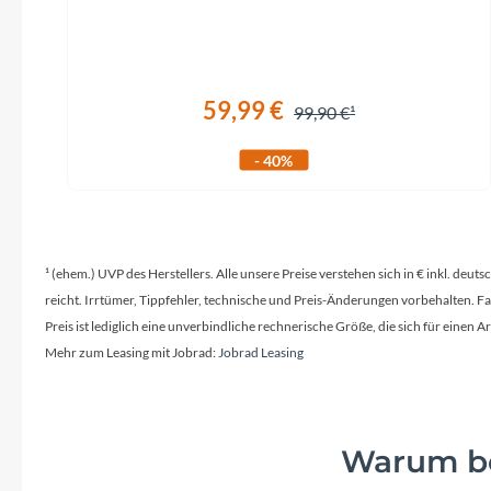
Sattelstütze
Fox Transfer Factory 31.6mm, Kashima
Coated
59,99 €
99,90 €
- 40%
¹ (ehem.) UVP des Herstellers. Alle unsere Preise verstehen sich in € inkl. deu
reicht. Irrtümer, Tippfehler, technische und Preis-Änderungen vorbehalten. 
Preis ist lediglich eine unverbindliche rechnerische Größe, die sich für ein
Mehr zum Leasing mit Jobrad:
Jobrad Leasing
Warum be