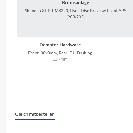
SHIMANO
Bremsanlage
Shimano XT BR-M8220, Hydr. Disc Brake w/ Front ABS
(203/203)
SKS
SRAM
Dämpfer Hardware
Tip Top
Front: 30x8mm, Rear: DU-Bushing
12.7mm
Unleazhed
Modelljahr
2026
Schwalbe 
Voxom
Woom
Ladegerät
Bosch 4A
Shiman
Gleich mitbestellen
Zipp
Speed
Produktgalerie überspringen