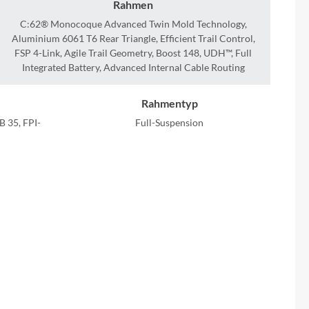
Sigma
Rahmen
C:62® Monocoque Advanced Twin Mold Technology,
Aluminium 6061 T6 Rear Triangle, Efficient Trail Control,
SQlab
FSP 4-Link, Agile Trail Geometry, Boost 148, UDH™, Full
Integrated Battery, Advanced Internal Cable Routing
Thule
Rahmentyp
Uebler
 35, FPI-
Full-Suspension
VDO
Griffe
d
ACID Disrupt, Soft Compound
Winora
Zefal
Kurbelgarnitur
ACID MTB Hybrid Pro basic