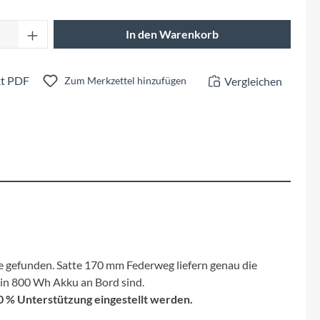
Fuxon
Anzahl: Gib den gewünschten Wert ein oder 
In den Warenkorb
Giro
t PDF
Vergleichen
Haibike
Zum Merkzettel hinzufügen
i:SY
Knog
Kärcher
Litemove
e gefunden. Satte 170 mm Federweg liefern genau die
Mammut
ein 800 Wh Akku an Bord sind.
 % Unterstützung eingestellt werden.