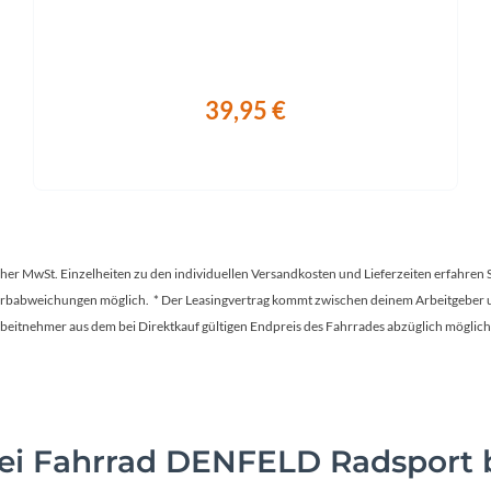
39,95 €
tscher MwSt. Einzelheiten zu den individuellen Versandkosten und Lieferzeiten erfahren 
Farbabweichungen möglich. * Der Leasingvertrag kommt zwischen deinem Arbeitgeber un
en Arbeitnehmer aus dem bei Direktkauf gültigen Endpreis des Fahrrades abzüglich mög
i Fahrrad DENFELD Radsport b