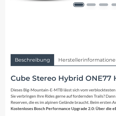
Flyer
Garmin
Gore
Hebie
Kettler Alu Rad
Beschreibung
Herstellerinformation
Koga
Cube Stereo Hybrid ONE77 
Lapierre
Dieses Big-Mountain-E-MTB lässt sich vom verblocktesten Tr
Sie verbringen Ihre Rides gerne auf fordernden Trails? Da
Lizard Skins
Reserven, die es im alpinen Gelände braucht. Beim ersten 
Kostenloses Bosch Performance Upgrade 2.0: Über die e