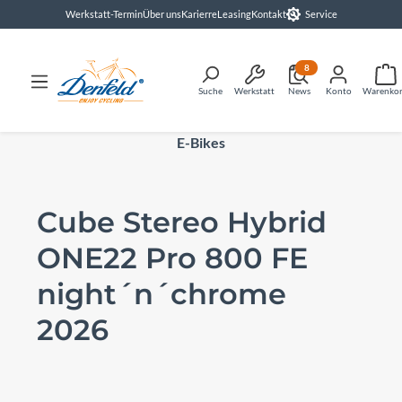
Werkstatt-Termin
Über uns
Karierre
Leasing
Kontakt
Service
alt springen
8
Suche
Werkstatt
News
Konto
Warenko
E-Bikes
Cube Stereo Hybrid
ONE22 Pro 800 FE
night´n´chrome
2026