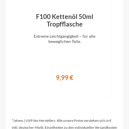
Pedale
ACID PP MTB
F100 Kettenöl 50ml
)
Tropfflasche
Ständer
Extreme Leichtgängigkeit – für alle
ACID FM Pure Kickstand
beweglichen Teile.
Glocke
Knog Oi
9,99 €
Vorbau
CUBE Performance Stem E-MTB 35, FPI-Link
Rahmentyp
Full-Suspension
¹ (ehem.) UVP des Herstellers. Alle unsere Preise verstehen sich in €
inkl. deutscher MwSt. Einzelheiten zu den individuellen Versandkosten