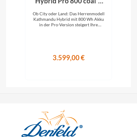
r´n
Hybrid Pro 800 coal´n
H
´black 2026
En
d:
Ob City oder Land: Das Herrenmodell
Ob 
Kathmandu Hybrid mit 800 Wh Akku
Kat
it
in der Pro-Version steigert Ihre
i
Abenteuerlust auf zwei Rädern.
A
3.599,00 €