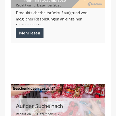
C:62 2025/2026
Redaktion | 5. Dezember 2025
Produktsicherheitsrückruf aufgrund von
möglicher Rissbildungen an einzelnen
Carbongabeln
Mehr lesen
Auf der Suche nach
Geschenkideen?
Redaktion | 5. Dezember 2025