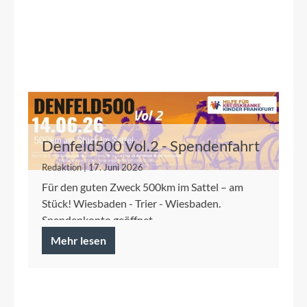
Denfeld500 Vol.2 - Spendenfahrt
2026 für die Kinderkrebshilfe
Redaktion | 17. Juni 2026
Frankfurt
Für den guten Zweck 500km im Sattel – am
Stück! Wiesbaden - Trier - Wiesbaden.
Spendenkonto geöffnet.
Mehr lesen