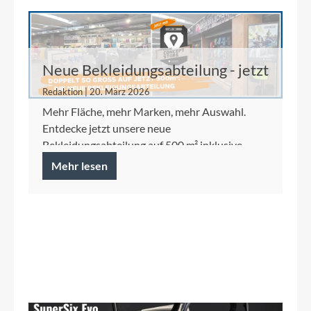
Neue Bekleidungsabteilung - jetzt
auf 500 m²
Redaktion | 20. März 2026
Mehr Fläche, mehr Marken, mehr Auswahl.
Entdecke jetzt unsere neue
Bekleidungsabteilung auf 500 m² inklusive
Ortlieb Concept Store.
Mehr lesen