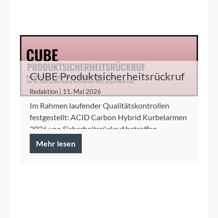
CUBE Produktsicherheitsrückruf
ACID Carbon Hybrid Kurbelarme
Redaktion | 11. Mai 2026
Im Rahmen laufender Qualitätskontrollen
festgestellt: ACID Carbon Hybrid Kurbelarmen
2026 von Sicherheitsrückruf betroffen.
Mehr lesen