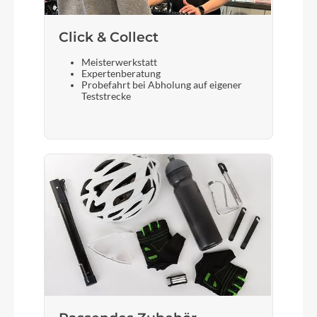
Vorderrad Nabe
Click & Collect
Alu-Nabe mit gedichteten Industrielagern
Meisterwerkstatt
Expertenberatung
Probefahrt bei Abholung auf eigener
Teststrecke
Gewicht
8,1 kg (ohne Pedale)
Laufradgröße
20"
Schalthebel
SRAM X5 Trigger-Schalthebel
Bremshebel