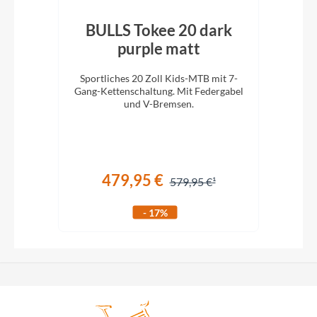
0"
BULLS Tokee 20 dark
en
purple matt
Sportliches 20 Zoll Kids-MTB mit 7-
Spo
ll
Gang-Kettenschaltung. Mit Federgabel
Gang
!
und V-Bremsen.
479,95 €
579,95 €
- 17%