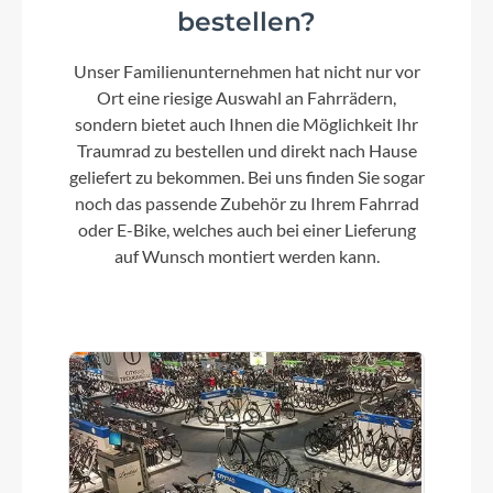
Modelljahr
bestellen?
2026
Unser Familienunternehmen hat nicht nur vor
Ort eine riesige Auswahl an Fahrrädern,
Hinterrad Nabe
sondern bietet auch Ihnen die Möglichkeit Ihr
Alu-Nabe mit gedichteten Industrielagern
Traumrad zu bestellen und direkt nach Hause
geliefert zu bekommen. Bei uns finden Sie sogar
noch das passende Zubehör zu Ihrem Fahrrad
Griffe
oder E-Bike, welches auch bei einer Lieferung
Vollständig aus Silikon für sicheren Halt
auf Wunsch montiert werden kann.
Schaltwerk
SRAM X5 Schaltwerk, 9-Gang
Rahmenmaterial
Leichtes, hochwertig verarbeitetes 6061-T6-
Aluminium mit konifizierten und