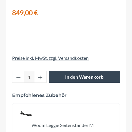
849,00 €
Preise inkl. MwSt. zzgl. Versandkosten
Produkt Anzahl: Gib den gewünschten Wert 
In den Warenkorb
Empfohlenes Zubehör
Woom Leggie Seitenständer M