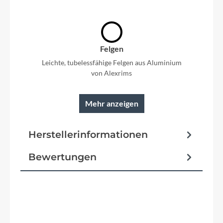
Felgen
Leichte, tubelessfähige Felgen aus Aluminium
von Alexrims
Mehr anzeigen
Rahmen
Herstellerinformationen
niedriger Einstieg, tiefer Schwerpunkt und langer
Radstand
Bewertungen
Reifen