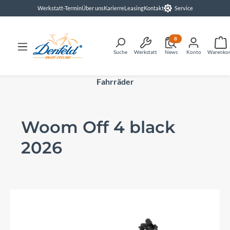
Werkstatt-Termin
Über uns
Karierre
Leasing
Kontakt
Service
alt springen
8
Suche
Werkstatt
News
Konto
Warenko
Fahrräder
Woom Off 4 black
2026