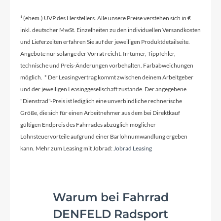
20 x 2,25” Schwalbe Rocket Ron mit ADDIX
SPEED Gummimischung
¹ (ehem.) UVP des Herstellers. Alle unsere Preise verstehen sich in €
inkl. deutscher MwSt. Einzelheiten zu den individuellen Versandkosten
Pedale
und Lieferzeiten erfahren Sie auf der jeweiligen Produktdetailseite.
Plattformpedale aus faserverstärktem Nylon mit
Angebote nur solange der Vorrat reicht. Irrtümer, Tippfehler,
Metall-Pins für guten Grip
technische und Preis-Änderungen vorbehalten. Farbabweichungen
möglich. * Der Leasingvertrag kommt zwischen deinem Arbeitgeber
und der jeweiligen Leasinggesellschaft zustande. Der angegebene
Vorbau
"Dienstrad"-Preis ist lediglich eine unverbindliche rechnerische
Geschmiedetes Aluminium CNC-verarbeitet mit
Größe, die sich für einen Arbeitnehmer aus dem bei Direktkauf
2 Klemmen befestigter Lenker +/-15° Flip-Flop-
gültigen Endpreis des Fahrrades abzüglich möglicher
Bauweise zur Anpassung der Lenkerhöhe Länge
Lohnsteuervorteile aufgrund einer Barlohnumwandlung ergeben
50 mm
kann. Mehr zum Leasing mit Jobrad:
Jobrad Leasing
Rahmentyp
Hardtail
Warum bei Fahrrad
DENFELD Radsport