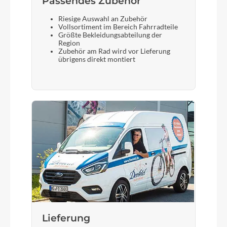
Passendes Zubehör
ergonomisch passender Bremshebel für kleine
Kinderhände
Riesige Auswahl an Zubehör
Vollsortiment im Bereich Fahrradteile
Größte Bekleidungsabteilung der
Region
Steuersatz
Zubehör am Rad wird vor Lieferung
übrigens direkt montiert
vollintegrierter 1 1/8″ – 1″ Steuersatz gedichtete
Industrielager
Sattel
MTB-Sattel
Gabel
Leichte woom Carbon-Gabel besonders
verwindungssteif durch multidirektional
ausgerichtete Carbon-Fasern
Lieferung
Sattelstütze