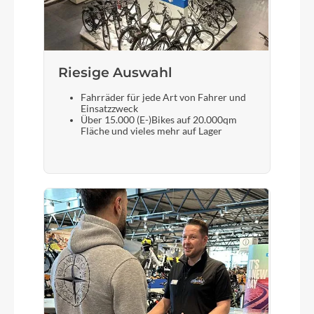
hydrogeformten Rohren
Kurbelgarnitur
Leichte, geschmiedete Kurbeln aus Aluminium
Riesige Auswahl
mit 110 mm Länge
Fahrräder für jede Art von Fahrer und
Einsatzzweck
Über 15.000 (E-)Bikes auf 20.000qm
Fläche und vieles mehr auf Lager
Kassette
11 bis 32 Zähnen
Lenker
breiter, leichter Lenker aus Aluminium mit
konisch geformten Griffenden Breite: 570 mm
Farbe
black