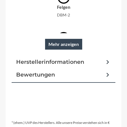
Felgen
DBM-2
Mehr anzeigen
Reifen
Pegasus, mit weißen Linien
Herstellerinformationen
Schutzbleche
Bewertungen
Kunststoff
Pedale
Wellgo 968DU
¹ (ehem.) UVP des Herstellers. Alle unsere Preise verstehen sich in €
Glocke