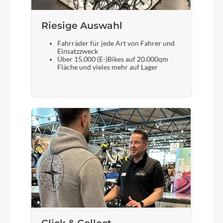
City
Riesige Auswahl
Farbe
Fahrräder für jede Art von Fahrer und
white
Einsatzzweck
Über 15.000 (E-)Bikes auf 20.000qm
Fläche und vieles mehr auf Lager
Kette
KMC B1
Rücklicht
Fuxon R-20, LED mit Standlicht
Vorderrad Nabe
Shimano Nexus SG-C3001
Scheinwerfer