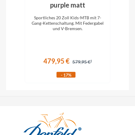
en
purple matt
Sportliches 20 Zoll Kids-MTB mit 7-
Spo
ll
Gang-Kettenschaltung. Mit Federgabel
Gang
!
und V-Bremsen.
479,95 €
579,95 €
- 17%