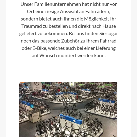
Unser Familienunternehmen hat nicht nur vor
Griffe
Ort eine riesige Auswahl an Fahrrädern,
sondern bietet auch Ihnen die Möglichkeit Ihr
PEGASUS
Traumrad zu bestellen und direkt nach Hause
geliefert zu bekommen. Bei uns finden Sie sogar
Schaltwerk
noch das passende Zubehör zu Ihrem Fahrrad
Shimano Nexus SG-C3001, 7 Gang
oder E-Bike, welches auch bei einer Lieferung
Nabenschaltung mit Rücktritt
auf Wunsch montiert werden kann.
Rahmenmaterial
Aluminium 6061
Kurbelgarnitur
Aluminium, schwarz
Lenker