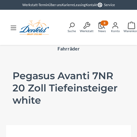
Werkstatt-Termin
Über uns
Karierre
Leasing
Kontakt
Service
alt springen
8
Suche
Werkstatt
News
Konto
Warenko
Fahrräder
Pegasus Avanti 7NR
20 Zoll Tiefeinsteiger
white