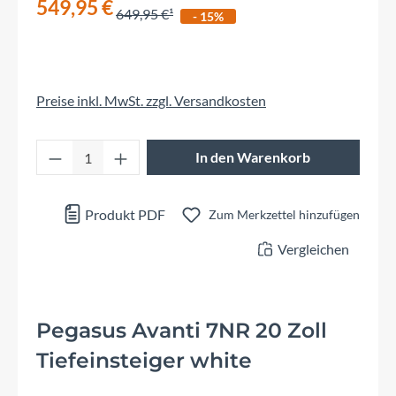
549,95 €
649,95 €
- 15%
Preise inkl. MwSt. zzgl. Versandkosten
Produkt Anzahl: Gib den gewünschten Wert 
In den Warenkorb
Produkt PDF
Zum Merkzettel hinzufügen
Vergleichen
Pegasus Avanti 7NR 20 Zoll
Tiefeinsteiger white