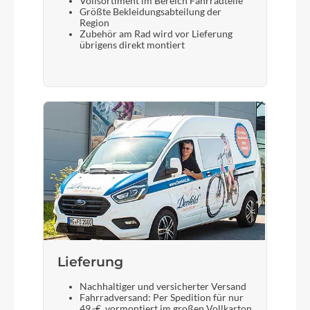
Vollsortiment im Bereich Fahrradteile
Größte Bekleidungsabteilung der
Sattel
Region
Zubehör am Rad wird vor Lieferung
PEGASUS
übrigens direkt montiert
Gabel
SR Suntour M-3010-P, 40 mm
Sattelstütze
Aluminium
Lieferung
Nachhaltiger und versicherter Versand
Fahrradversand: Per Spedition für nur
49,-€, vormontiert im großen Vollkarton