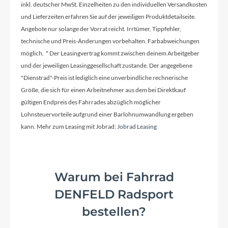
inkl. deutscher MwSt. Einzelheiten zu den individuellen Versandkosten
inklusive
und Lieferzeiten erfahren Sie auf der jeweiligen Produktdetailseite.
Angebote nur solange der Vorrat reicht. Irrtümer, Tippfehler,
technische und Preis-Änderungen vorbehalten. Farbabweichungen
Vorbau
möglich. * Der Leasingvertrag kommt zwischen deinem Arbeitgeber
Aluminium Schaftvorbau, höhenverstellbar
und der jeweiligen Leasinggesellschaft zustande. Der angegebene
"Dienstrad"-Preis ist lediglich eine unverbindliche rechnerische
Größe, die sich für einen Arbeitnehmer aus dem bei Direktkauf
Rahmentyp
gültigen Endpreis des Fahrrades abzüglich möglicher
Tiefeinsteiger
Lohnsteuervorteile aufgrund einer Barlohnumwandlung ergeben
kann. Mehr zum Leasing mit Jobrad:
Jobrad Leasing
Modelljahr
2022
Warum bei Fahrrad
DENFELD Radsport
Hinterrad Nabe
Shimano Nexus SG-C3001
bestellen?