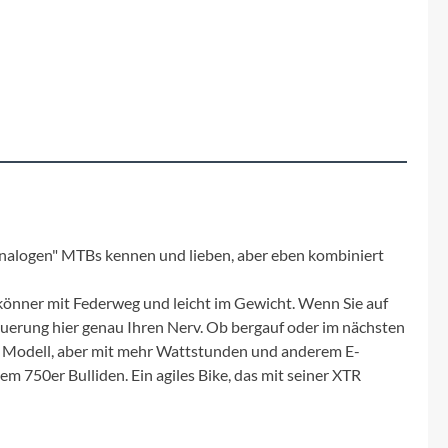
Fuxon
Giro
Haibike
i:SY
Knog
analogen" MTBs kennen und lieben, aber eben kombiniert
Kärcher
skönner mit Federweg und leicht im Gewicht. Wenn Sie auf
Neuerung hier genau Ihren Nerv. Ob bergauf oder im nächsten
Litemove
er Modell, aber mit mehr Wattstunden und anderem E-
m 750er Bulliden. Ein agiles Bike, das mit seiner XTR
Mammut