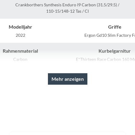
Sigg
Crankborthers Synthesis Enduro I9 Carbon (31.5/29.5) /
110-15/148-12 Tas / Cl
Sportourer
Modelljahr
Griffe
Tenways
2022
Ergon Gd10 Slim Factory F
Rahmenmaterial
Kurbelgarnitur
Topeak
Carbon
E*Thirteen Race Carbon 160 Mm
Mm (M, L) / 170 Mm (X
Uvex
Mehr anzeigen
Farbe
Dämpfer
Widek
Red Metallic
Fox Float DPS Factory Kash
Yazoo
Akku
Laufradgröße
U735 QR Carbon (720Wh)
29 Zoll