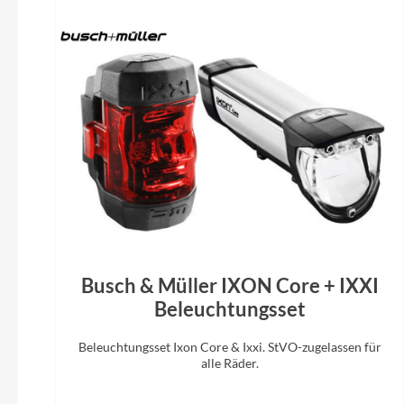
Bremshebel
Shimano XTR
Acros Rw
Display
Shimano EP800
Eightp
OFFSET /
Busch & Müller IXON Core + IXXI
Beleuchtungsset
Beleuchtungsset Ixon Core & Ixxi. StVO-zugelassen für
alle Räder.