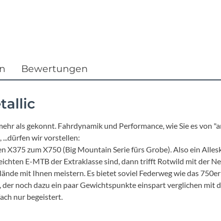
Focus
Ghost
Gudereit
en
Bewertungen
Hercules
allic
KLICKfix
mehr als gekonnt. Fahrdynamik und Performance, wie Sie es von "
..dürfen wir vorstellen:
KTM
len X375 zum X750 (Big Mountain Serie fürs Grobe). Also ein Alle
leichten E-MTB der Extraklasse sind, dann trifft Rotwild mit der 
Lezyne
ände mit Ihnen meistern. Es bietet soviel Federweg wie das 750
, der noch dazu ein paar Gewichtspunkte einspart verglichen mit de
Lupine
ch nur begeistert.