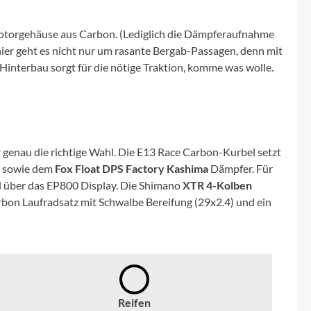
Micro
otorgehäuse aus Carbon. (Lediglich die Dämpferaufnahme
NC-17
, hier geht es nicht nur um rasante Bergab-Passagen, denn mit
interbau sorgt für die nötige Traktion, komme was wolle.
Pegasus
Powerbar
 genau die richtige Wahl. Die E13 Race Carbon-Kurbel setzt
Racktime
l sowie dem
Fox Float DPS Factory Kashima
Dämpfer. Für
rd über das EP800 Display. Die Shimano
XTR 4-Kolben
RIESE & MÜLLER
rbon Laufradsatz mit Schwalbe Bereifung (29x2.4) und ein
ROTWILD Bikes
Scott
Reifen