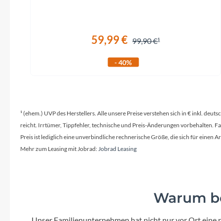
59,99 €
99,90 €
- 40%
¹ (ehem.) UVP des Herstellers. Alle unsere Preise verstehen sich in € inkl. deu
reicht. Irrtümer, Tippfehler, technische und Preis-Änderungen vorbehalten. 
Preis ist lediglich eine unverbindliche rechnerische Größe, die sich für ein
Mehr zum Leasing mit Jobrad:
Jobrad Leasing
Warum be
Unser Familienunternehmen hat nicht nur vor Ort eine r