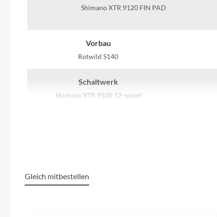
SHIMANO
Shimano XTR 9120 FIN PAD
SKS
Vorbau
SRAM
Rotwild S140
Schaltwerk
Tip Top
Shimano XTR 9100 12-speed
Unleazhed
Lenker
Voxom
Rotwild B220 CARBON Ø35 MM / 15 mm
Rise / 780 mm Width
Woom
Gleich mitbestellen
Kette
Zipp
Shimano HG 7100
IP
Produktgalerie überspringen