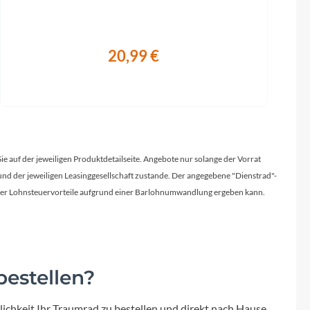
20,99 €
Sie auf der jeweiligen Produktdetailseite. Angebote nur solange der Vorrat
d der jeweiligen Leasinggesellschaft zustande. Der angegebene "Dienstrad"-
licher Lohnsteuervorteile aufgrund einer Barlohnumwandlung ergeben kann.
estellen?
ichkeit Ihr Traumrad zu bestellen und direkt nach Hause