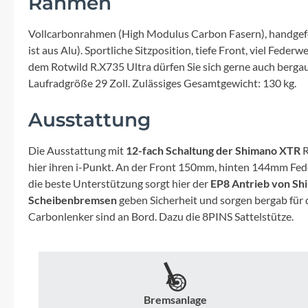
Rahmen
Mavic
Vollcarbonrahmen (High Modulus Carbon Fasern), handgefe
MonkeyLink
ist aus Alu). Sportliche Sitzposition, tiefe Front, viel Fed
dem Rotwild R.X735 Ultra dürfen Sie sich gerne auch berga
Ortlieb
Laufradgröße 29 Zoll. Zulässiges Gesamtgewicht: 130 kg.
Ausstattung
Pitlock
Die Ausstattung mit
12-fach Schaltung der Shimano XTR
R
Profile Design
hier ihren i-Punkt. An der Front 150mm, hinten 144mm Fe
die beste Unterstützung sorgt hier der
EP8 Antrieb von S
Reich
Scheibenbremsen
geben Sicherheit und sorgen bergab für 
Carbonlenker sind an Bord. Dazu die 8PINS Sattelstütze.
Rixen & Kaul
S'COOL
Bremsanlage