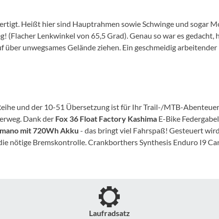
Mcfk
rtigt. Heißt hier sind Hauptrahmen sowie Schwinge und sogar M
Mounty
erweg! (Flacher Lenkwinkel von 65,5 Grad). Genau so war es gedacht
uf über unwegsames Gelände ziehen. Ein geschmeidig arbeitender H
Park Tool
POC
eihe und der 10-51 Übersetzung ist für Ihr Trail-/MTB-Abenteuer
PUKY
derweg. Dank der
Fox 36 Float Factory Kashima
E-Bike Federgabe
himano mit 720Wh Akku
- das bringt viel Fahrspaß! Gesteuert wi
RFR
die nötige Bremskontrolle. Crankborthers Synthesis Enduro I9 Ca
RockShox
Schwalbe
Laufradsatz