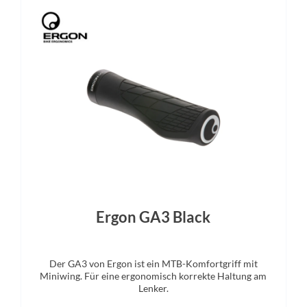
Steuersatz
Sattel
375 1.5 Headset W/ Blocklock
Ergon Sm Pro
Sattelstütze
ins NGS 2 Ø34.9 MM / 25 MM
 170 MM (S) / 190 MM (M) / 210
MM (L) / 230 MM (XL)
Ergon GA3 Black
Der GA3 von Ergon ist ein MTB-Komfortgriff mit
Miniwing. Für eine ergonomisch korrekte Haltung am
Lenker.