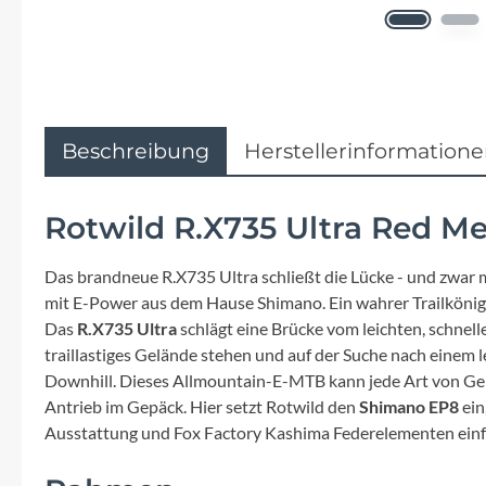
Flyer
Garmin
Gore
Beschreibung
Herstellerinformation
Hebie
Rotwild R.X735 Ultra Red Met
Kettler Alu Rad
Das brandneue R.X735 Ultra schließt die Lücke - und zwar 
mit E-Power aus dem Hause Shimano. Ein wahrer Trailkönig, .
Koga
Das
R.X735 Ultra
schlägt eine Brücke vom leichten, schnel
traillastiges Gelände stehen und auf der Suche nach einem 
Lapierre
Downhill. Dieses Allmountain-E-MTB kann jede Art von Gel
Antrieb im Gepäck. Hier setzt Rotwild den
Shimano EP8
ein
Lizard Skins
Ausstattung und Fox Factory Kashima Federelementen einfa