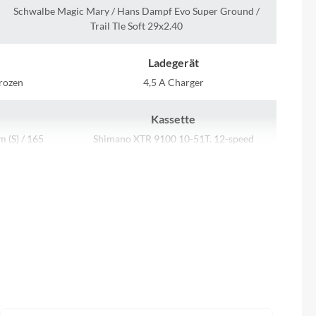
Sigma
Schwalbe Magic Mary / Hans Dampf Evo Super Ground /
Trail Tle Soft 29x2.40
SQlab
Ladegerät
Thule
rozen
4,5 A Charger
Kassette
Uebler
 (S) / 165
Shimano XTR 9100 10-51T. 12-speed
L)
VDO
Motor
Winora
ima 140
Shimano Steps EP8 25/85Nm
Zefal
Schalthebel
Shimano XTR 12s