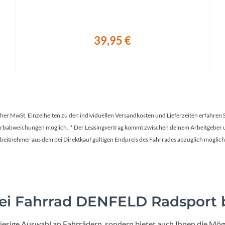
39,95 €
tscher MwSt. Einzelheiten zu den individuellen Versandkosten und Lieferzeiten erfahren 
Farbabweichungen möglich. * Der Leasingvertrag kommt zwischen deinem Arbeitgeber un
en Arbeitnehmer aus dem bei Direktkauf gültigen Endpreis des Fahrrades abzüglich mög
i Fahrrad DENFELD Radsport b
iesige Auswahl an Fahrrädern, sondern bietet auch Ihnen die Mögl