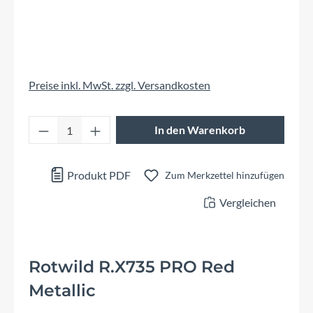
Preise inkl. MwSt. zzgl. Versandkosten
Produkt Anzahl: Gib den gewünschten Wert 
In den Warenkorb
Produkt PDF
Zum Merkzettel hinzufügen
Vergleichen
Rotwild R.X735 PRO Red
Metallic