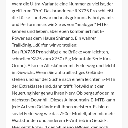
Wem die Ultra-Variante eine Nummer zu viel ist, der
greift zum "Pro". Das brandneue R.X735 Pro schließt
die Lücke - und zwar mehr als gekonnt. Fahrdynamik
und Performance, wie Sie es von "analogen" MTBs
kennen und lieben, aber eben kombiniert mit E-
Power aus dem Hause Shimano. Ein wahrer
Trailkönig, ...dürfen wir vorstellen:
Das
R.X735 Pro
schlägt eine Brücke vom leichten,
schnellen X375 zum X750 (Big Mountain Serie fürs
Grobe). Also ein Alleskönner mit Federweg und leicht
im Gewicht. Wenn Sie auf traillastiges Gelände
stehen und auf der Suche nach einem leichten E-MTB
der Extraklasse sind, dann trifft Rotwild mit der
Neuerung hier genau Ihren Nerv. Ob bergauf oder im
nächsten Downhill. Dieses Allmountain-E-MTB kann
jede Art von Gelände mit Ihnen meistern. Es bietet
soviel Federweg wie das 750er Modell, aber mit mehr
Wattstunden und anderem E-Antrieb im Gepäck.
Hier setzt Rotwild den
Shimano EP8
ein, der noch