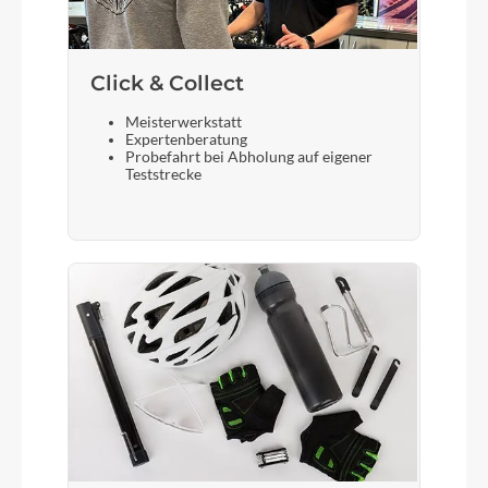
Display
Shimano EP800
Click & Collect
Meisterwerkstatt
Expertenberatung
Sattelstütze
Probefahrt bei Abholung auf eigener
Teststrecke
Eightpins H01 Ø34.9 mm / 25 mm Offset