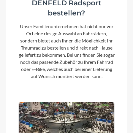
DENFELD Radsport
bestellen?
Kette
Unser Familienunternehmen hat nicht nur vor
Shimano CS 7100 10-51T. 12-Speed
Ort eine riesige Auswahl an Fahrrädern,
sondern bietet auch Ihnen die Möglichkeit Ihr
Akku
Traumrad zu bestellen und direkt nach Hause
geliefert zu bekommen. Bei uns finden Sie sogar
Rotwild IPU735 QR Carbon (720Wh)
noch das passende Zubehör zu Ihrem Fahrrad
oder E-Bike, welches auch bei einer Lieferung
auf Wunsch montiert werden kann.
Umwerfer
E*Thirteen TRS
Laufradgröße
29"
Schalthebel