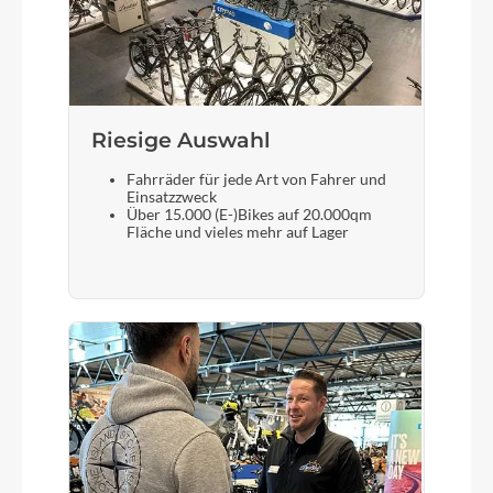
Shimano XT I-SPEC EV
Bremshebel
Shimano XT
Riesige Auswahl
Fahrräder für jede Art von Fahrer und
Einsatzzweck
Steuersatz
Über 15.000 (E-)Bikes auf 20.000qm
Fläche und vieles mehr auf Lager
Acros Rw735 1.5 Headset W/ Blocklock
Sattel
Ergon Sm Comp
Gabel
Fox 36 Float Performance 150 mm / Fit Grip 3-
Pos Micro Adjust / E-Tuned