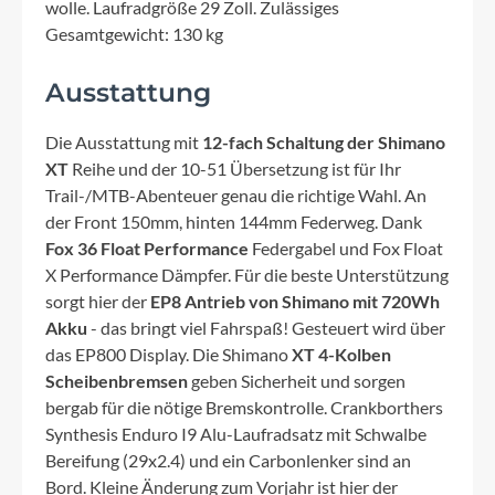
wolle. Laufradgröße 29 Zoll. Zulässiges
Gesamtgewicht: 130 kg
Ausstattung
Die Ausstattung mit
12-fach Schaltung der Shimano
XT
Reihe und der 10-51 Übersetzung ist für Ihr
Trail-/MTB-Abenteuer genau die richtige Wahl. An
der Front 150mm, hinten 144mm Federweg. Dank
Fox 36 Float Performance
Federgabel und Fox Float
X Performance Dämpfer. Für die beste Unterstützung
sorgt hier der
EP8 Antrieb von Shimano mit 720Wh
Akku
- das bringt viel Fahrspaß! Gesteuert wird über
das EP800 Display. Die Shimano
XT 4-Kolben
Scheibenbremsen
geben Sicherheit und sorgen
bergab für die nötige Bremskontrolle. Crankborthers
Synthesis Enduro I9 Alu-Laufradsatz mit Schwalbe
Bereifung (29x2.4) und ein Carbonlenker sind an
Bord. Kleine Änderung zum Vorjahr ist hier der