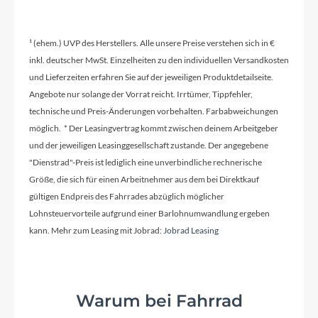
Shimano HG 7100 12-Speed
¹ (ehem.) UVP des Herstellers. Alle unsere Preise verstehen sich in €
Lenker
inkl. deutscher MwSt. Einzelheiten zu den individuellen Versandkosten
und Lieferzeiten erfahren Sie auf der jeweiligen Produktdetailseite.
Rotwild B220 Carbon Ø35 mm / 15 mm Rise /
Angebote nur solange der Vorrat reicht. Irrtümer, Tippfehler,
780 mm Width
technische und Preis-Änderungen vorbehalten. Farbabweichungen
möglich. * Der Leasingvertrag kommt zwischen deinem Arbeitgeber
und der jeweiligen Leasinggesellschaft zustande. Der angegebene
Farbe
"Dienstrad"-Preis ist lediglich eine unverbindliche rechnerische
Red Metallic
Größe, die sich für einen Arbeitnehmer aus dem bei Direktkauf
gültigen Endpreis des Fahrrades abzüglich möglicher
Lohnsteuervorteile aufgrund einer Barlohnumwandlung ergeben
Dämpfer
kann. Mehr zum Leasing mit Jobrad:
Jobrad Leasing
Fox Float X Performance 210 X 52.5 mm / 3pos
Adjust
Motor
Warum bei Fahrrad
Shimano Steps DU-EP800 25/85Nm