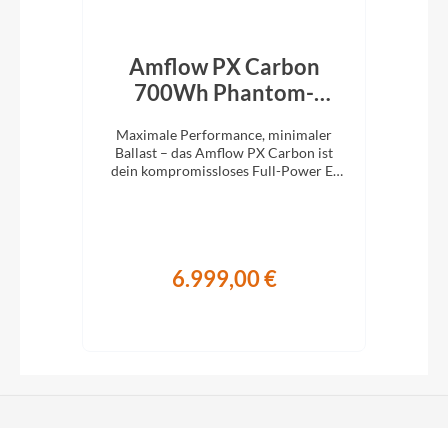
rid
Amflow PX Carbon
Am
een
700Wh Phantom-
Schwarz 2027
M
die
Maximale Performance, minimaler
Ma
1x12
Ballast – das Amflow PX Carbon ist
Bal
stem
dein kompromissloses Full-Power E-
ist
MTB für richtig Tempo im Gelände.
E-M
6.999,00 €
€