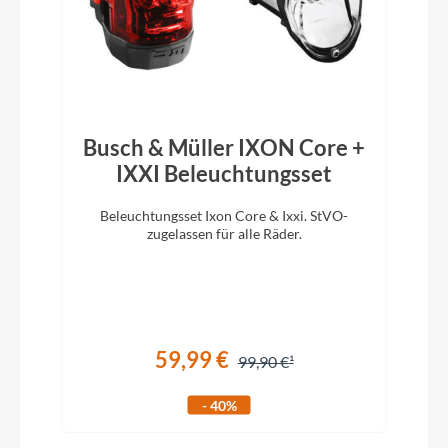
Ergon GD10 Slim Factory Frozen
Ladegerät
4,5A Charger
Busch & Müller IXON Core +
Schaltwerk
IXXI Beleuchtungsset
Shimano XT 8100 12-Speed
Beleuchtungsset Ixon Core & Ixxi. StVO-
D
zugelassen für alle Räder.
m
Rahmenmaterial
Carbon
Kurbelgarnitur
59,99 €
99,90 €
E*Thirteen Plus
- 40%
Kassette