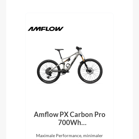
Produktgalerie überspringen
id
Amflow PX Carbon Pro
Bu
n
700Wh
7
Mondstein‑Grau 2027
Spaß
Maximale Performance, minimaler
Mit 