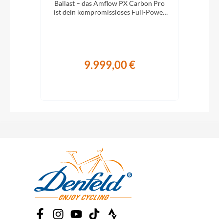
ger
Ballast – das Amflow PX Carbon Pro
Lei
ist dein kompromissloses Full-Power
m
E-MTB für richtig Tempo im Gelände.
9.999,00 €