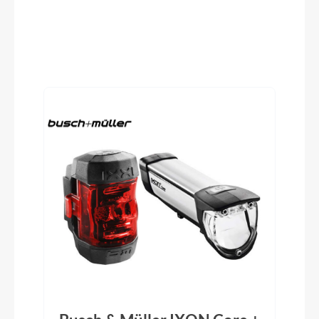
Hinterreifen
Schwalbe Hans Dampf Evo TLE / 27.5 x 2.6 /
Super Trail / Soft
Produktgalerie überspringen
Griffe
Ergon GD10 Slim
Ladegerät
Rotwild - 4.8 A
Schaltwerk
Pinion E1.12 MGU
Rahmenmaterial