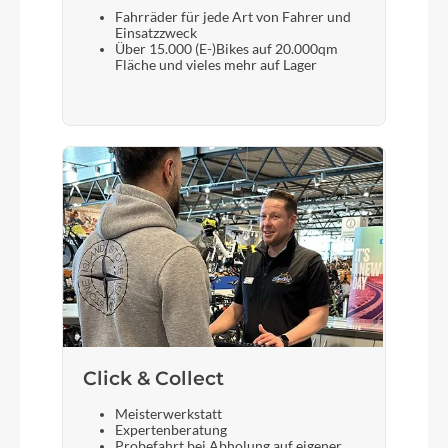
Gabel
Fahrräder für jede Art von Fahrer und
FOX 36 Float Performance 150 mm / Grip 3-Pos
Einsatzzweck
Über 15.000 (E-)Bikes auf 20.000qm
Micro Adjust / E-Optimized / OD-Crown
Fläche und vieles mehr auf Lager
Display
FIT Remote Display
Vorderreifen
Schwalbe Magic Mary TLE / 29 x 2.4 / Super
Ground / Soft
Sattelstütze
Crankbrothers Highline Ø34.9 mm / up to 150
Click & Collect
mm (XL)
Meisterwerkstatt
Expertenberatung
Probefahrt bei Abholung auf eigener