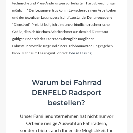
technische und Preis-Änderungen vorbehalten. Farbabweichungen
möglich. * Der Leasingvertrag kommt zwischen deinem Arbeitgeber
Dämpfer
und der jeweiligen Leasinggesellschaft zustande. Der angegebene
FOX Float X Performance 150 mm
"Dienstrad"-Preis ist lediglich eine unverbindliche rechnerische
Größe, die sich für einen Arbeitnehmer aus dem bei Direktkauf
Motor
gültigen Endpreis des Fahrrades abzüglich möglicher
Pinion E1.12 MGU
Lohnsteuervorteile aufgrund einer Barlohnumwandlung ergeben
kann. Mehr zum Leasing mit Jobrad:
Jobrad Leasing
Kette
Pinion X1 Longlife
Warum bei Fahrrad
DENFELD Radsport
Akku
bestellen?
IPU1000 Ultracore 1.060 Wh / 48 V / 21.700 Cell
/ 4.700 g / ABUS Lock
Unser Familienunternehmen hat nicht nur vor
Ort eine riesige Auswahl an Fahrrädern,
sondern bietet auch Ihnen die Möglichkeit Ihr
Laufradgröße