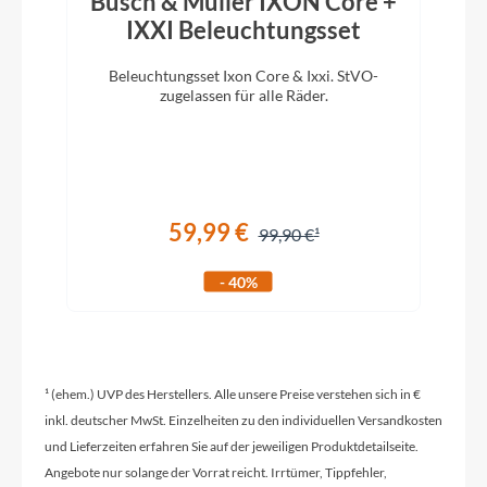
Busch & Müller IXON Core +
Carbon
IXXI Beleuchtungsset
Beleuchtungsset Ixon Core & Ixxi. StVO-
D
Kurbelgarnitur
zugelassen für alle Räder.
m
Pinion 165 mm (S, M) / 170 mm (L, XL)
Kassette
Pinion 24T.
59,99 €
99,90 €
- 40%
Lenker
Rotwild B280 AL7075 Ø35 mm / 15 mm Rise /
780 mm Width
¹ (ehem.) UVP des Herstellers. Alle unsere Preise verstehen sich in €
Farbe
inkl. deutscher MwSt. Einzelheiten zu den individuellen Versandkosten
und Lieferzeiten erfahren Sie auf der jeweiligen Produktdetailseite.
Red
Angebote nur solange der Vorrat reicht. Irrtümer, Tippfehler,