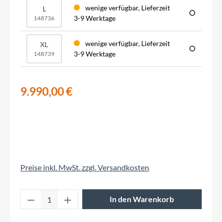
wenige verfügbar, Lieferzeit
L
3-9 Werktage
148736
wenige verfügbar, Lieferzeit
XL
3-9 Werktage
148739
9.990,00 €
Preise inkl. MwSt. zzgl. Versandkosten
Produkt Anzahl: Gib den gewünschten Wert 
In den Warenkorb