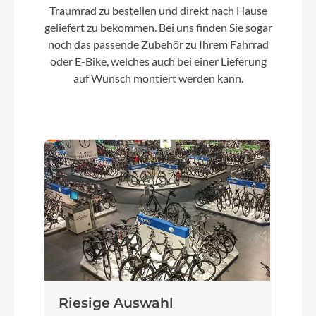
Traumrad zu bestellen und direkt nach Hause
29"/27"
geliefert zu bekommen. Bei uns finden Sie sogar
noch das passende Zubehör zu Ihrem Fahrrad
Schalthebel
oder E-Bike, welches auch bei einer Lieferung
Pinion TE1
auf Wunsch montiert werden kann.
Bremshebel
Magura
Steuersatz
Acros RW750 1.5 Headset
Sattel
Ergon SM SPORT
Riesige Auswahl