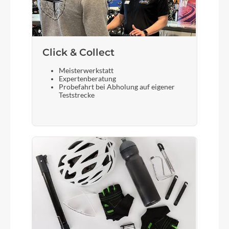
Gepäckträger
Charger/Packster
Click & Collect
Schalthebel
Enviolo Twist Display
Meisterwerkstatt
Expertenberatung
Probefahrt bei Abholung auf eigener
Teststrecke
Bremshebel
TRP Tektro C2.3
Steuersatz
Acros IntegrationX
Sattel
SR New Lookin Evo R&M