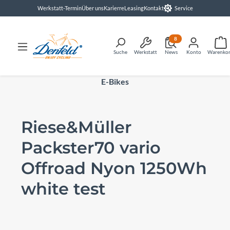
Werkstatt-Termin
Über uns
Karierre
Leasing
Kontakt
Service
alt springen
8
Suche
Werkstatt
News
Konto
Warenko
E-Bikes
Riese&Müller
Packster70 vario
Offroad Nyon 1250Wh
white test