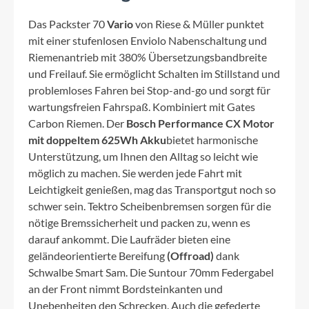
Das Packster 70
Vario
von Riese & Müller punktet
mit einer stufenlosen Enviolo Nabenschaltung und
Riemenantrieb mit 380% Übersetzungsbandbreite
und Freilauf. Sie ermöglicht Schalten im Stillstand und
problemloses Fahren bei Stop-and-go und sorgt für
wartungsfreien Fahrspaß. Kombiniert mit Gates
Carbon Riemen. Der
Bosch Performance CX Motor
mit doppeltem 625Wh Akku
bietet harmonische
Unterstützung, um Ihnen den Alltag so leicht wie
möglich zu machen. Sie werden jede Fahrt mit
Leichtigkeit genießen, mag das Transportgut noch so
schwer sein. Tektro Scheibenbremsen sorgen für die
nötige Bremssicherheit und packen zu, wenn es
darauf ankommt. Die Laufräder bieten eine
geländeorientierte Bereifung
(Offroad)
dank
Schwalbe Smart Sam. Die Suntour 70mm Federgabel
an der Front nimmt Bordsteinkanten und
Unebenheiten den Schrecken. Auch die gefederte