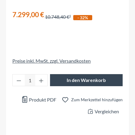
7.299,00 €
10.748,40 €
- 32%
Preise inkl. MwSt. zzgl. Versandkosten
Produkt Anzahl: Gib den gewünschten Wert 
In den Warenkorb
Produkt PDF
Zum Merkzettel hinzufügen
Vergleichen