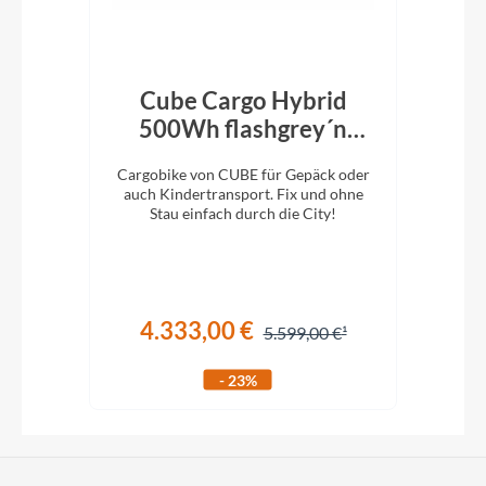
Cube Cargo Hybrid
i:
t
500Wh flashgrey´n
54
´black
ility
Cargobike von CUBE für Gepäck oder
Kom
auch Kindertransport. Fix und ohne
Env
Stau einfach durch die City!
4.333,00 €
€
5.599,00 €
- 23%