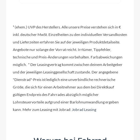
Griffe
Ergon GP10 L lang/kurz
¹ (ehem.) UVP des Herstellers. Alle unsere Preise verstehen sich in €
inkl. deutscher MwSt. Einzelheiten zu den individuellen Versandkosten
Ladegerät
und Lieferzeiten erfahren Sie auf der jeweiligen Produktdetailseite.
Fast Bosch EU/AUS/NZL
Angebote nur solange der Vorrat reicht. Irrtümer, Tippfehler,
technische und Preis-Änderungen vorbehalten. Farbabweichungen
Schaltwerk
möglich. * Der Leasingvertrag kommt zwischen deinem Arbeitgeber
und der jeweiligen Leasinggesellschaft zustande. Der angegebene
Enviolo Trekking Manuell
"Dienstrad"-Preis ist lediglich eine unverbindliche rechnerische
Größe, die sich für einen Arbeitnehmer aus dem bei Direktkauf
gültigen Endpreis des Fahrrades abzüglich möglicher
Rahmenmaterial
Lohnsteuervorteile aufgrund einer Barlohnumwandlung ergeben
Aluminium 6061
kann. Mehr zum Leasing mit Jobrad:
Jobrad Leasing
Kurbelgarnitur
FSA CK-745 A/IS 170mm