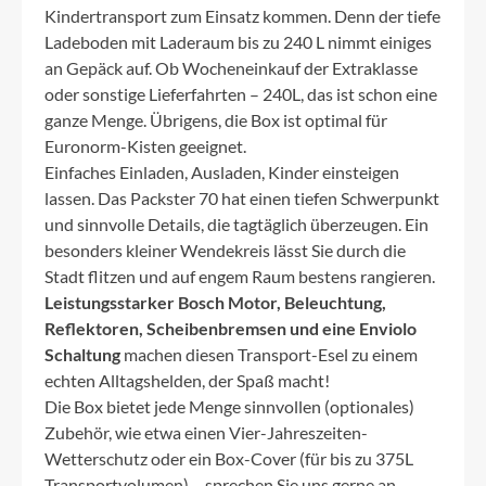
Kindertransport zum Einsatz kommen. Denn der tiefe
Ladeboden mit Laderaum bis zu 240 L nimmt einiges
an Gepäck auf. Ob Wocheneinkauf der Extraklasse
oder sonstige Lieferfahrten – 240L, das ist schon eine
ganze Menge. Übrigens, die Box ist optimal für
Euronorm-Kisten geeignet.
Einfaches Einladen, Ausladen, Kinder einsteigen
lassen. Das Packster 70 hat einen tiefen Schwerpunkt
und sinnvolle Details, die tagtäglich überzeugen. Ein
besonders kleiner Wendekreis lässt Sie durch die
Stadt flitzen und auf engem Raum bestens rangieren.
Leistungsstarker Bosch Motor, Beleuchtung,
Reflektoren, Scheibenbremsen und eine Enviolo
Schaltung
machen diesen Transport-Esel zu einem
echten Alltagshelden, der Spaß macht!
Die Box bietet jede Menge sinnvollen (optionales)
Zubehör, wie etwa einen Vier-Jahreszeiten-
Wetterschutz oder ein Box-Cover (für bis zu 375L
Transportvolumen) – sprechen Sie uns gerne an,