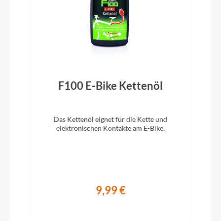
Lastenrad
Modelljahr
2024
F100 E-Bike Kettenöl
Hinterreifen
Smart Sam Plus 57-559 Reflex
Das Kettenöl eignet für die Kette und
elektronischen Kontakte am E-Bike.
Hinterrad Nabe
Enviolo 380 Heavy Duty 36L blk
Sattelklemme
9,99 €
QR, JD-SC65A, 40.0 mm