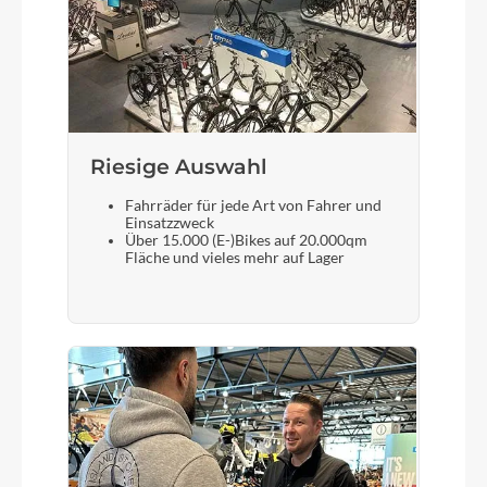
Supernova S-M99 12V
Vorderrad Nabe
32L Cargo Special Boost Novatec
Riesige Auswahl
Scheinwerfer
Fahrräder für jede Art von Fahrer und
Supernova M99 Mini Pro-25
Einsatzzweck
Über 15.000 (E-)Bikes auf 20.000qm
Fläche und vieles mehr auf Lager
Akku
Bosch PowerTube 625 Vertical (2X)
Laufradgröße
(F) 20" / (R) 26"