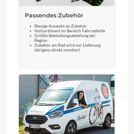
Gabel
Passendes Zubehör
Suntour SF22-Mobie34-CGO
Riesige Auswahl an Zubehör
Vollsortiment im Bereich Fahrradteile
Größte Bekleidungsabteilung der
Display
Region
Zubehör am Rad wird vor Lieferung
Bosch Nyon
übrigens direkt montiert
Vorderreifen
Smart Sam Plus 60-406 ECE-R75
Sattelstütze
gefedert Satori Elegance