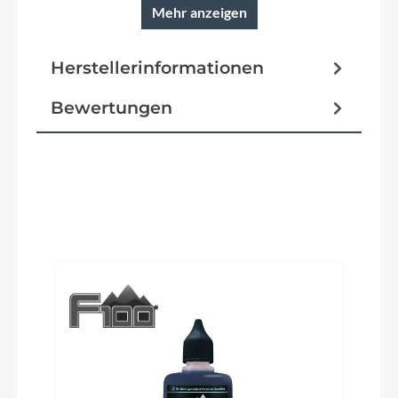
Mehr anzeigen
Pedale
Herstellerinformationen
VP R&M Custom Griptape AluSchwarz
Bewertungen
Ständer
Packster 70
Glocke
Produktgalerie überspringen
Billy, schwarz
Vorbau
Satori HL +/-17° 60mm
Rahmentyp