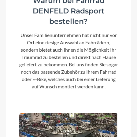
Warum bei Fahrrad
DENFELD Radsport
Lenker
bestellen?
Satori Horizon Bow, 620mm 31,8/9°
Unser Familienunternehmen hat nicht nur vor
Ort eine riesige Auswahl an Fahrrädern,
Farbe
sondern bietet auch Ihnen die Möglichkeit Ihr
white
Traumrad zu bestellen und direkt nach Hause
geliefert zu bekommen. Bei uns finden Sie sogar
noch das passende Zubehör zu Ihrem Fahrrad
Motor
oder E-Bike, welches auch bei einer Lieferung
Bosch New Performance CX 25km/h
auf Wunsch montiert werden kann.
Kette
Riemen Gates CDX-Belt-120T
Rücklicht