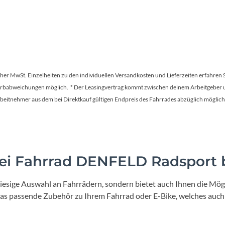
tscher MwSt. Einzelheiten zu den individuellen Versandkosten und Lieferzeiten erfahren 
Farbabweichungen möglich. * Der Leasingvertrag kommt zwischen deinem Arbeitgeber un
en Arbeitnehmer aus dem bei Direktkauf gültigen Endpreis des Fahrrades abzüglich mög
i Fahrrad DENFELD Radsport b
iesige Auswahl an Fahrrädern, sondern bietet auch Ihnen die Mögl
 das passende Zubehör zu Ihrem Fahrrad oder E-Bike, welches auch