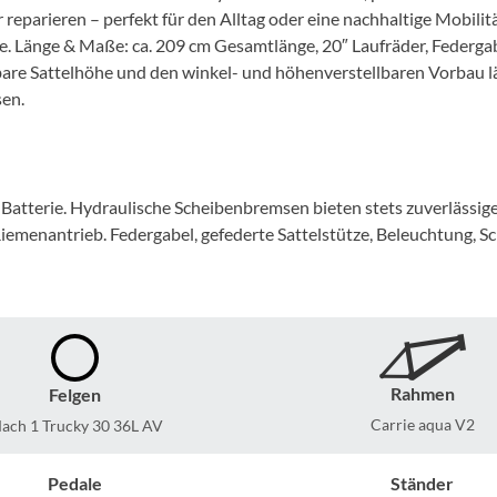
Mcfk
reparieren – perfekt für den Alltag oder eine nachhaltige Mobilitä
che. Länge & Maße: ca. 209 cm Gesamtlänge, 20″ Laufräder, Federg
Mounty
bare Sattelhöhe und den winkel- und höhenverstellbaren Vorbau lä
sen.
Park Tool
POC
atterie. Hydraulische Scheibenbremsen bieten stets zuverlässige
iemenantrieb. Federgabel, gefederte Sattelstütze, Beleuchtung, S
PUKY
RFR
RockShox
Rahmen
Felgen
Carrie aqua V2
ach 1 Trucky 30 36L AV
Schwalbe
Pedale
Ständer