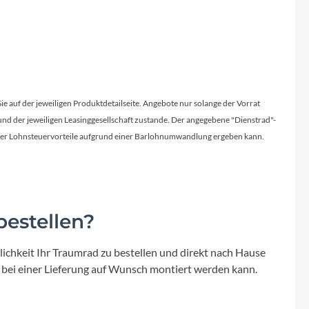
Sie auf der jeweiligen Produktdetailseite. Angebote nur solange der Vorrat
d der jeweiligen Leasinggesellschaft zustande. Der angegebene "Dienstrad"-
licher Lohnsteuervorteile aufgrund einer Barlohnumwandlung ergeben kann.
estellen?
ichkeit Ihr Traumrad zu bestellen und direkt nach Hause
 bei einer Lieferung auf Wunsch montiert werden kann.