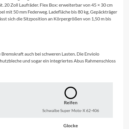
Micro
t. 20 Zoll Laufräder. Flex Box: erweiterbar von 45 × 30 cm
abel mit 50 mm Federweg. Ladefläche bis 80 kg, Gepäckträger
NC-17
sst sich die Sitzposition an Körpergrößen von 1,50 m bis
Pegasus
Powerbar
 Bremskraft auch bei schweren Lasten. Die Enviolo
chutzbleche und sogar ein integriertes Abus Rahmenschloss
Racktime
RIESE & MÜLLER
ROTWILD Bikes
Reifen
Schwalbe Super Moto-X 62-406
Scott
Glocke