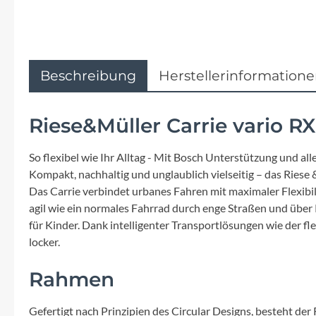
Flyer
Garmin
Beschreibung
Herstellerinformation
Gore
Hebie
Riese&Müller Carrie vario R
So flexibel wie Ihr Alltag - Mit Bosch Unterstützung und all
Kettler Alu Rad
Kompakt, nachhaltig und unglaublich vielseitig – das Riese 
Das Carrie verbindet urbanes Fahren mit maximaler Flexibil
Koga
agil wie ein normales Fahrrad durch enge Straßen und über 
für Kinder. Dank intelligenter Transportlösungen wie der f
Lapierre
locker.
Rahmen
Lizard Skins
Gefertigt nach Prinzipien des Circular Designs, besteht d