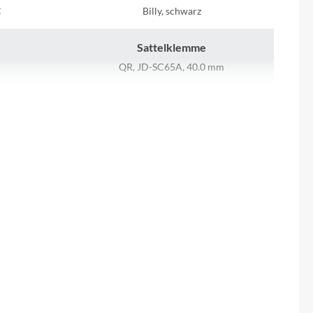
Sigma
C
Billy, schwarz
SQlab
Sattelklemme
QR, JD-SC65A, 40.0 mm
Thule
Lenker
Uebler
warz
Satori Horizon Bow, 620mm 31,8/9°
VDO
Vorderrad Nabe
118T
Novatec 32L, QR15 HD
Winora
Bremshebel
Zefal
Magura MT
Display
0"-EL
Bosch Intuvia 100