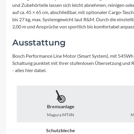
Mavic
und Zubehörteile lassen sich leicht abnehmen, reinigen oder 
auf ca. 45 × 65 cm, abschließbar, mit optionaler Cargo-Tas
MonkeyLink
bis 27 kg, max. Systemgewicht laut R&M. Durch die einstell
2,00 m und Ansprüche von sportlich bis komfortabel anpas
Ortlieb
Ausstattung
Pitlock
Bosch Performance Line Motor (Smart System), mit 545Wh B
Schaltung punktet mit Ihrer stufenlosen Übersetzung und R
Profile Design
- alles hier dabei.
Reich
Rixen & Kaul
Bremsanlage
Magura MT4N
M
S'COOL
Schutzbleche