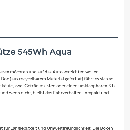
Fuxon
Giro
Haibike
i:SY
stütze 545Wh Aqua
Knog
rtieren möchten und auf das Auto verzichten wollen.
ox (aus recycelbarem Material gefertigt) fährt es sich so
Kärcher
inkäufe, zwei Getränkekisten oder einen umklappbaren Sitz
– und wenn nicht, bleibt das Fahrverhalten kompakt und
Litemove
Mammut
et für Langlebigkeit und Umweltfreundlichkeit. Die Boxen