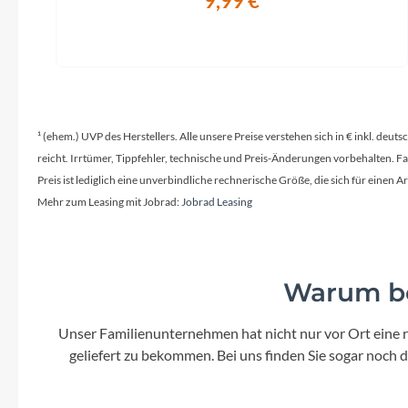
9,99 €
¹ (ehem.) UVP des Herstellers. Alle unsere Preise verstehen sich in € inkl. deu
reicht. Irrtümer, Tippfehler, technische und Preis-Änderungen vorbehalten. 
Preis ist lediglich eine unverbindliche rechnerische Größe, die sich für ein
Mehr zum Leasing mit Jobrad:
Jobrad Leasing
Warum be
Unser Familienunternehmen hat nicht nur vor Ort eine r
geliefert zu bekommen. Bei uns finden Sie sogar noch