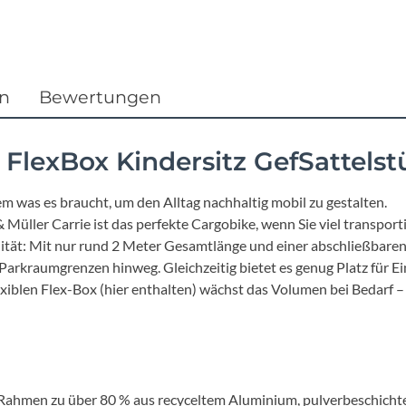
Focus
Ghost
en
Bewertungen
Gudereit
Hercules
X FlexBox Kindersitz GefSattel
em was es braucht, um den Alltag nachhaltig mobil zu gestalten.
KLICKfix
& Müller Carrie ist das perfekte Cargobike, wenn Sie viel transpo
ität: Mit nur rund 2 Meter Gesamtlänge und einer abschließbaren B
KTM
Parkraumgrenzen hinweg. Gleichzeitig bietet es genug Platz für E
lexiblen Flex-Box (hier enthalten) wächst das Volumen bei Bedarf 
Lezyne
Lupine
er Rahmen zu über 80 % aus recyceltem Aluminium, pulverbeschicht