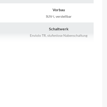
Sigma
Vorbau
SQlab
SUV-i, verstellbar
Thule
Schaltwerk
Enviolo TR, stufenlose Nabenschaltung
Uebler
Farbe
VDO
Black Matt
Vorderrad Nabe
Winora
cht
Shimano HB M525 QR
Zefal
Laufradgröße
0Wh
28"