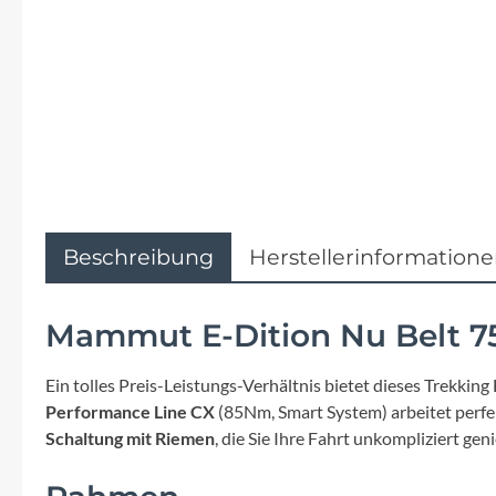
Flyer
Garmin
Gore
Hebie
Kettler Alu Rad
Beschreibung
Herstellerinformation
Koga
Mammut E-Dition Nu Belt 
Lapierre
Ein tolles Preis-Leistungs-Verhältnis bietet dieses Trekkin
Performance Line CX
(85Nm, Smart System) arbeitet perf
Lizard Skins
Schaltung mit Riemen
, die Sie Ihre Fahrt unkompliziert gen