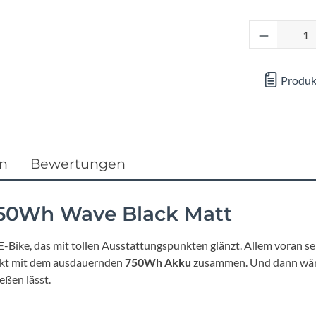
Focus
Produkt 
Ghost
Gudereit
Produk
Hercules
KLICKfix
en
Bewertungen
KTM
750Wh Wave Black Matt
Lezyne
g E-Bike, das mit tollen Ausstattungspunkten glänzt. Allem voran s
ekt mit dem ausdauernden
750Wh Akku
zusammen. Und dann wär
Lupine
ießen lässt.