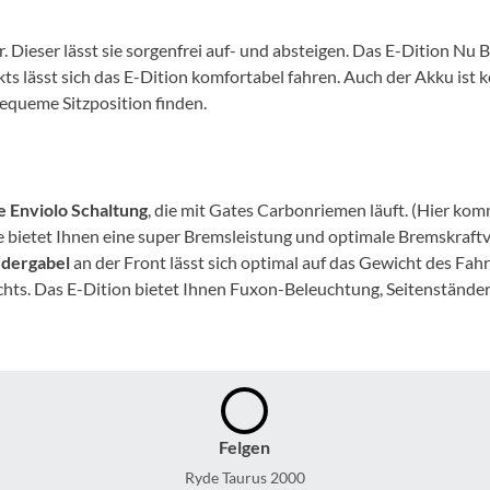
Mcfk
eser lässt sie sorgenfrei auf- und absteigen. Das E-Dition Nu Belt
Mounty
kts lässt sich das E-Dition komfortabel fahren. Auch der Akku ist
bequeme Sitzposition finden.
Park Tool
POC
e Enviolo Schaltung
, die mit Gates Carbonriemen läuft. (Hier kom
bietet Ihnen eine super Bremsleistung und optimale Bremskraftver
PUKY
edergabel
an der Front lässt sich optimal auf das Gewicht des Fa
nichts. Das E-Dition bietet Ihnen Fuxon-Beleuchtung, Seitenstände
RFR
RockShox
Schwalbe
Felgen
Ryde Taurus 2000