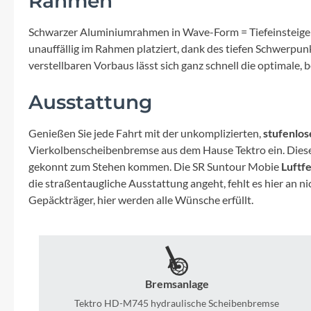
Rahmen
Mavic
Schwarzer Aluminiumrahmen in Wave-Form = Tiefeinsteiger. Di
MonkeyLink
unauffällig im Rahmen platziert, dank des tiefen Schwerpun
verstellbaren Vorbaus lässt sich ganz schnell die optimale, 
Ortlieb
Ausstattung
Pitlock
Genießen Sie jede Fahrt mit der unkomplizierten,
stufenlos
Vierkolbenscheibenbremse aus dem Hause Tektro ein. Diese 
Profile Design
gekonnt zum Stehen kommen. Die SR Suntour Mobie
Luftf
die straßentaugliche Ausstattung angeht, fehlt es hier an 
Reich
Gepäckträger, hier werden alle Wünsche erfüllt.
Rixen & Kaul
S'COOL
Bremsanlage
Tektro HD-M745 hydraulische Scheibenbremse