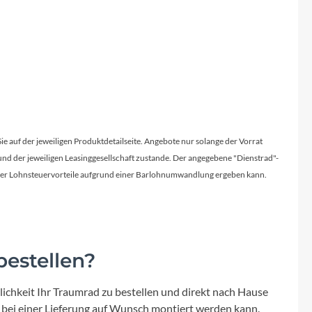
Sie auf der jeweiligen Produktdetailseite. Angebote nur solange der Vorrat
d der jeweiligen Leasinggesellschaft zustande. Der angegebene "Dienstrad"-
licher Lohnsteuervorteile aufgrund einer Barlohnumwandlung ergeben kann.
estellen?
ichkeit Ihr Traumrad zu bestellen und direkt nach Hause
 bei einer Lieferung auf Wunsch montiert werden kann.