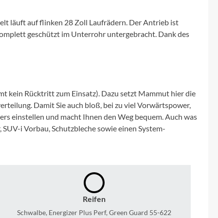
Micro
 läuft auf flinken 28 Zoll Laufrädern. Der Antrieb ist
NC-17
 komplett geschützt im Unterrohr untergebracht. Dank des
Pegasus
Powerbar
mt kein Rücktritt zum Einsatz). Dazu setzt Mammut hier die
teilung. Damit Sie auch bloß, bei zu viel Vorwärtspower,
Racktime
hrers einstellen und macht Ihnen den Weg bequem. Auch was
r, SUV-i Vorbau, Schutzbleche sowie einen System-
RIESE & MÜLLER
ROTWILD Bikes
Scott
Reifen
Schwalbe, Energizer Plus Perf, Green Guard 55-622