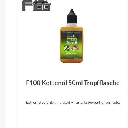
Gepäckträger
i-Rack II Systemgepäckträger
Gabel
SR Suntour Mobie -25-1,5 DS Lor Air
15LH,63mm
F100 Kettenöl 50ml Tropfflasche
Extreme Leichtgängigkeit – für alle beweglichen Teile.