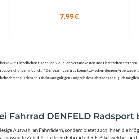
7,99 €
tscher MwSt. Einzelheiten zu den individuellen Versandkosten und Lieferzeiten erfahren 
Farbabweichungen möglich. * Der Leasingvertrag kommt zwischen deinem Arbeitgeber un
en Arbeitnehmer aus dem bei Direktkauf gültigen Endpreis des Fahrrades abzüglich mög
i Fahrrad DENFELD Radsport b
iesige Auswahl an Fahrrädern, sondern bietet auch Ihnen die Mögl
 das passende Zubehör zu Ihrem Fahrrad oder E-Bike, welches auch