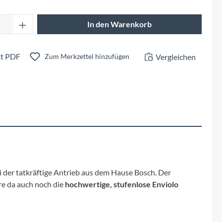
Fuxon
Anzahl: Gib den gewünschten Wert ein oder 
In den Warenkorb
Giro
Haibike
t PDF
Vergleichen
Zum Merkzettel hinzufügen
i:SY
Knog
Kärcher
Litemove
ei der tatkräftige Antrieb aus dem Hause Bosch. Der
e da auch noch die
hochwertige, stufenlose Enviolo
Mammut