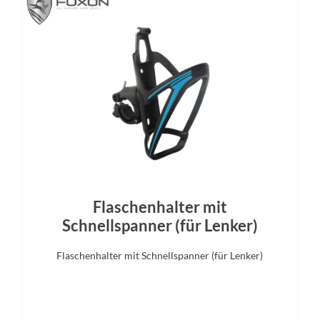
Schalthebel
Bremshebel
Enviolo
Tektro
Display
Sattelstütze
Bosch Kiox
Aluminium, 10 mm Offs
Flaschenhalter mit
Schnellspanner (für Lenker)
Flaschenhalter mit Schnellspanner (für Lenker)