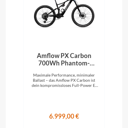
rid
Amflow PX Carbon
Am
een
700Wh Phantom-
Schwarz 2027
M
die
Maximale Performance, minimaler
Ma
1x12
Ballast – das Amflow PX Carbon ist
Bal
stem
dein kompromissloses Full-Power E-
ist
MTB für richtig Tempo im Gelände.
E-M
6.999,00 €
€