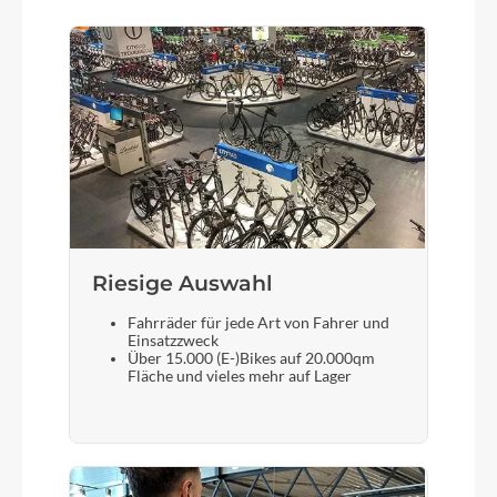
Kette
KMC E11 Turbo 11s
Vorderrad Nabe
Lapierre DA210, boost 15x110, 32H Center Lock
Akku
Bosch PowerTube Horizontal 750 Wh
Riesige Auswahl
Fahrräder für jede Art von Fahrer und
Laufradgröße
Einsatzzweck
Über 15.000 (E-)Bikes auf 20.000qm
Mix: 29 Zoll / 27,5+ Zoll
Fläche und vieles mehr auf Lager
Schalthebel
SHIMANO Deore SL-M5100 11s