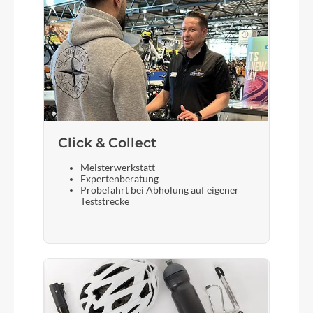
Sattel
Selle Royal Vivo
Gabel
RockShox Domain R 29'' 15x110 170mm 44mm
offset
Click & Collect
Meisterwerkstatt
Display
Expertenberatung
Probefahrt bei Abholung auf eigener
Led Remote
Teststrecke
Vorderreifen
Maxxis 29x2.5 WT Assegai, 60TPI, EXO+, 3C
MaxxGrip, TR