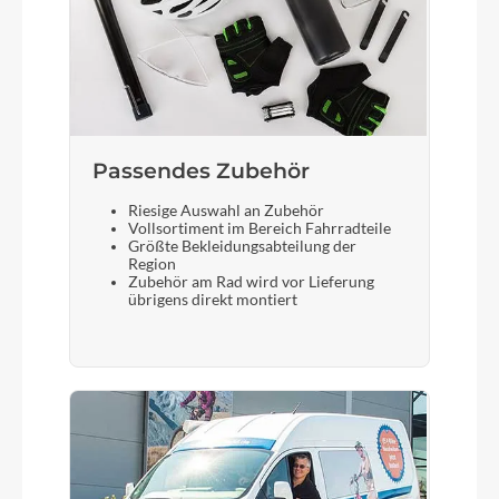
Sattelstütze
Lapierre dropper, Ø: 31.6mm, travel 100mm (S),
130mm (M), 150mm (L/XL) + SHIMANO lever
Passendes Zubehör
Riesige Auswahl an Zubehör
Vollsortiment im Bereich Fahrradteile
Größte Bekleidungsabteilung der
Region
Zubehör am Rad wird vor Lieferung
übrigens direkt montiert