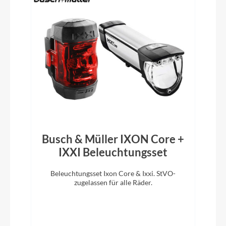
Rahmentyp
Fully
Modelljahr
2022
Hinterreifen
Maxxis 27.5x2.8 Minion DHR II 60TPI
Busch & Müller IXON Core +
IXXI Beleuchtungsset
Hinterrad Nabe
Lapierre DA210, 4 sealed bearings, boost 12x148,
Beleuchtungsset Ixon Core & Ixxi. StVO-
D
32H Center Lock
zugelassen für alle Räder.
m
Griffe