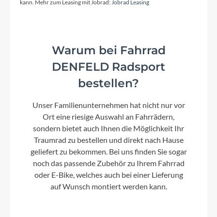
kann. Mehr zum Leasing mit Jobrad:
Jobrad Leasing
Lenker
Lapierre alloy 6061DB, Width: 780mm, Rise:
15mm (S/M), Width: 780mm, Rise: 30mm (L/XL),
Warum bei Fahrrad
Ø: 31.8mm
DENFELD Radsport
bestellen?
Farbe
Grau
Unser Familienunternehmen hat nicht nur vor
Ort eine riesige Auswahl an Fahrrädern,
sondern bietet auch Ihnen die Möglichkeit Ihr
Dämpfer
Traumrad zu bestellen und direkt nach Hause
Lapierre Shock Metric 230x60mm
geliefert zu bekommen. Bei uns finden Sie sogar
noch das passende Zubehör zu Ihrem Fahrrad
oder E-Bike, welches auch bei einer Lieferung
Motor
auf Wunsch montiert werden kann.
Bosch Performance Line CX 25/85Nm