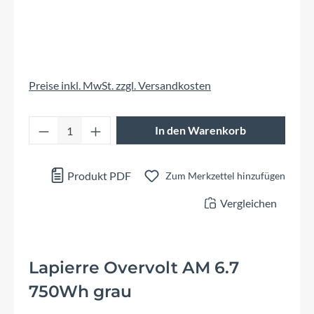
Preise inkl. MwSt. zzgl. Versandkosten
Produkt Anzahl: Gib den gewünschten Wert 
In den Warenkorb
Produkt PDF
Zum Merkzettel hinzufügen
Vergleichen
Lapierre Overvolt AM 6.7
750Wh grau