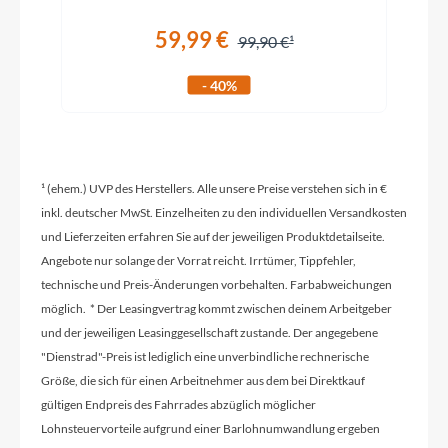
Lapierre grips, S/M: small diameter, L/XL: large
diameter
59,99 €
99,90 €
- 40%
Schaltwerk
SHIMANO Deore RD-M5100, 11s
Rahmenmaterial
¹ (ehem.) UVP des Herstellers. Alle unsere Preise verstehen sich in €
Aluminium
inkl. deutscher MwSt. Einzelheiten zu den individuellen Versandkosten
und Lieferzeiten erfahren Sie auf der jeweiligen Produktdetailseite.
Angebote nur solange der Vorrat reicht. Irrtümer, Tippfehler,
Kurbelgarnitur
technische und Preis-Änderungen vorbehalten. Farbabweichungen
E13 E-spec+ alloy 160mm (S/M) / 165mm (L/XL) +
möglich. * Der Leasingvertrag kommt zwischen deinem Arbeitgeber
E13 steel ring 34T
und der jeweiligen Leasinggesellschaft zustande. Der angegebene
"Dienstrad"-Preis ist lediglich eine unverbindliche rechnerische
Größe, die sich für einen Arbeitnehmer aus dem bei Direktkauf
Kassette
gültigen Endpreis des Fahrrades abzüglich möglicher
SHIMANO Deore CS-M5100 11-51T 11s
Lohnsteuervorteile aufgrund einer Barlohnumwandlung ergeben