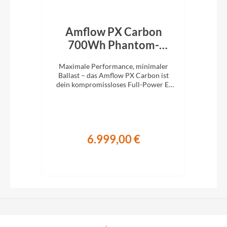
rid
Amflow PX Carbon
Am
een
700Wh Phantom-
Schwarz 2027
M
die
Maximale Performance, minimaler
Ma
1x12
Ballast – das Amflow PX Carbon ist
Bal
stem
dein kompromissloses Full-Power E-
ist
MTB für richtig Tempo im Gelände.
E-M
6.999,00 €
€