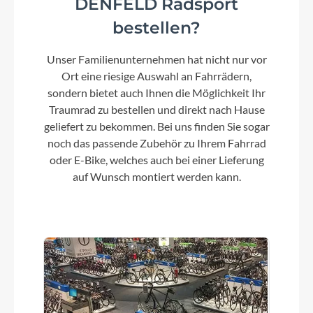
DENFELD Radsport
Farbe
bestellen?
blau
Unser Familienunternehmen hat nicht nur vor
Ort eine riesige Auswahl an Fahrrädern,
Dämpfer
sondern bietet auch Ihnen die Möglichkeit Ihr
RockShox Super Deluxe Select+ 210x55mm
Traumrad zu bestellen und direkt nach Hause
geliefert zu bekommen. Bei uns finden Sie sogar
noch das passende Zubehör zu Ihrem Fahrrad
Motor
oder E-Bike, welches auch bei einer Lieferung
NEW Fazua RIDE 60 drive pack + 430Wh battery
auf Wunsch montiert werden kann.
pack / Ring control remote
Kette
Shimano Deore M6100 12s
Gewicht
ca. 19,6 kg