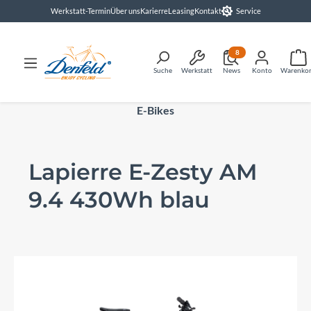
Werkstatt-Termin
Über uns
Karierre
Leasing
Kontakt
Service
alt springen
8
Suche
Werkstatt
News
Konto
Warenko
E-Bikes
Lapierre E-Zesty AM
9.4 430Wh blau