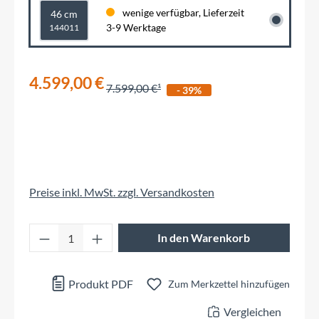
wenige verfügbar, Lieferzeit
46 cm
3-9 Werktage
144011
4.599,00 €
7.599,00 €
- 39%
Preise inkl. MwSt. zzgl. Versandkosten
Produkt Anzahl: Gib den gewünschten Wert 
In den Warenkorb
Produkt PDF
Zum Merkzettel hinzufügen
Vergleichen