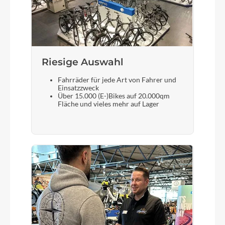
Akku
430Wh
Riesige Auswahl
Fahrräder für jede Art von Fahrer und
Laufradgröße
Einsatzzweck
Über 15.000 (E-)Bikes auf 20.000qm
29"
Fläche und vieles mehr auf Lager
Schalthebel
Shimano SLX M7100 12s
Bremshebel
Shimano SLX M7120 4 pistons