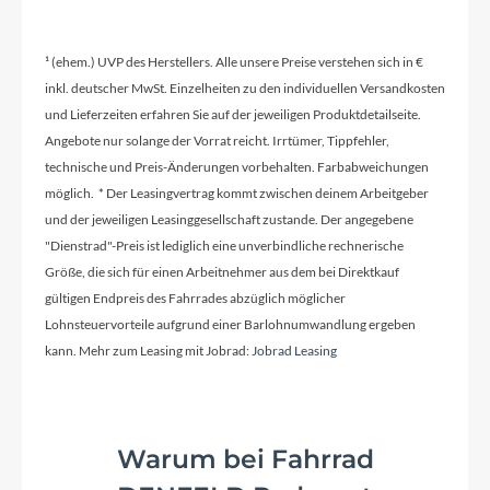
Größen Optionen des Herstellers
¹ (ehem.) UVP des Herstellers. Alle unsere Preise verstehen sich in €
37/40/43/46cm
inkl. deutscher MwSt. Einzelheiten zu den individuellen Versandkosten
und Lieferzeiten erfahren Sie auf der jeweiligen Produktdetailseite.
Angebote nur solange der Vorrat reicht. Irrtümer, Tippfehler,
Kurbelgarnitur
technische und Preis-Änderungen vorbehalten. Farbabweichungen
Rotor E-Kapic Crank 165mm (S/M), 170mm
möglich. * Der Leasingvertrag kommt zwischen deinem Arbeitgeber
(L/XL) + Rotor Ride 60 Alloy chainring 32T
und der jeweiligen Leasinggesellschaft zustande. Der angegebene
"Dienstrad"-Preis ist lediglich eine unverbindliche rechnerische
Größe, die sich für einen Arbeitnehmer aus dem bei Direktkauf
Kassette
gültigen Endpreis des Fahrrades abzüglich möglicher
Shimano Deore M6100 10-51T 12s
Lohnsteuervorteile aufgrund einer Barlohnumwandlung ergeben
kann. Mehr zum Leasing mit Jobrad:
Jobrad Leasing
Lenker
Lapierre Alloy 6061 DB, Width: 780mm, Rise:
Warum bei Fahrrad
15mm (S/M) 30mm (L,XL), Ø: 31.8mm