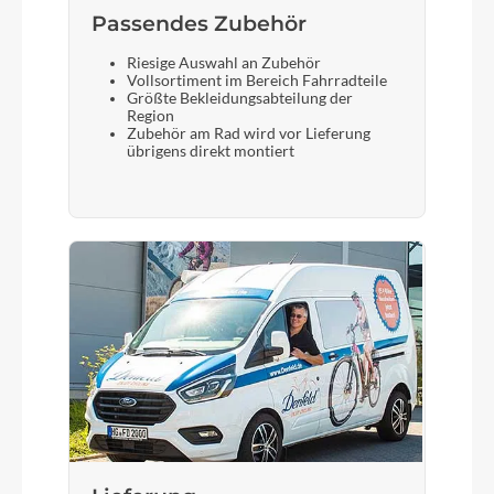
LAPIERRE dropper post, Ø: 31.6mm, travel
Passendes Zubehör
125mm (S), 150mm (M), 170mm (L/XL)
Riesige Auswahl an Zubehör
Vollsortiment im Bereich Fahrradteile
Größte Bekleidungsabteilung der
Region
Zubehör am Rad wird vor Lieferung
übrigens direkt montiert