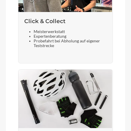
Steuersatz
Acros integrated headset with Block Lock'
Click & Collect
Sattel
Meisterwerkstatt
Expertenberatung
Fizik Terra Aidon X5 145mm
Probefahrt bei Abholung auf eigener
Teststrecke
Gabel
RockShox Lyrik Select+ Charger 3 RC2 29''
15x110 150mm 44mm offset
Vorderreifen
Maxxis Assegai 3C MaxxTerra, EXO+, 29x2.5 WT,
60TPI, TR
Sattelstütze