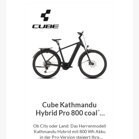
Cube Kathmandu
k´n
Hybrid Pro 800 coal´n
H
´black 2026
En
e
Ob City oder Land: Das Herrenmodell
Ob 
XC-
Kathmandu Hybrid mit 800 Wh Akku
Kat
ung.
in der Pro-Version steigert Ihre
i