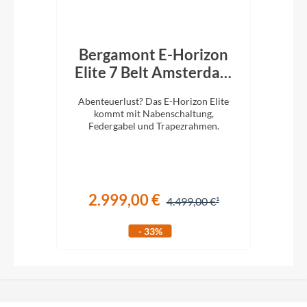
 CX
Bergamont E-Horizon
B
k
Elite 7 Belt Amsterdam
El
750Wh Trapez shiny
lug.
Abenteuerlust? Das E-Horizon Elite
Ab
mortar grey
iefem
kommt mit Nabenschaltung,
Federgabel und Trapezrahmen.
2.999,00 €
€
4.499,00 €
- 33%