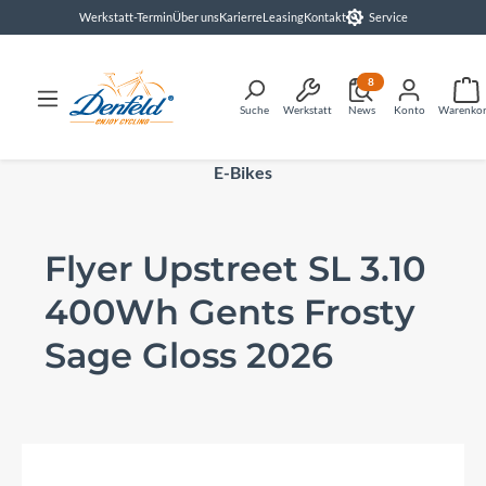
Werkstatt-Termin
Über uns
Karierre
Leasing
Kontakt
Service
alt springen
8
Suche
Werkstatt
News
Konto
Warenko
E-Bikes
Flyer Upstreet SL 3.10
400Wh Gents Frosty
Sage Gloss 2026