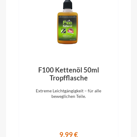
VP 831P
Ständer
Hebie IC
Rahmentyp
Diamant
F100 Kettenöl 50ml
)
Tropfflasche
Modelljahr
2026
Extreme Leichtgängigkeit – für alle
beweglichen Teile.
Hinterrad Nabe
Formula RXC-142A, 32H
9,99 €