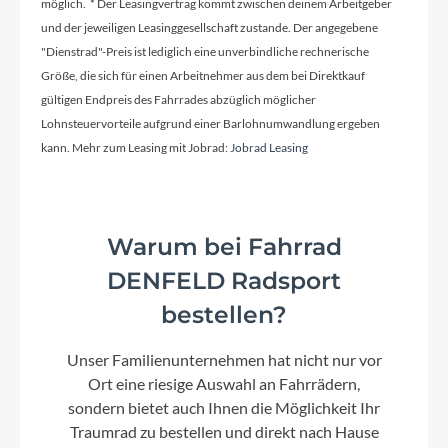
möglich. * Der Leasingvertrag kommt zwischen deinem Arbeitgeber
18 kg
und der jeweiligen Leasinggesellschaft zustande. Der angegebene
"Dienstrad"-Preis ist lediglich eine unverbindliche rechnerische
Scheinwerfer
Größe, die sich für einen Arbeitnehmer aus dem bei Direktkauf
gültigen Endpreis des Fahrrades abzüglich möglicher
Flyer ONE HL-2, 100 Lux, mit automatischem
LED-Tagfahrlicht
Lohnsteuervorteile aufgrund einer Barlohnumwandlung ergeben
kann. Mehr zum Leasing mit Jobrad:
Jobrad Leasing
Akku
Bosch CompactTube 400 (400 Wh / 11.00 Ah / 36
Warum bei Fahrrad
V)
DENFELD Radsport
bestellen?
Gepäckträger
Flyer Steel, no system
Unser Familienunternehmen hat nicht nur vor
Ort eine riesige Auswahl an Fahrrädern,
sondern bietet auch Ihnen die Möglichkeit Ihr
Bremshebel
Traumrad zu bestellen und direkt nach Hause
Tektro