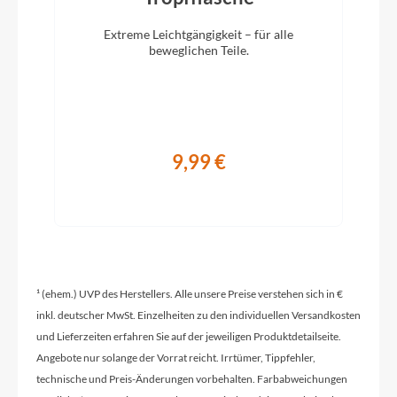
Extreme Leichtgängigkeit – für alle
beweglichen Teile.
Farbe
Frosty Sage Gloss
Motor
Bosch Smart System Performance Line SX
9,99 €
Rücklicht
Lezyne Fender
¹ (ehem.) UVP des Herstellers. Alle unsere Preise verstehen sich in €
Vorderrad Nabe
inkl. deutscher MwSt. Einzelheiten zu den individuellen Versandkosten
Formula CL-712, 32H
und Lieferzeiten erfahren Sie auf der jeweiligen Produktdetailseite.
Angebote nur solange der Vorrat reicht. Irrtümer, Tippfehler,
technische und Preis-Änderungen vorbehalten. Farbabweichungen
Gewicht