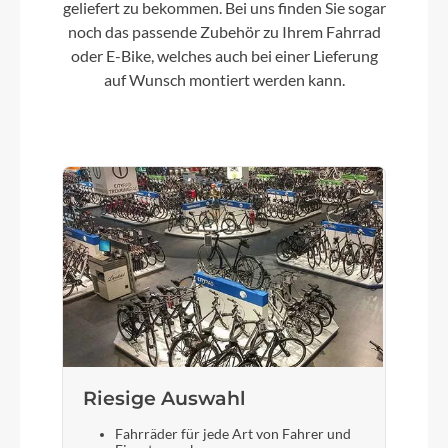
geliefert zu bekommen. Bei uns finden Sie sogar
noch das passende Zubehör zu Ihrem Fahrrad
Schloss
oder E-Bike, welches auch bei einer Lieferung
Akkuschloss und Bosch eBike Lock via App
auf Wunsch montiert werden kann.
Sattel
Selle Royal Vivo
Gabel
Flyer Rigid Fork, 12 x 100 mm, Carbon
Display
Bosch Mini Remote
Riesige Auswahl
Sattelstütze
Fahrräder für jede Art von Fahrer und