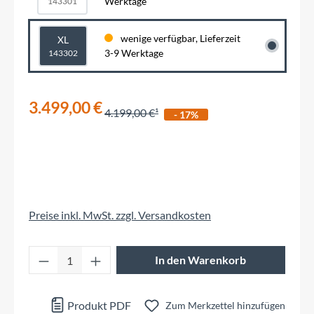
Werktage
143301
wenige verfügbar, Lieferzeit
XL
3-9 Werktage
143302
3.499,00 €
4.199,00 €
- 17%
Preise inkl. MwSt. zzgl. Versandkosten
Produkt Anzahl: Gib den gewünschten Wert 
In den Warenkorb
Produkt PDF
Zum Merkzettel hinzufügen