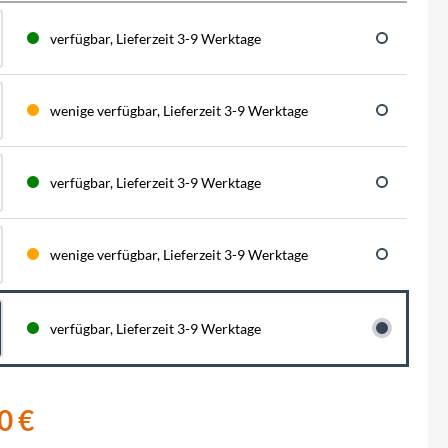
BySchulz
schnell...
schauen auf eine lange ...
haben wir für diese Notfälle eine riesen
Menge der wichtigsten Fahrrad-Ersatzteile
verfügbar, Lieferzeit 3-9 Werktage
direkt auf Lager. Sowohl für Rennräder,
Contec
Mountainbikes, Trekking-Räder oder...
wenige verfügbar, Lieferzeit 3-9 Werktage
Crane Bell
Deuter
verfügbar, Lieferzeit 3-9 Werktage
Dynamic
wenige verfügbar, Lieferzeit 3-9 Werktage
Ergon
verfügbar, Lieferzeit 3-9 Werktage
F100
Finish Line
0 €