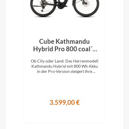
Cube Kathmandu
k´n
Hybrid Pro 800 coal´n
H
´black 2026
En
e
Ob City oder Land: Das Herrenmodell
Ob 
XC-
Kathmandu Hybrid mit 800 Wh Akku
Kat
ung.
in der Pro-Version steigert Ihre
i
Abenteuerlust auf zwei Rädern.
A
3.599,00 €