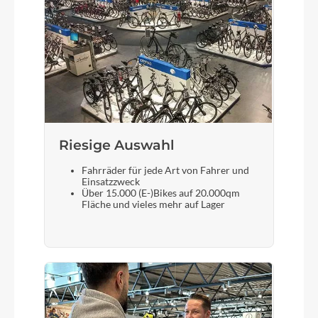
blackline
Motor
Bosch Drive Unit Performance Line CX max.
100Nm (BDU38)
Kette
Riesige Auswahl
KMC e12
Fahrräder für jede Art von Fahrer und
Einsatzzweck
Über 15.000 (E-)Bikes auf 20.000qm
Rücklicht
Fläche und vieles mehr auf Lager
ACID Mudguard Rear Light PRO-E, 12V, DC
Gewicht
27,6 kg