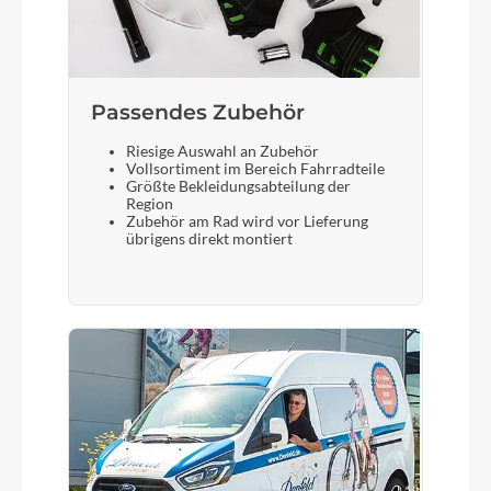
Shimano Deore SL-M6100-IR, Direct Attach
Bremshebel
Shimano
Passendes Zubehör
Riesige Auswahl an Zubehör
Vollsortiment im Bereich Fahrradteile
Steuersatz
Größte Bekleidungsabteilung der
ACROS AZF-1034, ICR (Integrated Cable
Region
Zubehör am Rad wird vor Lieferung
Routing), Top Zero-Stack 1 1/2" (ZS 56mm),
übrigens direkt montiert
Bottom Zero-Stack 1 1/2" (ZS 56mm), X-Connect
Interface
Sattel
ACID Sequence 160
Gabel