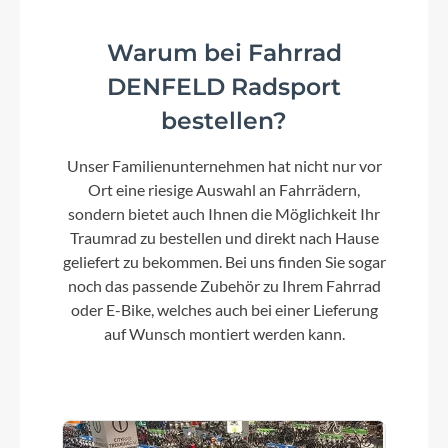
Rahmenmaterial
Warum bei Fahrrad
Aluminium Superlite
DENFELD Radsport
bestellen?
Kurbelgarnitur
Unser Familienunternehmen hat nicht nur vor
ACID MTB Hybrid Pro, 38T
Ort eine riesige Auswahl an Fahrrädern,
sondern bietet auch Ihnen die Möglichkeit Ihr
Kassette
Traumrad zu bestellen und direkt nach Hause
Shimano Deore CS-M6100, 10-51T
geliefert zu bekommen. Bei uns finden Sie sogar
noch das passende Zubehör zu Ihrem Fahrrad
oder E-Bike, welches auch bei einer Lieferung
Lenker
auf Wunsch montiert werden kann.
CUBE Rise Trail Bar 35
Farbe