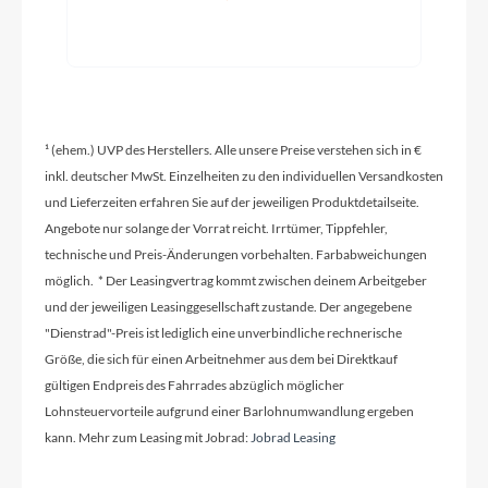
Hardtail
Modelljahr
2026
¹ (ehem.) UVP des Herstellers. Alle unsere Preise verstehen sich in €
inkl. deutscher MwSt. Einzelheiten zu den individuellen Versandkosten
und Lieferzeiten erfahren Sie auf der jeweiligen Produktdetailseite.
Griffe
Angebote nur solange der Vorrat reicht. Irrtümer, Tippfehler,
ACID Hybrid Perform
technische und Preis-Änderungen vorbehalten. Farbabweichungen
möglich. * Der Leasingvertrag kommt zwischen deinem Arbeitgeber
Ladegerät
und der jeweiligen Leasinggesellschaft zustande. Der angegebene
Bosch 2A
"Dienstrad"-Preis ist lediglich eine unverbindliche rechnerische
Größe, die sich für einen Arbeitnehmer aus dem bei Direktkauf
gültigen Endpreis des Fahrrades abzüglich möglicher
Schaltwerk
Lohnsteuervorteile aufgrund einer Barlohnumwandlung ergeben
Shimano XT RD-M8100-SGS, ShadowPlus, 12-
kann. Mehr zum Leasing mit Jobrad:
Jobrad Leasing
Speed