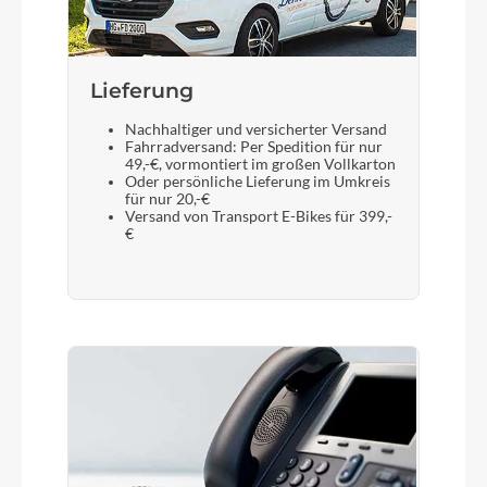
SR Suntour X1-32 LO-R Air, Tapered, 15x110mm,
120mm (27.5: 100mm)
Display
Lieferung
Bosch Purion 200 with Integrated Display
Nachhaltiger und versicherter Versand
Fahrradversand: Per Spedition für nur
49,-€, vormontiert im großen Vollkarton
Oder persönliche Lieferung im Umkreis
Sattelstütze
für nur 20,-€
Versand von Transport E-Bikes für 399,-
CUBE Dropper Post, Handlebar Lever, Internal
€
Cable Routing, 31.6mm