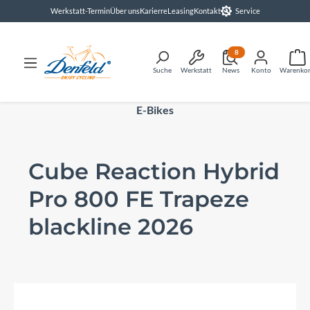
Werkstatt-Termin
Über uns
Karierre
Leasing
Kontakt
Service
alt springen
8
Suche
Werkstatt
News
Konto
Warenko
E-Bikes
Cube Reaction Hybrid
Pro 800 FE Trapeze
blackline 2026