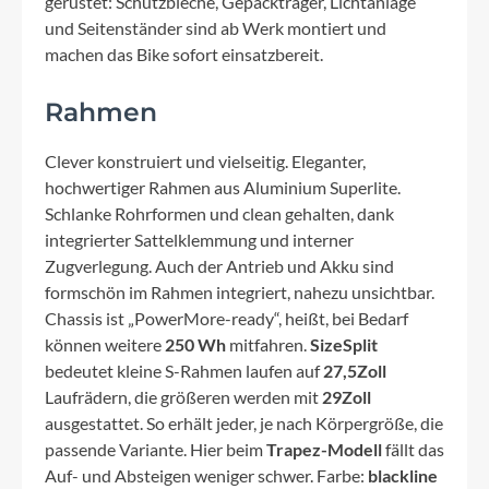
gerüstet: Schutzbleche, Gepäckträger, Lichtanlage
und Seitenständer sind ab Werk montiert und
machen das Bike sofort einsatzbereit.
Rahmen
Clever konstruiert und vielseitig. Eleganter,
hochwertiger Rahmen aus Aluminium Superlite.
Schlanke Rohrformen und clean gehalten, dank
integrierter Sattelklemmung und interner
Zugverlegung. Auch der Antrieb und Akku sind
formschön im Rahmen integriert, nahezu unsichtbar.
Chassis ist „PowerMore-ready“, heißt, bei Bedarf
können weitere
250 Wh
mitfahren.
SizeSplit
bedeutet kleine S-Rahmen laufen auf
27,5Zoll
Laufrädern, die größeren werden mit
29Zoll
ausgestattet. So erhält jeder, je nach Körpergröße, die
passende Variante. Hier beim
Trapez-Modell
fällt das
Auf- und Absteigen weniger schwer. Farbe:
blackline