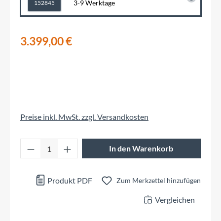
3-9 Werktage
152845
3.399,00 €
Preise inkl. MwSt. zzgl. Versandkosten
Produkt Anzahl: Gib den gewünschten Wert 
In den Warenkorb
Produkt PDF
Zum Merkzettel hinzufügen
Vergleichen