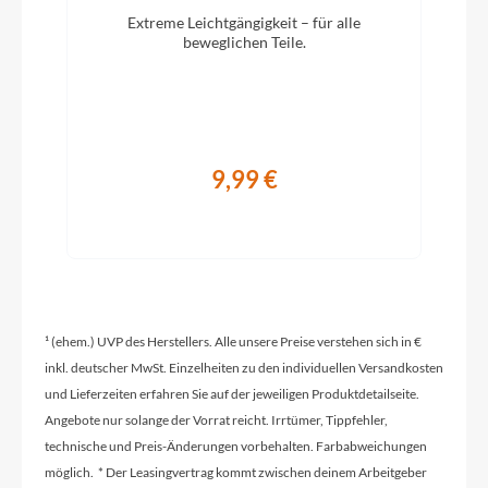
Knog Oi
Extreme Leichtgängigkeit – für alle
beweglichen Teile.
Vorbau
CUBE Performance Stem E-MTB 35, FPI-Link
9,99 €
Rahmentyp
Hardtail
Modelljahr
2026
¹ (ehem.) UVP des Herstellers. Alle unsere Preise verstehen sich in €
inkl. deutscher MwSt. Einzelheiten zu den individuellen Versandkosten
und Lieferzeiten erfahren Sie auf der jeweiligen Produktdetailseite.
Griffe
Angebote nur solange der Vorrat reicht. Irrtümer, Tippfehler,
ACID Hybrid Perform
technische und Preis-Änderungen vorbehalten. Farbabweichungen
möglich. * Der Leasingvertrag kommt zwischen deinem Arbeitgeber
Ladegerät