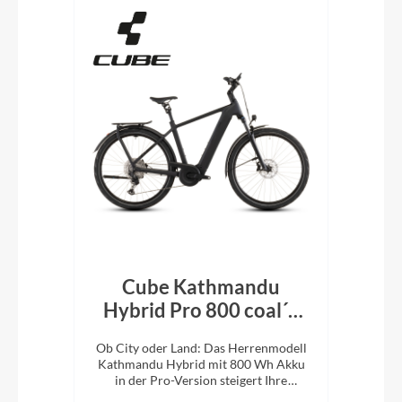
Cube Kathmandu
r´n
Hybrid Pro 800 coal´n
H
´black 2026
En
d:
Ob City oder Land: Das Herrenmodell
Ob 
Kathmandu Hybrid mit 800 Wh Akku
Kat
it
in der Pro-Version steigert Ihre
i
Abenteuerlust auf zwei Rädern.
A