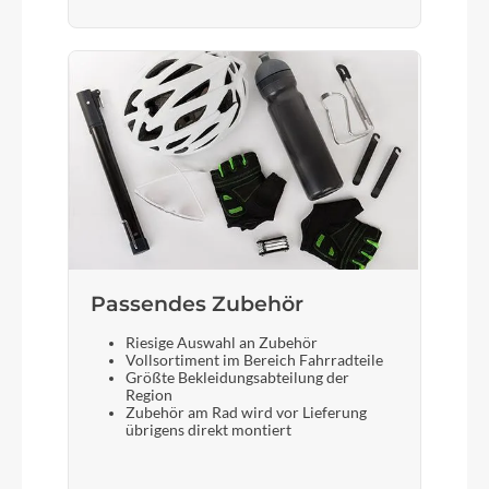
Gepäckträger
ACID Carrier SIC 2.0 Rail Boost
Schalthebel
Shimano Deore SL-M6100-R, Rapidfire Plus
Bremshebel
Shimano
Passendes Zubehör
Riesige Auswahl an Zubehör
Vollsortiment im Bereich Fahrradteile
Steuersatz
Größte Bekleidungsabteilung der
ACROS AZF-1034, ICR (Integrated Cable
Region
Zubehör am Rad wird vor Lieferung
Routing), Top Zero-Stack 1 1/2" (ZS 56mm),
übrigens direkt montiert
Bottom Zero-Stack 1 1/2" (ZS 56mm), X-Connect
Interface