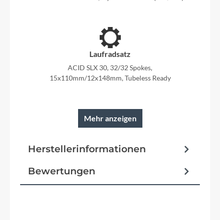
Laufradsatz
ACID SLX 30, 32/32 Spokes,
15x110mm/12x148mm, Tubeless Ready
Mehr anzeigen
Rahmen
Herstellerinformationen
Aluminium Superlite, Gravity Casting
Technology, Agile Ride Geometry, Boost148, Full-
Suspension Integrated Battery, Advanced Internal
Bewertungen
Cable Routing, 1.5 Headtube,
Kickstand/Fender/Carrier Mounting Points