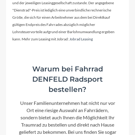
und der jeweiligen Leasinggesellschaft zustande. Der angegebene
Bosch 2A
"Dienstrad"-Preis ist lediglich eine unverbindliche rechnerische
Größe, die sich für einen Arbeitnehmer aus dem bei Direktkauf
gültigen Endpreis des Fahrrades abzüglich möglicher
Schaltwerk
Lohnsteuervorteile aufgrund einer Barlohnumwandlung ergeben
Shimano XT RD-M8100-SGS, ShadowPlus, 12-
kann. Mehr zum Leasing mit Jobrad:
Jobrad Leasing
Speed
Rahmenmaterial
Warum bei Fahrrad
Aluminium Superlite
DENFELD Radsport
bestellen?
Kurbelgarnitur
Unser Familienunternehmen hat nicht nur vor
ACID MTB Hybrid Pro, 38T
Ort eine riesige Auswahl an Fahrrädern,
sondern bietet auch Ihnen die Möglichkeit Ihr
Kassette
Traumrad zu bestellen und direkt nach Hause
Shimano Deore CS-M6100, 10-51T
geliefert zu bekommen. Bei uns finden Sie sogar