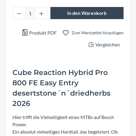
Produkt Anzahl: Gib den gewünschten Wert 
In den Warenkorb
Produkt PDF
Zum Merkzettel hinzufügen
Vergleichen
Cube Reaction Hybrid Pro
800 FE Easy Entry
desertstone´n´driedherbs
2026
Hier trifft die Vielseitigkeit eines MTBs auf Bosch
Power.
Ein absolut vielseitiges Hardtail, das begeistert. Ob