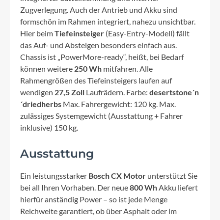
Zugverlegung. Auch der Antrieb und Akku sind
formschön im Rahmen integriert, nahezu unsichtbar.
Hier beim
Tiefeinsteiger
(Easy-Entry-Modell) fällt
das Auf- und Absteigen besonders einfach aus.
Chassis ist „PowerMore-ready“, heißt, bei Bedarf
können weitere
250 Wh
mitfahren. Alle
Rahmengrößen des Tiefeinsteigers laufen auf
wendigen
27,5 Zoll
Laufrädern. Farbe:
desertstone´n
´driedherbs
Max. Fahrergewicht: 120 kg. Max.
zulässiges Systemgewicht (Ausstattung + Fahrer
inklusive) 150 kg.
Ausstattung
Ein leistungsstarker
Bosch CX Motor
unterstützt Sie
bei all Ihren Vorhaben. Der neue
800 Wh
Akku liefert
hierfür anständig Power – so ist jede Menge
Reichweite garantiert, ob über Asphalt oder im