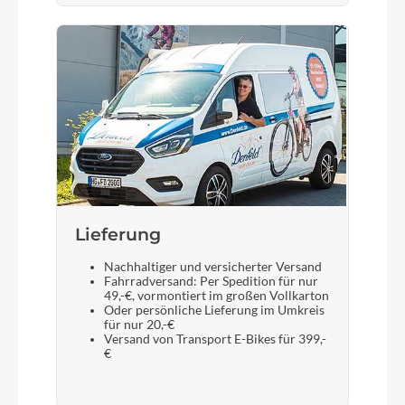
Sattel
ACID Sequence 160
Gabel
SR Suntour X1-32 LO-R Air, Tapered, 15x110mm,
100mm
Display
Lieferung
Bosch Purion 200 with Integrated Display
Nachhaltiger und versicherter Versand
Fahrradversand: Per Spedition für nur
49,-€, vormontiert im großen Vollkarton
Oder persönliche Lieferung im Umkreis
Sattelstütze
für nur 20,-€
Versand von Transport E-Bikes für 399,-
CUBE Dropper Post, Handlebar Lever, Internal
€
Cable Routing, 31.6mm