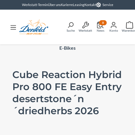
Werkstatt-Termin
Über uns
Karierre
Leasing
Kontakt
Service
alt springen
8
Suche
Werkstatt
News
Konto
Warenko
E-Bikes
Cube Reaction Hybrid
Pro 800 FE Easy Entry
desertstone´n
´driedherbs 2026