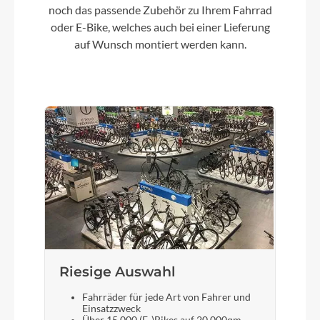
noch das passende Zubehör zu Ihrem Fahrrad
oder E-Bike, welches auch bei einer Lieferung
Lenker
auf Wunsch montiert werden kann.
CUBE Rise Trail Bar 35
Farbe
desertstone´n´driedherbs
Motor
Bosch Drive Unit Performance Line CX max.
100Nm (BDU38)
Kette
Riesige Auswahl
KMC e12
Fahrräder für jede Art von Fahrer und
Einsatzzweck