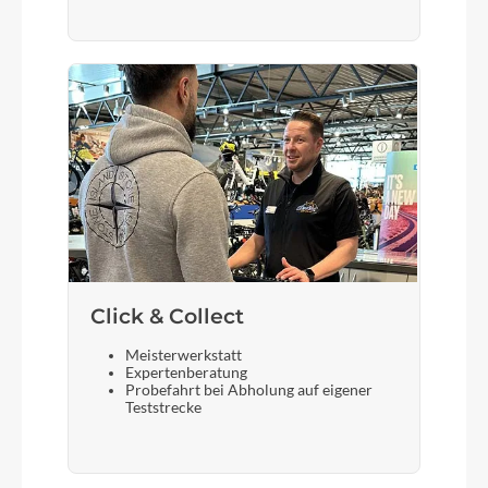
Bremshebel
Shimano
Steuersatz
ACROS AZF-1034, ICR (Integrated Cable
Routing), Top Zero-Stack 1 1/2" (ZS 56mm),
Bottom Zero-Stack 1 1/2" (ZS 56mm), X-Connect
Interface
Sattel
Click & Collect
ACID Sequence 160
Meisterwerkstatt
Expertenberatung
Probefahrt bei Abholung auf eigener
Teststrecke
Gabel
SR Suntour XCM34 NLO Coil, Tapered,
15x110mm, 120mm (27.5: 100mm)