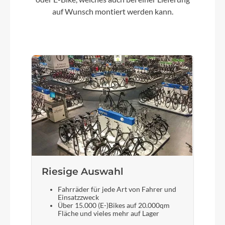
Kette
auf Wunsch montiert werden kann.
KMC eGlide
Gewicht
25,8 kg
Akku
Bosch PowerTube 800
Laufradgröße
Size Split: 27.5: S // 29: M, L, XL
Riesige Auswahl
Fahrräder für jede Art von Fahrer und
Schalthebel
Einsatzzweck
Über 15.000 (E-)Bikes auf 20.000qm
Shimano Cues SL-U6000, Rapidfire-Plus
Fläche und vieles mehr auf Lager