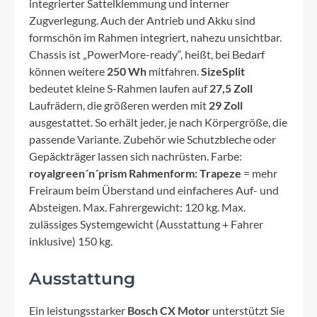
integrierter Sattelklemmung und interner
Zugverlegung. Auch der Antrieb und Akku sind
formschön im Rahmen integriert, nahezu unsichtbar.
Chassis ist „PowerMore-ready“, heißt, bei Bedarf
können weitere
250 Wh
mitfahren.
SizeSplit
bedeutet kleine S-Rahmen laufen auf
27,5 Zoll
Laufrädern, die größeren werden mit
29 Zoll
ausgestattet. So erhält jeder, je nach Körpergröße, die
passende Variante. Zubehör wie Schutzbleche oder
Gepäckträger lassen sich nachrüsten. Farbe:
royalgreen´n´prism
Rahmenform: Trapeze
= mehr
Freiraum beim Überstand und einfacheres Auf- und
Absteigen. Max. Fahrergewicht: 120 kg. Max.
zulässiges Systemgewicht (Ausstattung + Fahrer
inklusive) 150 kg.
Ausstattung
Ein leistungsstarker
Bosch CX Motor
unterstützt Sie