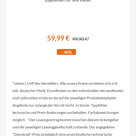
Griffe
ACID Hybrid Perform
59,99 €
Ladegerät
99,90 €
Bosch 2A
- 40%
Schaltwerk
Shimano Cues RD-U6000-GS
¹ (ehem.) UVP des Herstellers. Alle unsere Preise verstehen sich in €
inkl. deutscher MwSt. Einzelheiten zu den individuellen Versandkosten
und Lieferzeiten erfahren Sie auf der jeweiligen Produktdetailseite.
Rahmenmaterial
Angebote nur solange der Vorrat reicht. Irrtümer, Tippfehler,
Aluminium Superlite
technische und Preis-Änderungen vorbehalten. Farbabweichungen
möglich. * Der Leasingvertrag kommt zwischen deinem Arbeitgeber
Kurbelgarnitur
und der jeweiligen Leasinggesellschaft zustande. Der angegebene
ACID MTB Hybrid Pro, 38T
"Dienstrad"-Preis ist lediglich eine unverbindliche rechnerische