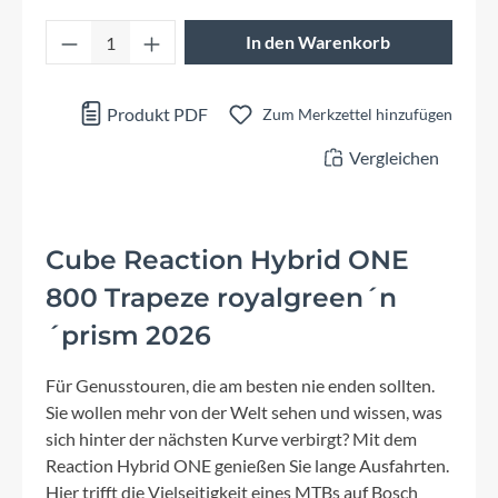
Produkt Anzahl: Gib den gewünschten Wert 
In den Warenkorb
Produkt PDF
Zum Merkzettel hinzufügen
Vergleichen
Cube Reaction Hybrid ONE
800 Trapeze royalgreen´n
´prism 2026
Für Genusstouren, die am besten nie enden sollten.
Sie wollen mehr von der Welt sehen und wissen, was
sich hinter der nächsten Kurve verbirgt? Mit dem
Reaction Hybrid ONE genießen Sie lange Ausfahrten.
Hier trifft die Vielseitigkeit eines MTBs auf Bosch