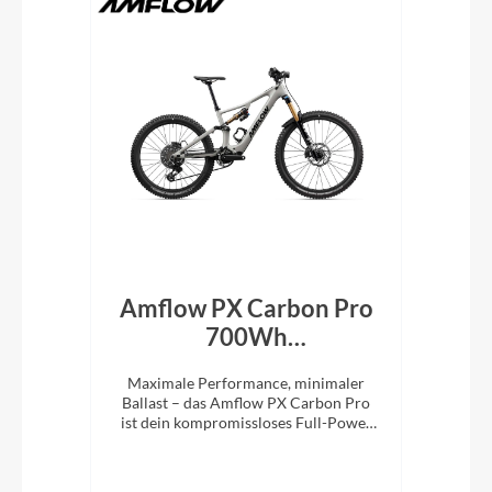
id
Amflow PX Carbon Pro
Bu
n
700Wh
7
Mondstein‑Grau 2027
Spaß
Maximale Performance, minimaler
Mit 
ger
Ballast – das Amflow PX Carbon Pro
Lei
ist dein kompromissloses Full-Power
m
E-MTB für richtig Tempo im Gelände.