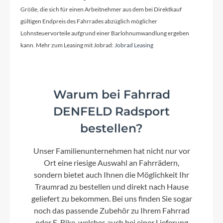
Größe, die sich für einen Arbeitnehmer aus dem bei Direktkauf
gültigen Endpreis des Fahrrades abzüglich möglicher
Kassette
Lohnsteuervorteile aufgrund einer Barlohnumwandlung ergeben
Shimano Cues CS-LG400, 11-48T
kann. Mehr zum Leasing mit Jobrad:
Jobrad Leasing
Lenker
Warum bei Fahrrad
CUBE Rise Trail Bar 35
DENFELD Radsport
bestellen?
Farbe
royalgreen´n´prism
Unser Familienunternehmen hat nicht nur vor
Ort eine riesige Auswahl an Fahrrädern,
Motor
sondern bietet auch Ihnen die Möglichkeit Ihr
Bosch Drive Unit Performance Line CX max.
Traumrad zu bestellen und direkt nach Hause
100Nm (BDU38)
geliefert zu bekommen. Bei uns finden Sie sogar
noch das passende Zubehör zu Ihrem Fahrrad
oder E-Bike, welches auch bei einer Lieferung