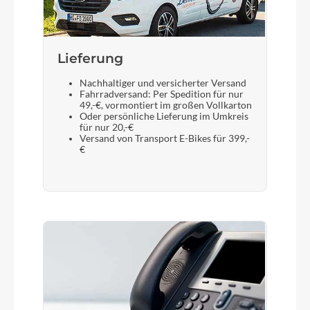
Fox 34 Float Sport AWL , Tapered, 15x110mm, E-
Bike Optimized, 100mm
Lieferung
Display
Nachhaltiger und versicherter Versand
Bosch Kiox 500, Bosch LED Remote
Fahrradversand: Per Spedition für nur
49,-€, vormontiert im großen Vollkarton
Oder persönliche Lieferung im Umkreis
für nur 20,-€
Sattelstütze
Versand von Transport E-Bikes für 399,-
€
CUBE Dropper Post, Handlebar Lever, Internal
Cable Routing, 31.6mm