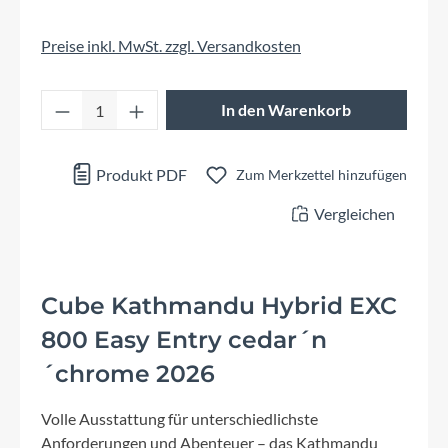
Preise inkl. MwSt. zzgl. Versandkosten
Produkt Anzahl: Gib den gewünschten Wert 
In den Warenkorb
Produkt PDF
Zum Merkzettel hinzufügen
Vergleichen
Cube Kathmandu Hybrid EXC
800 Easy Entry cedar´n
´chrome 2026
Volle Ausstattung für unterschiedlichste
Anforderungen und Abenteuer – das Kathmandu