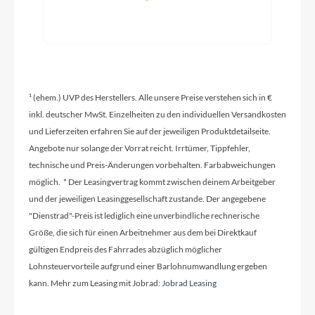
Rahmentyp
On-Road
Modelljahr
2026
¹ (ehem.) UVP des Herstellers. Alle unsere Preise verstehen sich in €
inkl. deutscher MwSt. Einzelheiten zu den individuellen Versandkosten
und Lieferzeiten erfahren Sie auf der jeweiligen Produktdetailseite.
Griffe
Angebote nur solange der Vorrat reicht. Irrtümer, Tippfehler,
technische und Preis-Änderungen vorbehalten. Farbabweichungen
ACID Travel Comfort
möglich. * Der Leasingvertrag kommt zwischen deinem Arbeitgeber
und der jeweiligen Leasinggesellschaft zustande. Der angegebene
Ladegerät
"Dienstrad"-Preis ist lediglich eine unverbindliche rechnerische
Bosch 2A
Größe, die sich für einen Arbeitnehmer aus dem bei Direktkauf
gültigen Endpreis des Fahrrades abzüglich möglicher
Lohnsteuervorteile aufgrund einer Barlohnumwandlung ergeben
Schaltwerk
kann. Mehr zum Leasing mit Jobrad:
Jobrad Leasing
Shimano XT RD-M8100-SGS, ShadowPlus, 12-
Speed