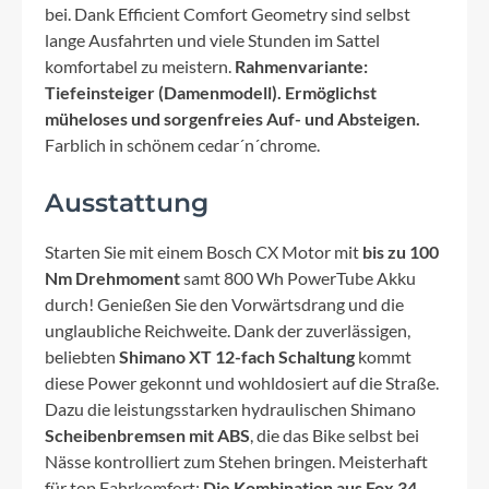
bei. Dank Efficient Comfort Geometry sind selbst
lange Ausfahrten und viele Stunden im Sattel
komfortabel zu meistern.
Rahmenvariante:
Tiefeinsteiger (Damenmodell). Ermöglichst
müheloses und sorgenfreies Auf- und Absteigen.
Farblich in schönem cedar´n´chrome.
Ausstattung
Starten Sie mit einem Bosch CX Motor mit
bis zu 100
Nm Drehmoment
samt 800 Wh PowerTube Akku
durch! Genießen Sie den Vorwärtsdrang und die
unglaubliche Reichweite. Dank der zuverlässigen,
beliebten
Shimano XT 12-fach Schaltung
kommt
diese Power gekonnt und wohldosiert auf die Straße.
Dazu die leistungsstarken hydraulischen Shimano
Scheibenbremsen mit ABS
, die das Bike selbst bei
Nässe kontrolliert zum Stehen bringen. Meisterhaft
für top Fahrkomfort:
Die Kombination aus Fox 34