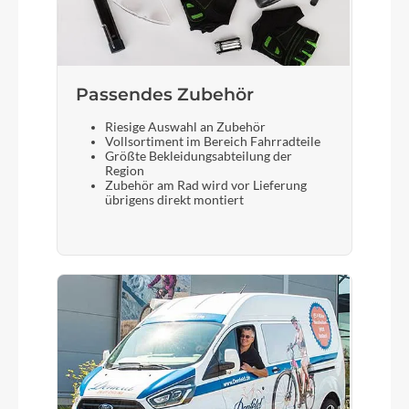
Schalthebel
Shimano Deore SL-M6100-R, Rapidfire Plus
Passendes Zubehör
Bremshebel
Shimano
Riesige Auswahl an Zubehör
Vollsortiment im Bereich Fahrradteile
Größte Bekleidungsabteilung der
Region
Steuersatz
Zubehör am Rad wird vor Lieferung
übrigens direkt montiert
ACROS AZF-1035, ICR (Integrated Cable
Routing), Top Zero-Stack 1 1/2" (ZS 56mm),
Bottom Zero-Stack 1 1/2" (ZS 56mm), HIC
Sattel
ACID Sequence 180
Gabel