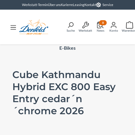
Werkstatt-Termin
Über uns
Karierre
Leasing
Kontakt
Service
alt springen
8
Suche
Werkstatt
News
Konto
Warenko
E-Bikes
Cube Kathmandu
Hybrid EXC 800 Easy
Entry cedar´n
´chrome 2026