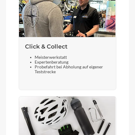
Scheinwerfer
ACID Front Light PRO-E 150 X-Connect, 12V,
DC
Akku
Click & Collect
Bosch PowerTube 800
Meisterwerkstatt
Expertenberatung
Probefahrt bei Abholung auf eigener
Teststrecke
Laufradgröße
28 Zoll
Gepäckträger
ACID Integrated Carrier 3.0, CUBE Adapter
Compatible