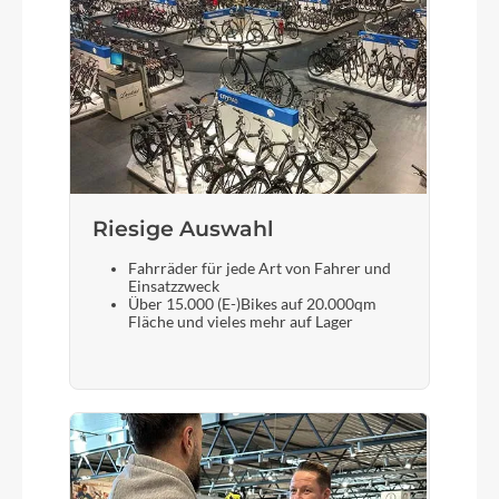
cedar´n´chrome
Motor
Bosch Drive Unit Performance Line CX max.
100Nm (BDU38)
Kette
Riesige Auswahl
KMC e12
Fahrräder für jede Art von Fahrer und
Einsatzzweck
Über 15.000 (E-)Bikes auf 20.000qm
Fläche und vieles mehr auf Lager
Rücklicht
ACID Mudguard Rear Light PRO-E, 12V, DC
Gewicht
29,0 kg