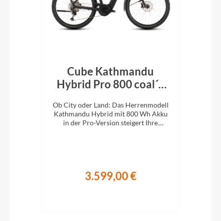
Cube Kathmandu
k´n
Hybrid Pro 800 coal´n
H
´black 2026
En
e
Ob City oder Land: Das Herrenmodell
Ob 
XC-
Kathmandu Hybrid mit 800 Wh Akku
Kat
ung.
in der Pro-Version steigert Ihre
i
Abenteuerlust auf zwei Rädern.
A
3.599,00 €