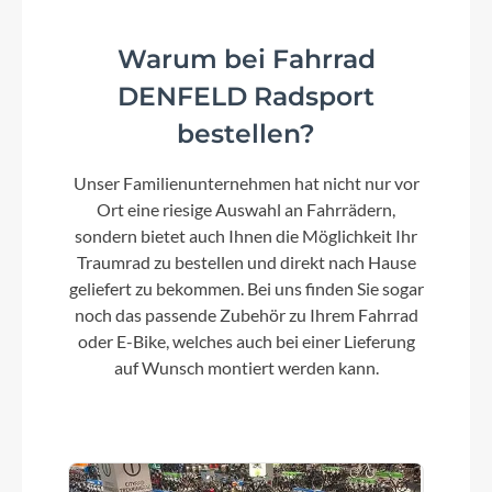
Warum bei Fahrrad
Rahmenmaterial
DENFELD Radsport
Aluminium Superlite
bestellen?
Kurbelgarnitur
Unser Familienunternehmen hat nicht nur vor
Ort eine riesige Auswahl an Fahrrädern,
ACID MTB Hybrid Pro, 40T
sondern bietet auch Ihnen die Möglichkeit Ihr
Traumrad zu bestellen und direkt nach Hause
Kassette
geliefert zu bekommen. Bei uns finden Sie sogar
Shimano Deore CS-M6100, 10-51T
noch das passende Zubehör zu Ihrem Fahrrad
oder E-Bike, welches auch bei einer Lieferung
auf Wunsch montiert werden kann.
Lenker
CUBE Comfort Trail Bar HD, 700mm
Farbe