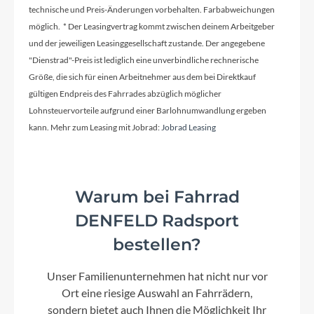
technische und Preis-Änderungen vorbehalten. Farbabweichungen
möglich. * Der Leasingvertrag kommt zwischen deinem Arbeitgeber
Ladegerät
und der jeweiligen Leasinggesellschaft zustande. Der angegebene
Bosch Standard Ladegerät 4A
"Dienstrad"-Preis ist lediglich eine unverbindliche rechnerische
Größe, die sich für einen Arbeitnehmer aus dem bei Direktkauf
gültigen Endpreis des Fahrrades abzüglich möglicher
Schaltwerk
Lohnsteuervorteile aufgrund einer Barlohnumwandlung ergeben
Shimano Deore RD-M5120 shadow+
kann. Mehr zum Leasing mit Jobrad:
Jobrad Leasing
Rahmenmaterial
6061 Aluminium
Warum bei Fahrrad
DENFELD Radsport
Kurbelgarnitur
bestellen?
FSA
Unser Familienunternehmen hat nicht nur vor
Ort eine riesige Auswahl an Fahrrädern,
Kassette
sondern bietet auch Ihnen die Möglichkeit Ihr