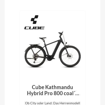
Produktgalerie überspringen
Cube Kathmandu
k´n
Hybrid Pro 800 coal´n
H
´black 2026
En
e
Ob City oder Land: Das Herrenmodell
Ob 