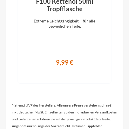
F100 Kettenöl 50ml
Vorbau
)
Tropfflasche
MTB-SL, 3D geschmiedet, CCS Slot Mount ready
Extreme Leichtgängigkeit – für alle
beweglichen Teile.
Rahmentyp
E-ATB Hardtail
Modelljahr
9,99 €
2024
Hinterrad Nabe
Shimano FH-MT200-B Center Lock
¹ (ehem.) UVP des Herstellers. Alle unsere Preise verstehen sich in €
Griffe
inkl. deutscher MwSt. Einzelheiten zu den individuellen Versandkosten
und Lieferzeiten erfahren Sie auf der jeweiligen Produktdetailseite.
Comfort sport
Angebote nur solange der Vorrat reicht. Irrtümer, Tippfehler,