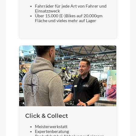
Fahrräder für jede Art von Fahrer und
Rücklicht
Einsatzzweck
Über 15.000 (E-)Bikes auf 20.000qm
Fuxon RL-Mini Clip
Fläche und vieles mehr auf Lager
Vorderrad Nabe
Shimano HB-MT400-B Center Lock
Scheinwerfer
Fuxon FS-70 EB, 70 Lux LED mit Sensor und
Tagfahrlicht
Akku
Bosch PowerTube (Smart System) 750
Click & Collect
Meisterwerkstatt
Laufradgröße
Expertenberatung