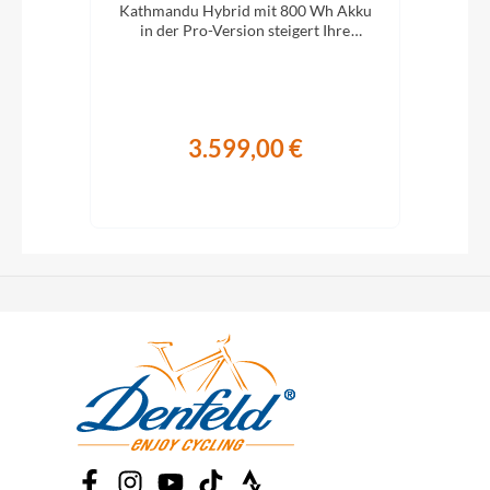
XC-
Kathmandu Hybrid mit 800 Wh Akku
Kat
ung.
in der Pro-Version steigert Ihre
i
Abenteuerlust auf zwei Rädern.
A
3.599,00 €