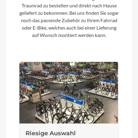
Shimano Deore 10-fach, 11-42T
Traumrad zu bestellen und direkt nach Hause
geliefert zu bekommen. Bei uns finden Sie sogar
noch das passende Zubehör zu Ihrem Fahrrad
Lenker
oder E-Bike, welches auch bei einer Lieferung
Zecure Sport-SL
auf Wunsch montiert werden kann.
Farbe
black matt
Motor
Bosch Performance Line CX (Smart System)
25/85 Nm
Kette
KMC, X10EPT
Riesige Auswahl