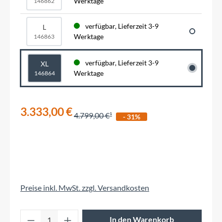
Werktage
146862
verfügbar, Lieferzeit 3-9
L
Werktage
146863
verfügbar, Lieferzeit 3-9
XL
Werktage
146864
3.333,00 €
4.799,00 €
- 31%
Preise inkl. MwSt. zzgl. Versandkosten
Produkt Anzahl: Gib den gewünschten Wert 
In den Warenkorb