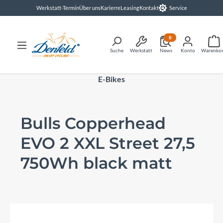
Werkstatt-Termin
Über uns
Karierre
Leasing
Kontakt
Service
alt springen
8
Suche
Werkstatt
News
Konto
Warenko
E-Bikes
Bulls Copperhead
EVO 2 XXL Street 27,5
750Wh black matt