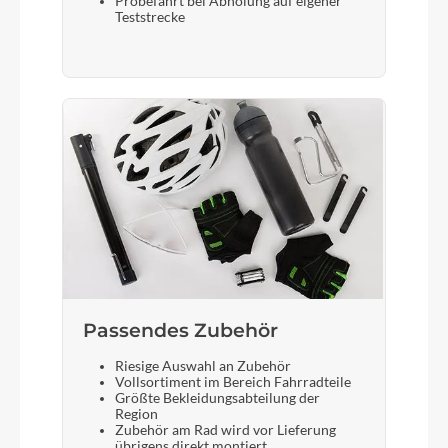
Probefahrt bei Abholung auf eigener
27,5 Zoll
Teststrecke
Schalthebel
Shimano Deore SL-M4100 mit I-Spec EV
Bremshebel
Shimano
Steuersatz
FSA No.57SC
Passendes Zubehör
Sattel
Riesige Auswahl an Zubehör
Vollsortiment im Bereich Fahrradteile
Zecure
Größte Bekleidungsabteilung der
Region
Zubehör am Rad wird vor Lieferung
übrigens direkt montiert