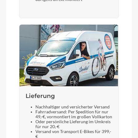
Gabel
Bulls Lytro 34 Air LOR, Boost
Display
Bosch LED Remote
Sattelstütze
Limotec Alpha 1, 30,9 / S: 75 mm, M: 100 mm, L:
125 mm, XL/ XXL: 150 mm
Lieferung
Nachhaltiger und versicherter Versand
Fahrradversand: Per Spedition für nur
49,-€, vormontiert im großen Vollkarton
Oder persönliche Lieferung im Umkreis
für nur 20,-€
Versand von Transport E-Bikes für 399,-
€