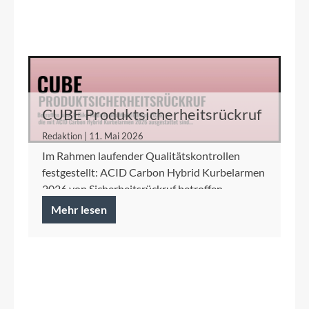
CUBE Produktsicherheitsrückruf
ACID Carbon Hybrid Kurbelarme
Redaktion | 11. Mai 2026
Im Rahmen laufender Qualitätskontrollen
festgestellt: ACID Carbon Hybrid Kurbelarmen
2026 von Sicherheitsrückruf betroffen.
Mehr lesen