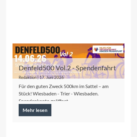
Denfeld500 Vol.2 - Spendenfahrt
2026 für die Kinderkrebshilfe
Redaktion | 17. Juni 2026
Frankfurt
Für den guten Zweck 500km im Sattel – am
Stück! Wiesbaden - Trier - Wiesbaden.
Spendenkonto geöffnet.
Mehr lesen