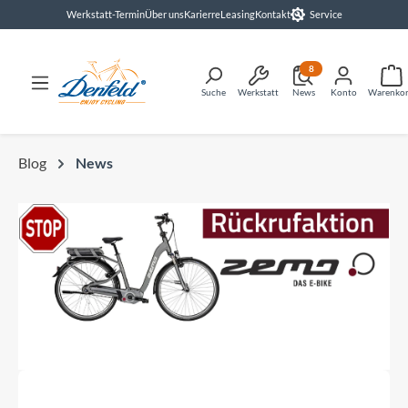
Werkstatt-Termin
Über uns
Karierre
Leasing
Kontakt
Service
alt springen
8
Suche
Werkstatt
News
Konto
Warenko
Blog
News