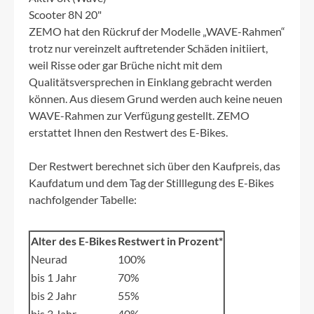
Scooter 8N 20"
ZEMO hat den Rückruf der Modelle „WAVE-Rahmen“
trotz nur vereinzelt auftretender Schäden initiiert,
weil Risse oder gar Brüche nicht mit dem
Qualitätsversprechen in Einklang gebracht werden
können. Aus diesem Grund werden auch keine neuen
WAVE-Rahmen zur Verfügung gestellt. ZEMO
erstattet Ihnen den Restwert des E-Bikes.
Der Restwert berechnet sich über den Kaufpreis, das
Kaufdatum und dem Tag der Stilllegung des E-Bikes
nachfolgender Tabelle:
Alter des E-Bikes
Restwert in Prozent*
Neurad
100%
bis 1 Jahr
70%
bis 2 Jahr
55%
bis 3 Jahr
40%