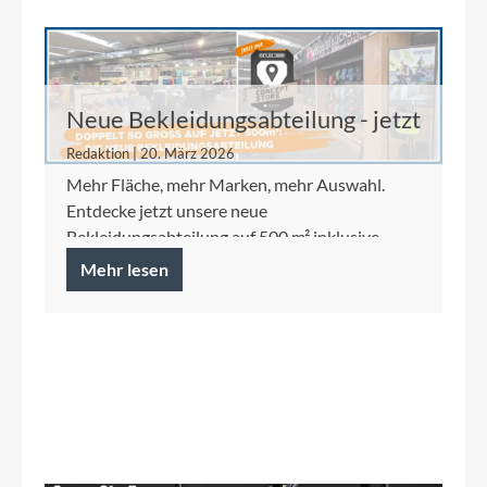
Neue Bekleidungsabteilung - jetzt
auf 500 m²
Redaktion | 20. März 2026
Mehr Fläche, mehr Marken, mehr Auswahl.
Entdecke jetzt unsere neue
Bekleidungsabteilung auf 500 m² inklusive
Ortlieb Concept Store.
Mehr lesen