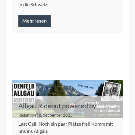
in die Schweiz.
Mehr lesen
Allgäu Rideout powered by
Newmen 19.-21.9.
Redaktion | 8. September 2025
Last Call! Noch ein paar Plätze frei! Komm mit
uns ins Allgäu!