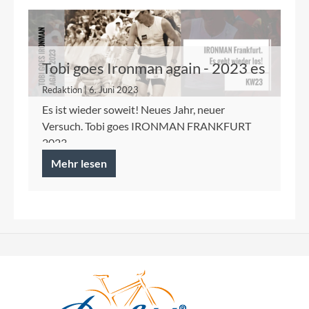
Tobi goes Ironman again - 2023 es
geht wieder los
Redaktion | 6. Juni 2023
Es ist wieder soweit! Neues Jahr, neuer
Versuch. Tobi goes IRONMAN FRANKFURT
2023.
Mehr lesen