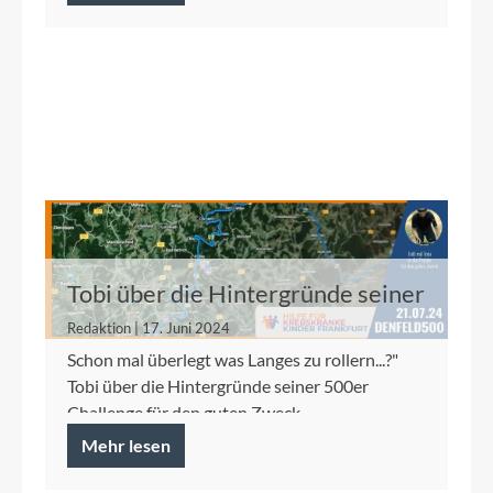
Tobi über die Hintergründe seiner
500er Challenge für den guten
Redaktion | 17. Juni 2024
Zweck
Schon mal überlegt was Langes zu rollern...?"
Tobi über die Hintergründe seiner 500er
Challenge für den guten Zweck.
Mehr lesen