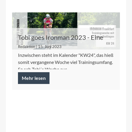
Tobi goes Ironman 2023 - Eine
harte Woche mit hohem
Redaktion | 15. Juni 2023
Trainingsumfang
Inzwischen steht im Kalender "KW24", das hieß
somit vergangene Woche viel Trainingsumfang.
So sah Tobi´s Woche aus.
Mehr lesen