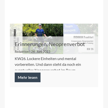
Erinnerungen, Neoprenverbot
und mentales Training - KW26
Redaktion | 26. Juni 2023
KW26. Lockere Einheiten und mental
vorbereiten. Und dann steht da noch ein
eventuelles Neoprenverbot im Raum.
Mehr lesen