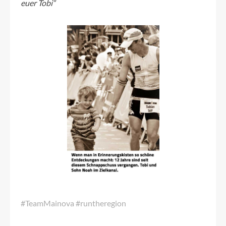
euer Tobi“
#TeamMainova #runtheregion