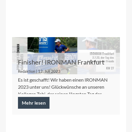
Finisher! IRONMAN Frankfurt
2023 - Die Gedanken danach
Redaktion | 12. Juli 2023
Es ist geschafft! Wir haben einen IRONMAN
2023 unter uns! Glückwünsche an unseren
Kollegen Tobi, der seinen längsten Tag des
Jahres 2023 hinter sich h...
Mehr lesen