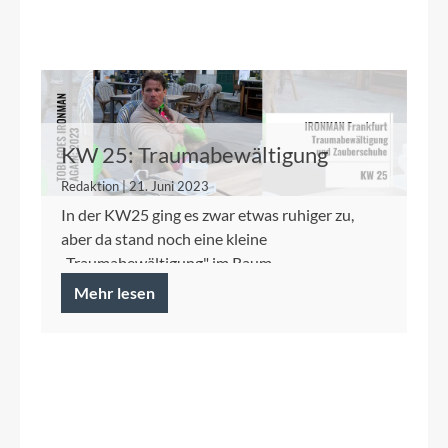
KW 25: Traumabewältigung
Freiwasser, Zauberschuhe und
Redaktion | 21. Juni 2023
der Sport allgemein
In der KW25 ging es zwar etwas ruhiger zu,
aber da stand noch eine kleine
„Traumabewältigung" im Raum.
Mehr lesen