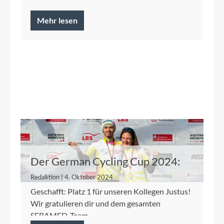
Mehr lesen
Der German Cycling Cup 2024:
SEBAMED Racing Team räumt
Redaktion | 4. Oktober 2024
kräftig ab!
Geschafft: Platz 1 für unseren Kollegen Justus!
Wir gratulieren dir und dem gesamten
SEBAMED-Team.