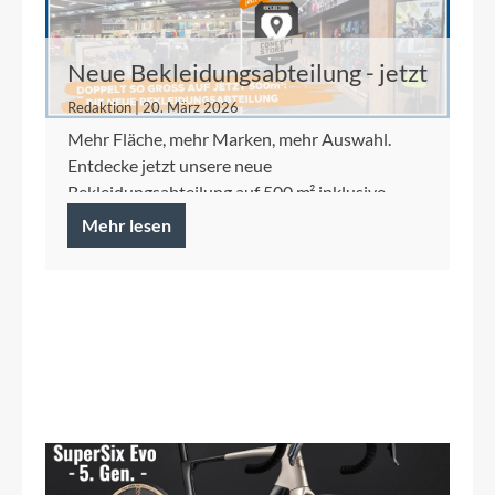
Neue Bekleidungsabteilung - jetzt
auf 500 m²
Redaktion | 20. März 2026
Mehr Fläche, mehr Marken, mehr Auswahl.
Entdecke jetzt unsere neue
Bekleidungsabteilung auf 500 m² inklusive
Ortlieb Concept Store.
Mehr lesen