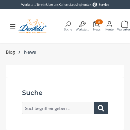
Werkstatt-Termin
Über uns
Karierre
Leasing
Kontakt
Service
alt springen
8
Suche
Werkstatt
News
Konto
Warenko
Blog
News
Suche