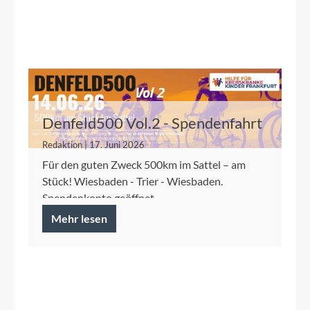
Denfeld500 Vol.2 - Spendenfahrt
2026 für die Kinderkrebshilfe
Redaktion | 17. Juni 2026
Frankfurt
Für den guten Zweck 500km im Sattel – am
Stück! Wiesbaden - Trier - Wiesbaden.
Spendenkonto geöffnet.
Mehr lesen