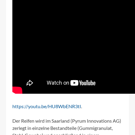
https://youtu.be/HU8WbENR3tI
.
Der Reifen wird im Saarland (Pyrum Innovations AG)
zerlegt in einzelne Bestandteile (Gummigranulat,