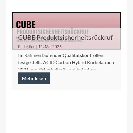
CUBE Produktsicherheitsrückruf
ACID Carbon Hybrid Kurbelarme
Redaktion | 11. Mai 2026
Im Rahmen laufender Qualitätskontrollen
festgestellt: ACID Carbon Hybrid Kurbelarmen
2026 von Sicherheitsrückruf betroffen.
Mehr lesen