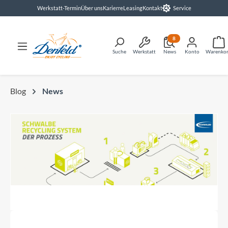
Werkstatt-Termin
Über uns
Karierre
Leasing
Kontakt
Service
alt springen
8
Suche
Werkstatt
News
Konto
Warenko
Blog
News