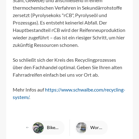
Stahl, Gewebe) und anschließend in einem
thermochemischen Verfahren in Sekundärrohstoffe
zersetzt (Pyrolysekoks "rCB", Pyrolyseöl und
Prozessgas). Es entsteht keinerlei Abfall. Der
Hauptbestandteil rCB wird der Reifenneuproduktion
wieder zugeführt – das ist ein riesiger Schritt, um hier
zukünftig Ressourcen schonen.
So schließt sich der Kreis des Recyclingprozesses
über den Fachhandel optimal. Geben Sie Ihren alten
Fahrradreifen einfach bei uns vor Ort ab.
Mehr Infos auf
https://www.schwalbe.com/recycling-
system/
.
Bikepacking light durch Italien - Gravelgenuss in der Toskana (Teil 2)
Woran erkenne ich eine gute Fahrradwerkstatt?