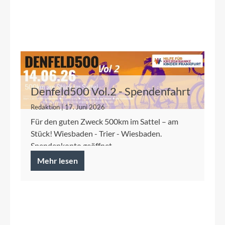
Denfeld500 Vol.2 - Spendenfahrt
2026 für die Kinderkrebshilfe
Redaktion | 17. Juni 2026
Frankfurt
Für den guten Zweck 500km im Sattel – am
Stück! Wiesbaden - Trier - Wiesbaden.
Spendenkonto geöffnet.
Mehr lesen