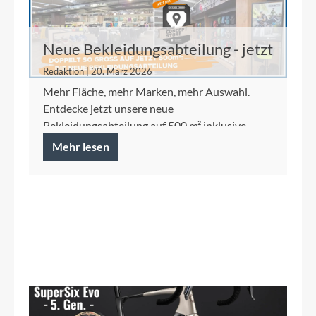
Neue Bekleidungsabteilung - jetzt
auf 500 m²
Redaktion | 20. März 2026
Mehr Fläche, mehr Marken, mehr Auswahl.
Entdecke jetzt unsere neue
Bekleidungsabteilung auf 500 m² inklusive
Ortlieb Concept Store.
Mehr lesen