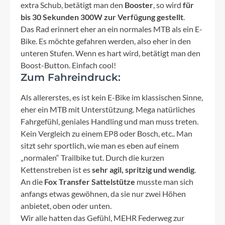
extra Schub, betätigt man den
Booster
, so wird
für
bis 30 Sekunden 300W zur Verfügung gestellt
.
Das Rad erinnert eher an ein normales MTB als ein E-
Bike. Es möchte gefahren werden, also eher in den
unteren Stufen. Wenn es hart wird, betätigt man den
Boost-Button. Einfach cool!
Zum Fahreindruck:
Als allererstes, es ist kein E-Bike im klassischen Sinne,
eher ein MTB mit Unterstützung. Mega natürliches
Fahrgefühl, geniales Handling und man muss treten.
Kein Vergleich zu einem EP8 oder Bosch, etc.. Man
sitzt sehr sportlich, wie man es eben auf einem
„normalen“ Trailbike tut. Durch die kurzen
Kettenstreben ist es
sehr agil, spritzig und wendig
.
An die
Fox Transfer Sattelstütze
musste man sich
anfangs etwas gewöhnen, da sie nur zwei Höhen
anbietet, oben oder unten.
Wir alle hatten das Gefühl, MEHR Federweg zur