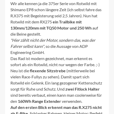
Wir alle kennen ja die 375er Serie von Rotwild mit
Shimano EP8 schon längere Zeit (ich selbst fahre das
R.X375 mit Begeisterung seid 2,5 Jahren). Nun hat
Rotwild mit dem RX275
ein Trailbike mit
130mm/120mm mit TQ50 Motor und 250 Wh
auf
die Beine gestellt.
"Hier zählt nicht der Motor, sondern das, was der
Fahrer selbst kann"
, so die Aussage von ADP
Engineering GmbH.
Das Rad ist modern gezeichnet, man erkennt es
sofort als ein Rotwild, nicht nur wegen der Farbe. ;-)
Neu ist die
flexende Sitzstrebe
(mittlerweile bei
vielen Race-Fullys zu sehen). Damit spart sich
Rotwild ein Gelenk. Ein lang gezogener Kettenschutz
sorgt für Ruhe und Schutz. Und
zwei Fitlock Halter
sind bereits verbaut, einen kann man coolerweise für
den
160Wh Range Extender
verwenden.
Auf den ersten Blick erkennt man das R.X275 nicht
als E-Bike.
Schlanker Rahmen, kleiner Motor: Perfekt.