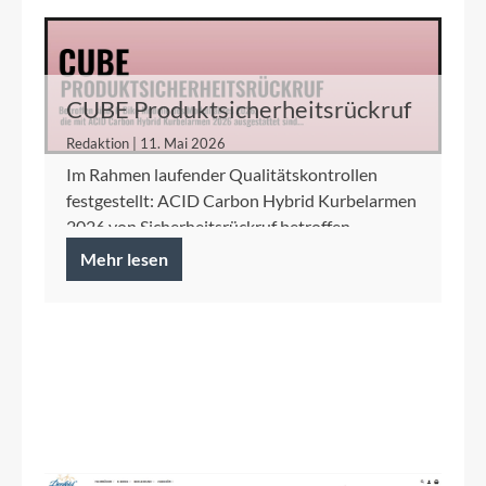
CUBE Produktsicherheitsrückruf
ACID Carbon Hybrid Kurbelarme
Redaktion | 11. Mai 2026
Im Rahmen laufender Qualitätskontrollen
festgestellt: ACID Carbon Hybrid Kurbelarmen
2026 von Sicherheitsrückruf betroffen.
Mehr lesen