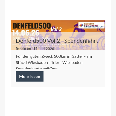
Denfeld500 Vol.2 - Spendenfahrt
2026 für die Kinderkrebshilfe
Redaktion | 17. Juni 2026
Frankfurt
Für den guten Zweck 500km im Sattel – am
Stück! Wiesbaden - Trier - Wiesbaden.
Spendenkonto geöffnet.
Mehr lesen