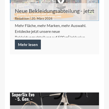
Neue Bekleidungsabteilung - jetzt
auf 500 m²
Redaktion | 20. März 2026
Mehr Fläche, mehr Marken, mehr Auswahl.
Entdecke jetzt unsere neue
Bekleidungsabteilung auf 500 m² inklusive
Ortlieb Concept Store.
Mehr lesen