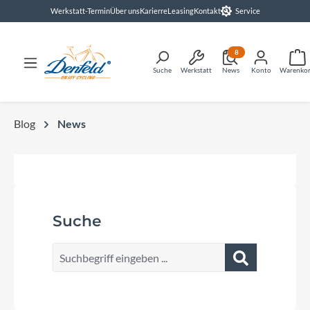
Werkstatt-Termin
Über uns
Karierre
Leasing
Kontakt
Service
alt springen
8
Suche
Werkstatt
News
Konto
Warenko
Blog
News
Suche