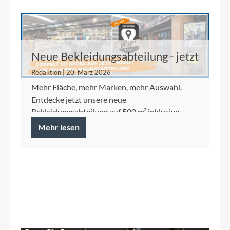
Neue Bekleidungsabteilung - jetzt
auf 500 m²
Redaktion | 20. März 2026
Mehr Fläche, mehr Marken, mehr Auswahl.
Entdecke jetzt unsere neue
Bekleidungsabteilung auf 500 m² inklusive
Ortlieb Concept Store.
Mehr lesen