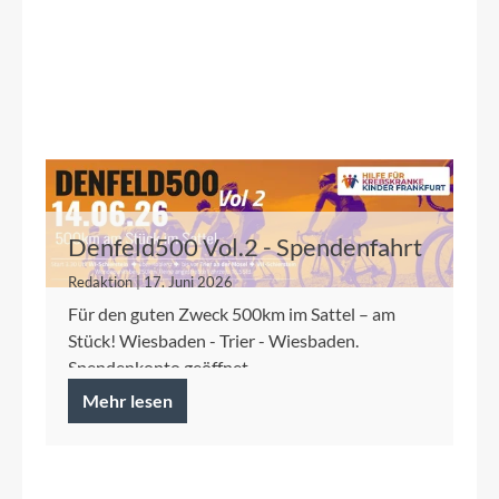
Denfeld500 Vol.2 - Spendenfahrt
2026 für die Kinderkrebshilfe
Redaktion | 17. Juni 2026
Frankfurt
Für den guten Zweck 500km im Sattel – am
Stück! Wiesbaden - Trier - Wiesbaden.
Spendenkonto geöffnet.
Mehr lesen