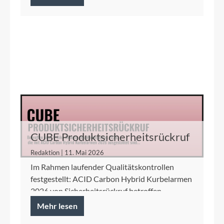
CUBE Produktsicherheitsrückruf
ACID Carbon Hybrid Kurbelarme
Redaktion | 11. Mai 2026
Im Rahmen laufender Qualitätskontrollen
festgestellt: ACID Carbon Hybrid Kurbelarmen
2026 von Sicherheitsrückruf betroffen.
Mehr lesen