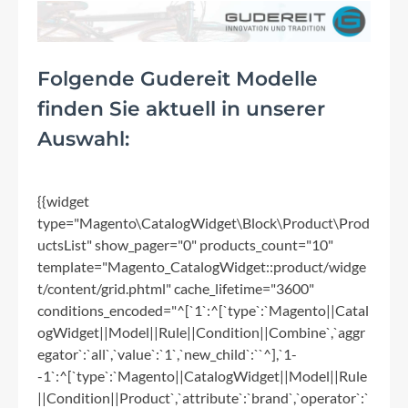
Folgende Gudereit Modelle
finden Sie aktuell in unserer
Auswahl:
{{widget
type="Magento\CatalogWidget\Block\Product\Prod
uctsList" show_pager="0" products_count="10"
template="Magento_CatalogWidget::product/widge
t/content/grid.phtml" cache_lifetime="3600"
conditions_encoded="^[`1`:^[`type`:`Magento||Catal
ogWidget||Model||Rule||Condition||Combine`,`aggr
egator`:`all`,`value`:`1`,`new_child`:``^],`1-
-1`:^[`type`:`Magento||CatalogWidget||Model||Rule
||Condition||Product`,`attribute`:`brand`,`operator`:`