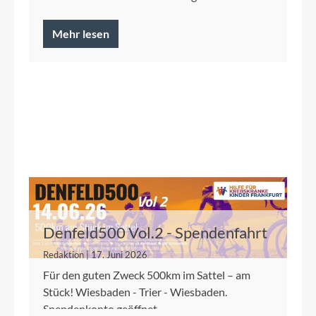
Mehr lesen
Denfeld500 Vol.2 - Spendenfahrt
2026 für die Kinderkrebshilfe
Redaktion | 17. Juni 2026
Frankfurt
Für den guten Zweck 500km im Sattel – am
Stück! Wiesbaden - Trier - Wiesbaden.
Spendenkonto geöffnet.