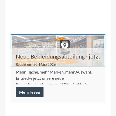
Neue Bekleidungsabteilung - jetzt
auf 500 m²
Redaktion | 20. März 2026
Mehr Fläche, mehr Marken, mehr Auswahl.
Entdecke jetzt unsere neue
Bekleidungsabteilung auf 500 m² inklusive
Ortlieb Concept Store.
Mehr lesen