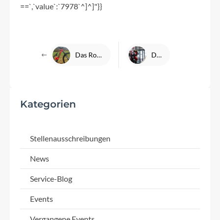
==`,`value`:`7978`^]^]"}}
Das Rotwild R.X735 und der Shimano EP800 - Jürgen stellt vor
Danke für Ihre Treue
Kategorien
Stellenausschreibungen
News
Service-Blog
Events
Vergangene Events